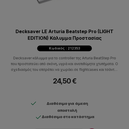
Decksaver LE Arturia Beatstep Pro (LIGHT
EDITION) Κάλυμμα Προστασίας
Κωδικός : 212353
Decksaver κάλυμμα για τo controller της Arturia BeatStep Pro
που προστατεύει από σκόνη, υγρά και ανεπιθύμητα χτυπήματα. Ο
σχεδιασμός του επιτρέπει να χωράει σε flightcases και τσάντες
πλάτης
24,50 €
Διαθέσιμο για άμεση
αποστολή
Διαθέσιμο στο κατάστημα