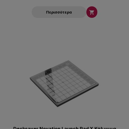

Περισσότερα
Decksaver Novation Launch Pad X Κάλυμμα