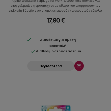
Alpine WorkSafe Earplugs for Work, ωτοασπίδες ιδανικές για
επαγγελματίες ή ερασιτέχνες με φίλτρα που απορροφούν τον
επιβλαβή θόρυβο ενω οι ομιλίες μπορούν να ακουστούν εύκολα.
17,90 €
Διαθέσιμο για άμεση
αποστολή
Διαθέσιμο στο κατάστημα

Περισσότερα