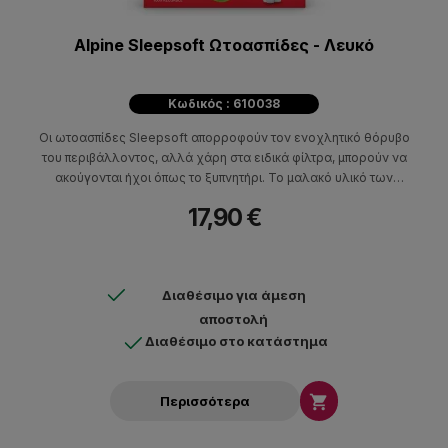
Alpine Sleepsoft Ωτοασπίδες - Λευκό
Κωδικός : 610038
Oι ωτοασπίδες Sleepsoft απορροφούν τον ενοχλητικό θόρυβο
του περιβάλλοντος, αλλά χάρη στα ειδικά φίλτρα, μπορούν να
ακούγονται ήχοι όπως το ξυπνητήρι. Το μαλακό υλικό των
ωτοασπίδων και το μαλακό φίλτρο, κάνουν τις ωτοασπίδες
17,90 €
άνετα όλη τη νύχτα.
Διαθέσιμο για άμεση
αποστολή
Διαθέσιμο στο κατάστημα

Περισσότερα