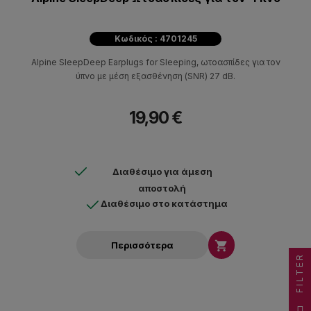
Κωδικός : 4701245
Alpine SleepDeep Earplugs for Sleeping, ωτοασπίδες για τον
ύπνο με μέση εξασθένηση (SNR) 27 dB.
19,90 €
Διαθέσιμο για άμεση
αποστολή
Διαθέσιμο στο κατάστημα

Περισσότερα
FILTER