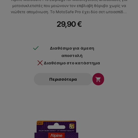
μοτοσυκλετιστές που μειώνουν τον επιβλαβή θόρυβο χωρίς να
νιώθετε απομόνωση. Το MotoSafe Pro έχει δύο σετ ωτοασπίδες
με φίλτρα διαφορετικών βαθμών προστασίας, MotoSafe Tour
29,90 €
και MotoSafe Race
Διαθέσιμο για άμεση
αποστολή
Διαθέσιμο στο κατάστημα

Περισσότερα