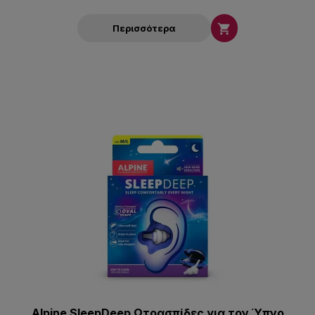

Περισσότερα
Alpine SleepDeep Ωτοασπίδες για τον Ύπνο