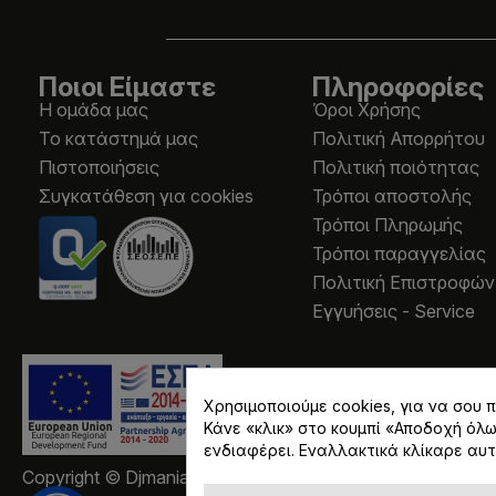
Ποιοι Είμαστε
Πληροφορίες
Η ομάδα μας
Όροι Χρήσης
Το κατάστημά μας
Πολιτική Απορρήτου
Πιστοποιήσεις
Πολιτική ποιότητας
Συγκατάθεση για cookies
Τρόποι αποστολής
Τρόποι Πληρωμής
Τρόποι παραγγελίας
Πολιτική Επιστροφών
Εγγυήσεις - Service
Χρησιμοποιούμε cookies, για να σου
Κάνε «κλικ» στο κουμπί «Αποδοχή όλ
ενδιαφέρει. Εναλλακτικά κλίκαρε αυτ
Copyright © Djmania 2026 / Οι τιμές περιλαμβάνουν ΦΠ