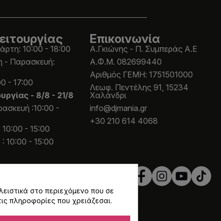
ειτουργίας
Επικοινωνία
άρτη: 10:00 - 18:00
Α.Γκιώνης - Π. Συμπεράς Α.Ε
η - Παρασκευή:
Α.Φ.Μ. 082699440
Aριθμός ΓΕΜΗ: 1751501000
0 - 17:00
Λεωφ. Πεντέλης 91, 15234
ουργίας -
8/8 - 21/8
Χαλάνδρι
ασκευή :10:00 -
info@djmania.gr
+30 210 614 4068
 10:00 - 15:00
: 10:00 - 15:00
λειστικά στο περιεχόμενο που σε
τις πληροφορίες που χρειάζεσαι.