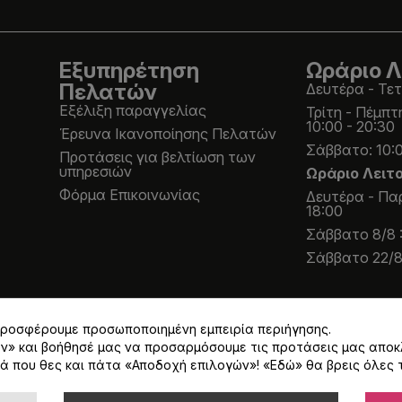
Εξυπηρέτηση
Ωράριο Λ
Πελατών
Δευτέρα - Τετ
Εξέλιξη παραγγελίας
Τρίτη - Πέμπτ
10:00 - 20:30
Έρευνα Ικανοποίησης Πελατών
Σάββατο: 10:0
Προτάσεις για βελτίωση των
υπηρεσιών
Ωράριο Λειτ
Φόρμα Επικοινωνίας
Δευτέρα - Παρ
18:00
Σάββατο 8/8 :
Σάββατο 22/8 
 προσφέρουμε προσωποποιημένη εμπειρία περιήγησης.
ων» και βοήθησέ μας να προσαρμόσουμε τις προτάσεις μας αποκ
ά που θες και πάτα «Αποδοχή επιλογών»! «
Εδώ
» θα βρεις όλες 
Α 24% εκτός και αν αναγράφεται διαφορετικά.