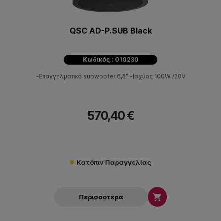
QSC AD-P.SUB Black
Κωδικός : 010230
-Επαγγελματικό subwoofer 6,5" -Ισχύος 100W /20V
570,40 €
Κατόπιν Παραγγελίας

Περισσότερα