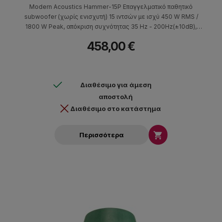
Modern Acoustics Hammer-15P Επαγγελματικό παθητικό
subwoofer (χωρίς ενισχυτή) 15 ιντσών με ισχύ 450 W RMS /
1800 W Peak, απόκριση συχνότητας 35 Hz - 200Hz(±10dB),
129dB max SPL(peak), ευαισθησία 97dB. Εμπέδηση: 8Ω. Διαθέτει
458,00 €
εισόδους και εξόδους speakon.
Διαθέσιμο για άμεση
αποστολή
Διαθέσιμο στο κατάστημα

Περισσότερα