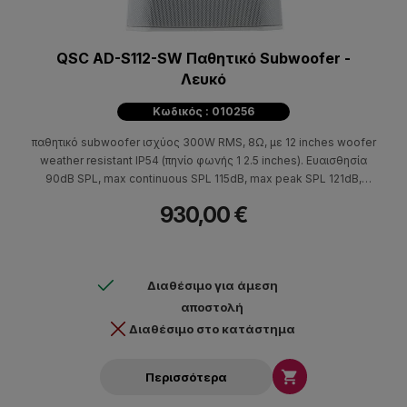
QSC AD-S112-SW Παθητικό Subwoofer -
Λευκό
Κωδικός : 010256
παθητικό subwoofer ισχύος 300W RMS, 8Ω, με 12 inches woofer
weather resistant IP54 (πηνίο φωνής 1 2.5 inches). Ευαισθησία
90dB SPL, max continuous SPL 115dB, max peak SPL 121dB,
απόκριση συχνότητας 30Hz-135Hz (-10dB). Σύνδεση euroblock
930,00 €
connector. Περιλαμβάνει σύστημα στήριξης YMS12. Διαστάσεις
(HxWxD) 698x552x470mm - 19,6kg.
Διαθέσιμο για άμεση
αποστολή
Διαθέσιμο στο κατάστημα

Περισσότερα