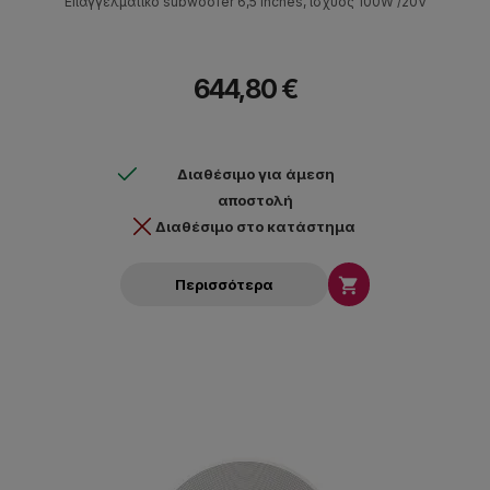
Επαγγελματικό subwoofer 6,5 inches, ισχύος 100W /20V
644,80 €
Διαθέσιμο για άμεση
αποστολή
Διαθέσιμο στο κατάστημα

Περισσότερα