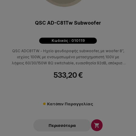
QSC AD-C81Tw Subwoofer
Κωδικός : 010119
QSC ADC81TW - Ηχείο ψευδοροφής subwoofer, με woofer 8”,
ισχύος 100W, με ενσωματωμένο μετασχηματιστή 100V με
λήψεις 60/30/150W 8Ω switchable, ευαισθησία 92dB, απόκριση
συχνότητας 39Hz-184Hz(-6db). Εξωτερική διάμετρος 291mm,
533,20 €
διάμετρος οπής 285mm, βάθος 368mm- 9,1kg. Χρώμα λευκό
(paintable).
Κατόπιν Παραγγελίας

Περισσότερα