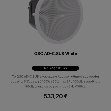
QSC AD-C.SUB White
Κωδικός : 010223
Το QSC AD-C.SUB είναι επαγγελματικό παθητικό subwoofer
οροφής, 6.5", με ισχύ 100W / 20V, max SPL 100dB, ευαισθησία
86dB, απόκριση συχνότητας 45Hz-150Hz.
533,20 €