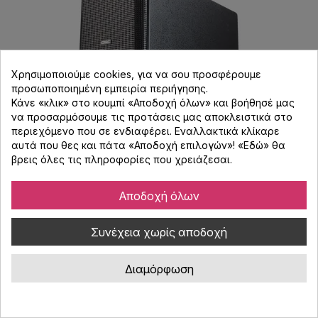
Χρησιμοποιούμε cookies, για να σου προσφέρουμε
προσωποποιημένη εμπειρία περιήγησης.
Κάνε «κλικ» στο κουμπί «Αποδοχή όλων» και βοήθησέ μας
να προσαρμόσουμε τις προτάσεις μας αποκλειστικά στο
περιεχόμενο που σε ενδιαφέρει. Εναλλακτικά κλίκαρε
αυτά που θες και πάτα «Αποδοχή επιλογών»! «
Εδώ
» θα
QSC AD-S28Tw-BK Παθητικό Subwoofer -
βρεις όλες τις πληροφορίες που χρειάζεσαι.
Μαύρο
Αποδοχή όλων
Κωδικός : 010110
QSC Subwoofer AD-SS28TW-BK με δύο 8" woofer ανθεκτικά
Συνέχεια χωρίς αποδοχή
στις καιρικές συνθήκες, ισχύος 250W Continuous (700W peak),
με 120Hz low-pass filter με αντιστάθμιση εμπέδυσης. Διαθέτει
μετασχηματιστή 70V/100V με 8Ohm bypass. Καμπίνα σε μαύρο
Διαμόρφωση
979,60 €
χρώμα. Διαστάσεις (HxWxD) 404 x 251 x 603mm – 19,5 kg.