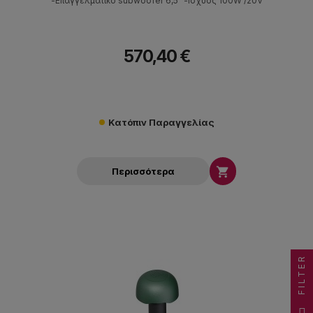
-Επαγγελματικό subwoofer 6,5" -Ισχύος 100W /20V
570,40 €
Κατόπιν Παραγγελίας

Περισσότερα
FILTER