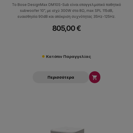
Το Bose DesignMax DM10S-Sub είναι επαγγελματικό παθητικό
subwoofer 10", με ισχύ 300W στα 8Ω, max SPL 115dB,
ευαισθησία 90dB και απόκριση συχνότητας 35Hz-125Hz.
805,00 €
Κατόπιν Παραγγελίας

Περισσότερα