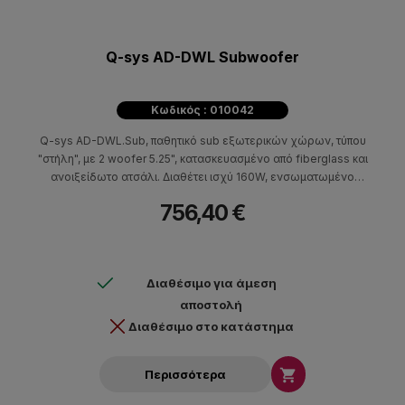
Q-sys AD-DWL Subwoofer
Κωδικός : 010042
Q-sys AD-DWL.Sub, παθητικό sub εξωτερικών χώρων, τύπου
"στήλη", με 2 woofer 5.25", κατασκευασμένο από fiberglass και
ανοιξείδωτο ατσάλι. Διαθέτει ισχύ 160W, ενσωματωμένο
μετασχηματιστή 100 / 70V με λήψεις ισχύος 12.5 / 25 / 50W /
756,40 €
100w και 25 / 50 / 100W αντίστοιχα, max SPL 106dB cont. 112dB
peak ευαισθησία και απόκριση συχνότητας 48Hz - 200Hz.
Διαθέσιμο για άμεση
αποστολή
Διαθέσιμο στο κατάστημα

Περισσότερα