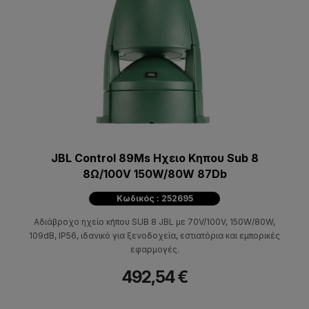
JBL Control 89Ms Ηχειο Κηπου Sub 8
8Ω/100V 150W/80W 87Db
Κωδικός : 252695
Αδιάβροχο ηχείο κήπου SUB 8 JBL με 70V/100V, 150W/80W,
109dB, IP56, ιδανικό για ξενοδοχεία, εστιατόρια και εμπορικές
εφαρμογές.
492,54 €