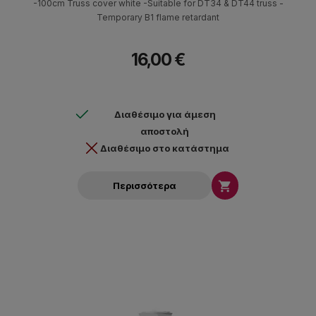
-100cm Truss cover white -Suitable for DT34 & DT44 truss -
Temporary B1 flame retardant
16,00 €
Διαθέσιμο για άμεση
αποστολή
Διαθέσιμο στο κατάστημα

Περισσότερα