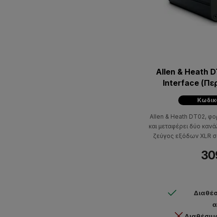
Allen & Heath 
Interface (Πε
Κωδικό
Allen & Heath DT02, φο
και μεταφέρει δύο κανά
ζεύγος εξόδων XLR σ
χρησιμοποιείται σ
30
εφ
Διαθέσ
α
Διαθέσιμ