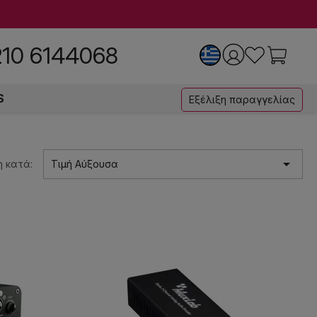
210 6144068
S
Εξέλιξη παραγγελίας

 κατά:
Τιμή Αύξουσα