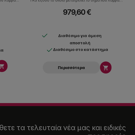
ου λαμβάνει
TRS έξοδο το οποίο μετατρέπει το σήμα που λαμβάνει
οθεί μέσω
σε ψηφιακό το οποίο μπορεί να μεταδοθεί μέσω
979,60 €
ος και η
δικτύου Dante. Η τροφοδοσία, ο έλεγχος και η
διο δικτύου
ηχητική πληροφορία γίνεται με απλό καλώδιο δικτύου
Διαθέσιμο για άμεση
αποστολή
Διαθέσιμο στο κατάστημα
μα


Περισσότερα
ετε τα τελευταία νέα μας και ειδικές