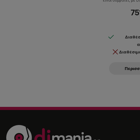
είναι συμβατές με D
επαγγελματικό εξοπλι
75
Διαθέσ
α
Διαθέσιμ
Περισ