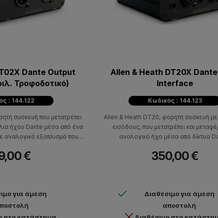
DT02X Dante Output
Allen & Heath DT20X Dante
ριλ. Τροφοδοτικό)
Interface
ς : 144.122
Κωδικός : 144.123
ρητή συσκευή που μετατρέπει
Allen & Heath DT20, φορητή συσκευή με 
λια ήχου Dante μέσα από ένα
εισόδους, που μετατρέπει και μεταφέ
ε αναλογικό εξοπλισμό που
αναλογικό ήχο μέσα από δίκτυο D
ε εγκαταστάσεις και live
9,00 €
350,00 €
αρμογές.
ιμο για άμεση
Διαθέσιμο για άμεση
ποστολή
αποστολή
ο στο κατάστημα
Διαθέσιμο στο κατάστη