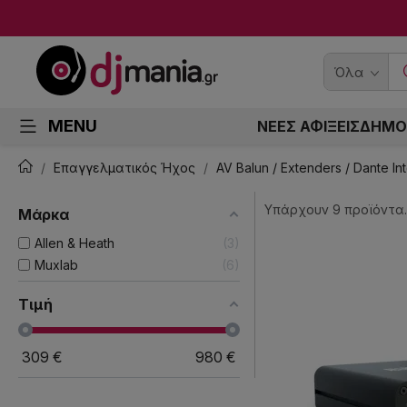
Όλα
MENU
ΝΕΕΣ ΑΦΙΞΕΙΣ
ΔΗΜΟ
Επαγγελματικός Ήχος
AV Balun / Extenders / Dante In
Υπάρχουν 9 προϊόντα.
Μάρκα
Allen & Heath
3
Muxlab
6
Τιμή
309
€
980
€