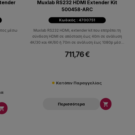
tender
Muxlab RS232 HDMI Extender Kit
500458-ARC
Κωδικός : 4700751
ατος μέσω
Muxlab RS232 HDMI, extender kit που επιτρέπει τη
σύνδεση HDMI σε απόσταση έως 40m σε ανάλυση
4K/30 και 4K/60 ή 70m σε ανάλυση έως 1080p μέσω
ενός μη θωρακισμένου καλωδίου Cat 5e/6.
711,76 €
Κατόπιν Παραγγελίας
μα

Περισσότερα
