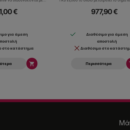
ante να διασυνδέονται με
TRS έξοδο το οποίο μετατρέπει το σήμα π
σμό ήχου συμβατό με Dante.
σε ψηφιακό το οποίο μπορεί να μεταδ
1,00 €
977,90 €
δικτύου Dante. Η τροφοδοσία, ο έλεγχ
ηχητική πληροφορία γίνεται με απλό καλώ
ιμο για άμεση
Διαθέσιμο για άμεση
ποστολή
αποστολή
ο στο κατάστημα
Διαθέσιμο στο κατάστη

σότερα
Περισσότερα
Μάθ