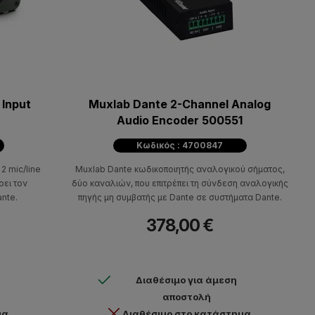
 Input
Muxlab Dante 2-Channel Analog
Audio Encoder 500551
Κωδικός : 4700847
2 mic/line
Muxlab Dante κωδικοποιητής αναλογικού σήματος,
ρει τον
δύο καναλιών, που επιτρέπει τη σύνδεση αναλογικής
ante.
πηγής μη συμβατής με Dante σε συστήματα Dante.
378,00 €
Διαθέσιμο για άμεση
αποστολή
μα
Διαθέσιμο στο κατάστημα