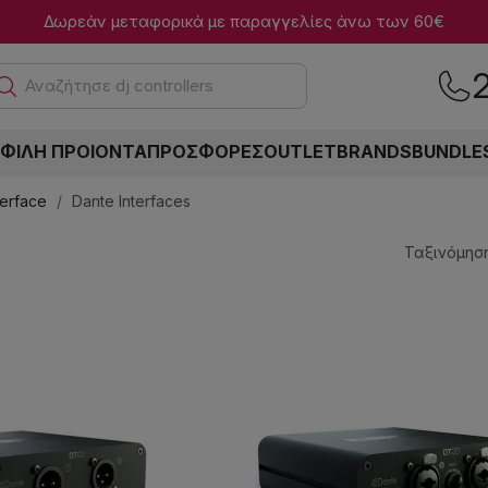
Δωρεάν μεταφορικά με παραγγελίες άνω των 60€
Αναζήτησε dj controllers
ΦΙΛΗ ΠΡΟΙΟΝΤΑ
ΠΡΟΣΦΟΡΕΣ
OUTLET
BRANDS
BUNDLE
terface
Dante Interfaces
Ταξινόμηση