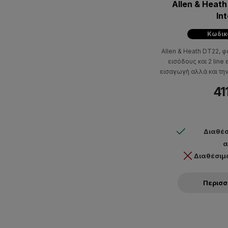
Allen & Heat
In
Κωδικό
Allen & Heath DT22, φ
εισόδους και 2 line
εισαγωγή αλλά και τη
όταν χρειάζεται μέ
41
Διαθέσ
α
Διαθέσιμ
Περισ