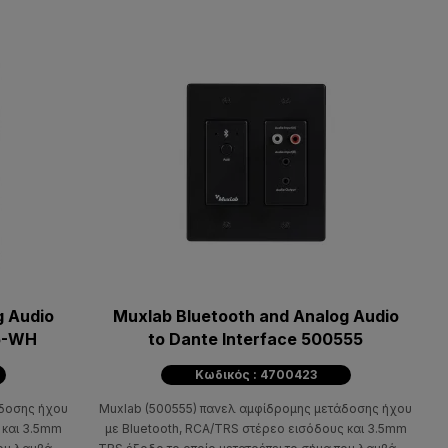
g Audio
Muxlab Bluetooth and Analog Audio
55-WH
to Dante Interface 500555
Κωδικός : 4700423
άδοσης ήχου
Muxlab (500555) πανελ αμφίδρομης μετάδοσης ήχου
 και 3.5mm
με Bluetooth, RCA/TRS στέρεο εισόδους και 3.5mm