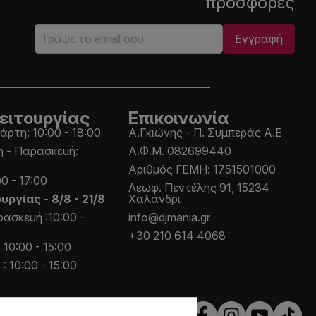
προσφορές
ειτουργίας
Επικοινωνία
άρτη: 10:00 - 18:00
Α.Γκιώνης - Π. Συμπεράς Α.Ε
η - Παρασκευή:
Α.Φ.Μ. 082699440
Aριθμός ΓΕΜΗ: 1751501000
0 - 17:00
Λεωφ. Πεντέλης 91, 15234
ουργίας -
8/8 - 21/8
Χαλάνδρι
ασκευή :10:00 -
info@djmania.gr
+30 210 614 4068
 10:00 - 15:00
: 10:00 - 15:00