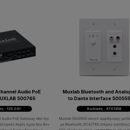
hannel Audio PoE
Muxlab Bluetooth and Analo
UXLAB 500765
to Dante Interface 5005
ς : 125.041
Κωδικός : 4701358
 Audio PoE Gateway από την
Muxlab (500555) πανελ αμφίδρομης μετ
αλογικές πηγές ήχου που δεν
με Bluetooth, RCA/TRS στέρεο εισόδους