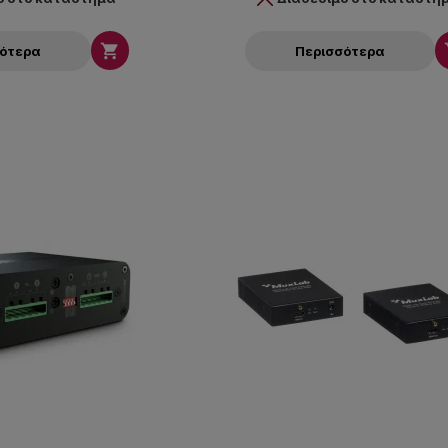

σότερα
Περισσότερα