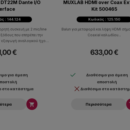
h DT22M Dante I/O
MUXLAB HDMI over Coax Ex
terface
Kit 500465
ς : 144.124
Κωδικός : 125.150
ορητή συσκευή με 2 mic/line
Balun για μεταφορά και λήψη HDMI σήμ
 εξόδους που επιτρέπει την
Coaxial καλωδίου...
ν εξαγωγή αναλογικού ήχου
σα από ένα δίκτυο Dante.
1,00 €
633,00 €
ιμο για άμεση
Διαθέσιμο για άμεση
ποστολή
αποστολή
ο στο κατάστημα
Διαθέσιμο στο κατάστη

σότερα
Περισσότερα