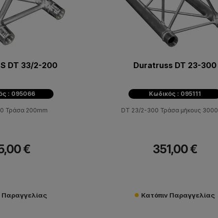
S DT 33/2-200
Duratruss DT 23-300
ός : 095066
Κωδικός : 095111
00 Τράσα 200mm
DT 23/2-300 Τράσα μήκους 30
5,00 €
351,00 €
ν Παραγγελίας
Κατόπιν Παραγγελίας