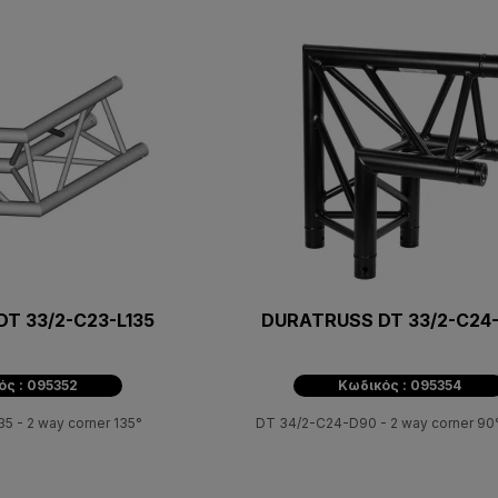
T 33/2-C23-L135
DURATRUSS DT 33/2-C24
ός : 095352
Κωδικός : 095354
5 - 2 way corner 135°
DT 34/2-C24-D90 - 2 way corner 90