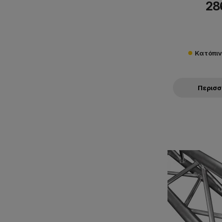
28
Κατόπι
Περισ