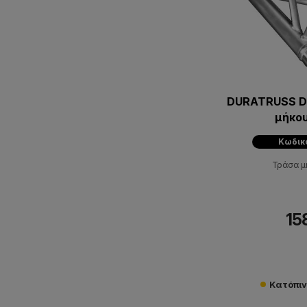
DURATRUSS D
μήκο
Κωδικ
Τράσα 
15
Κατόπι