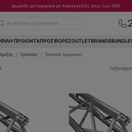
Δωρεάν μεταφορικά με παραγγελίες άνω των 60€
Ανα
ΦΙΛΗ ΠΡΟΙΟΝΤΑ
ΠΡΟΣΦΟΡΕΣ
OUTLET
BRANDS
BUNDLE
τήριξης
Τράσσες
Τράσσα τριγωνική
.
Ταξινόμηση