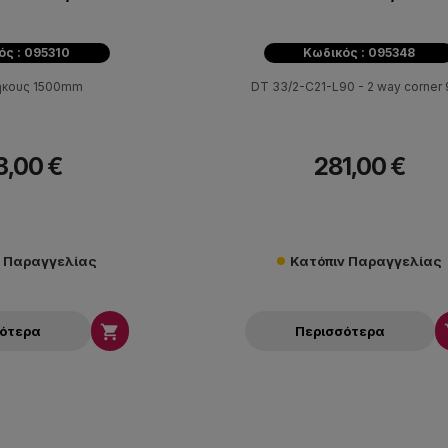
ός : 095310
Κωδικός : 095348
ήκους 1500mm
DT 33/2-C21-L90 - 2 way corner
3,00 €
281,00 €
ν Παραγγελίας
Κατόπιν Παραγγελίας

σότερα
Περισσότερα