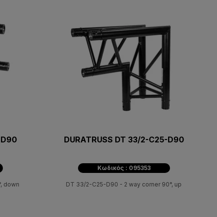
-D90
DURATRUSS DT 33/2-C25-D90
Κωδικός : 095353
°, down
DT 33/2-C25-D90 - 2 way corner 90°, up