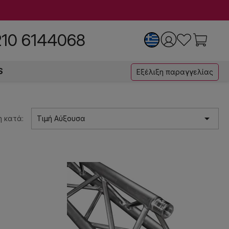
210 6144068
S
Εξέλιξη παραγγελίας

 κατά:
Τιμή Αύξουσα