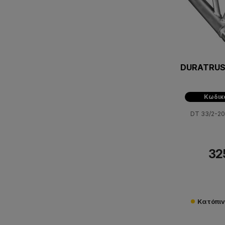
DURATRUS
Κωδικ
DT 33/2-2
32
Κατόπι