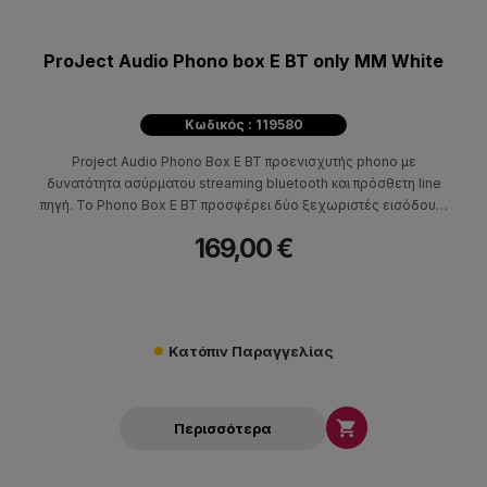
ProJect Audio Phono box E BT only MM White
Κωδικός : 119580
Project Audio Phono Box E BT προενισχυτής phono με
δυνατότητα ασύρματου streaming bluetooth και πρόσθετη line
πηγή. Το Phono Box E BT προσφέρει δύο ξεχωριστές εισόδους,
μία είσοδο phono και μία είσοδο line, καθώς και δύο ξεχωριστές
169,00 €
εξόδους. Μπορεί να χρησιμοποιηθεί ως συνηθισμένο phono
stage MM που συνδέεται με οποιονδήποτε ενισχυτή hifi μέσω
της εξόδου line (jack 3,5 mm) ή μπορεί να χρησιμοποιηθεί ως
streamer Bluetooth.
Κατόπιν Παραγγελίας

Περισσότερα