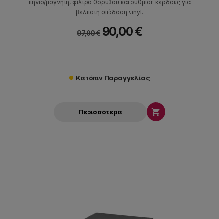
πηνίο/μαγνήτη, φίλτρο θορύβου και ρύθμιση κέρδους για
βελτιστη απόδοση vinyl.
90,00 €
97,00 €
Κατόπιν Παραγγελίας

Περισσότερα