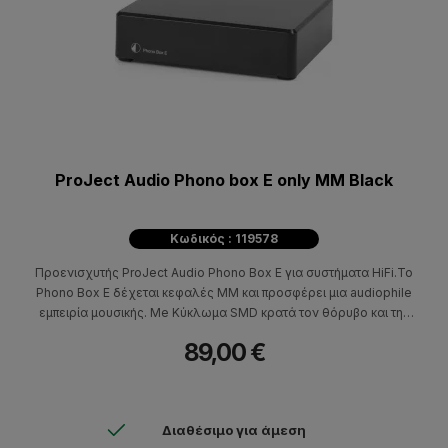
ProJect Audio Phono box E only MM Black
Κωδικός : 119578
Προενισχυτής ProJect Audio Phono Box Ε για συστήματα HiFi.Το
Phono Box Ε δέχεται κεφαλές MM και προσφέρει μια audiophile
εμπειρία μουσικής. Me Κύκλωμα SMD κρατά τον θόρυβο και την
παραμόρφωση σε χαμηλό επίπεδο. Οι Υποδοχές εισόδου και
89,00 €
εξόδου είναι επίχρυσες για τη διατήρηση της ποιότητας. Το
Phono Box Ε μπορεί να συνδεθεί εύκολα σε μια γραμμή εισόδου
του ενισχυτή σας.
Διαθέσιμο για άμεση