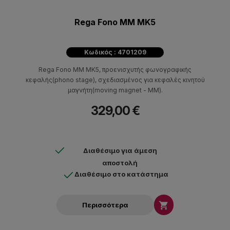
Rega Fono MM MK5
Κωδικός : 4701209
Rega Fono MM MK5, προενισχυτής φωνογραφικής
κεφαλής(phono stage), σχεδιασμένος για κεφαλές κινητού
μαγνήτη(moving magnet - MM).
329,00 €
Διαθέσιμο για άμεση
αποστολή
Διαθέσιμο στο κατάστημα

Περισσότερα