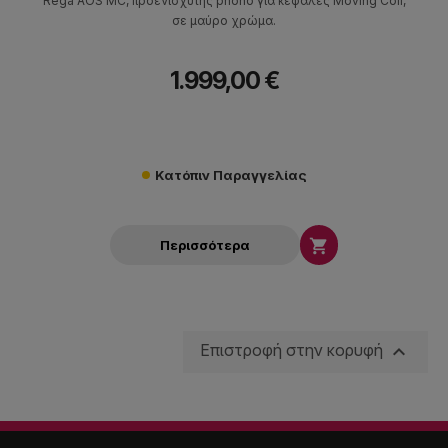
Rega AOS MC, προενισχυτής phono για κεφαλές Moving Coil,
σε μαύρο χρώμα.
1.999,00 €
Κατόπιν Παραγγελίας

Περισσότερα

Επιστροφή στην κορυφή