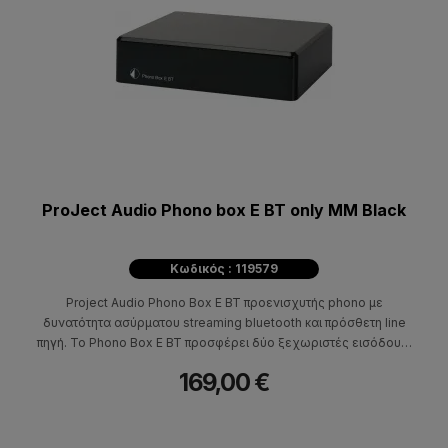
ProJect Audio Phono box E BT only MM Black
Κωδικός : 119579
Project Audio Phono Box E BT προενισχυτής phono με
δυνατότητα ασύρματου streaming bluetooth και πρόσθετη line
πηγή. Το Phono Box E BT προσφέρει δύο ξεχωριστές εισόδους,
μία είσοδο phono και μία είσοδο line, καθώς και δύο ξεχωριστές
169,00 €
εξόδους. Μπορεί να χρησιμοποιηθεί ως συνηθισμένο phono
stage MM που συνδέεται με οποιονδήποτε ενισχυτή hifi μέσω
της εξόδου line (jack 3,5 mm) ή μπορεί να χρησιμοποιηθεί ως
streamer Bluetooth.