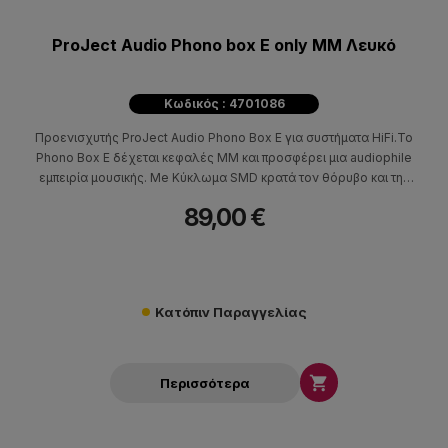
ProJect Audio Phono box E only MM Λευκό
Κωδικός : 4701086
Προενισχυτής ProJect Audio Phono Box Ε για συστήματα HiFi.Το
Phono Box Ε δέχεται κεφαλές MM και προσφέρει μια audiophile
εμπειρία μουσικής. Me Κύκλωμα SMD κρατά τον θόρυβο και την
παραμόρφωση σε χαμηλό επίπεδο. Οι Υποδοχές εισόδου και
89,00 €
εξόδου είναι επίχρυσες για τη διατήρηση της ποιότητας. Το
Phono Box Ε μπορεί να συνδεθεί εύκολα σε μια γραμμή εισόδου
του ενισχυτή σας.
Κατόπιν Παραγγελίας

Περισσότερα