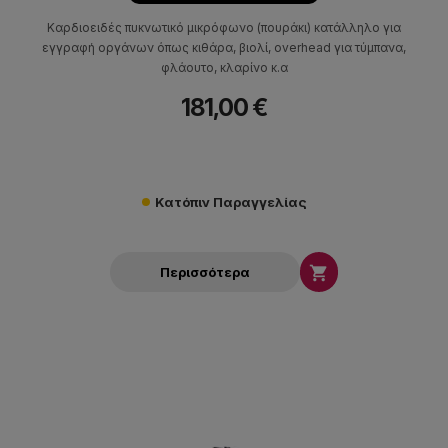
Καρδιοειδές πυκνωτικό μικρόφωνο (πουράκι) κατάλληλο για
εγγραφή οργάνων όπως κιθάρα, βιολί, overhead για τύμπανα,
φλάουτο, κλαρίνο κ.α
181,00 €
Κατόπιν Παραγγελίας

Περισσότερα