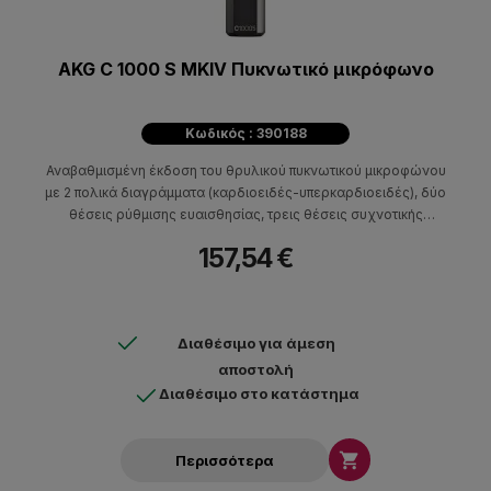
AKG C 1000 S MKIV Πυκνωτικό μικρόφωνο
Κωδικός : 390188
Αναβαθμισμένη έκδοση του θρυλικού πυκνωτικού μικροφώνου
με 2 πολικά διαγράμματα (καρδιοειδές-υπερκαρδιοειδές), δύο
θέσεις ρύθμισης ευαισθησίας, τρεις θέσεις συχνοτικής
απόκρισης.
157,54 €
Διαθέσιμο για άμεση
αποστολή
Διαθέσιμο στο κατάστημα

Περισσότερα