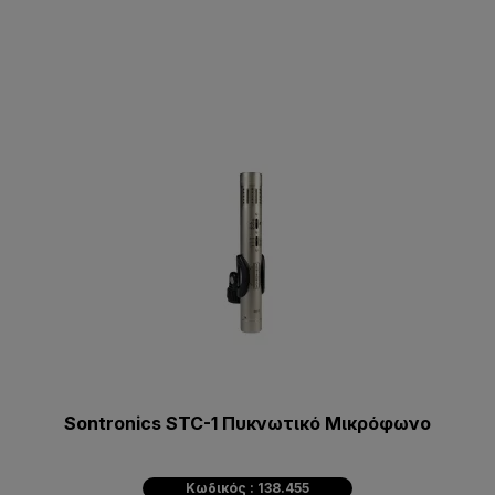
Sontronics STC-1 Πυκνωτικό Μικρόφωνο
Κωδικός : 138.455