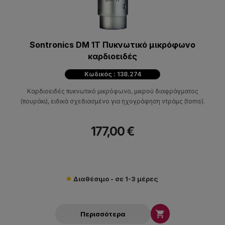
Sontronics DM 1Τ Πυκνωτικό μικρόφωνο
καρδιοειδές
Κωδικός : 138.274
Καρδιοειδές πυκνωτικό μικρόφωνο, μικρού διαφράγματος
(πουράκι), ειδικά σχεδιασμένο για ηχογράφηση ντράμς (toms).
177,00 €
Διαθέσιμο - σε 1-3 μέρες

Περισσότερα