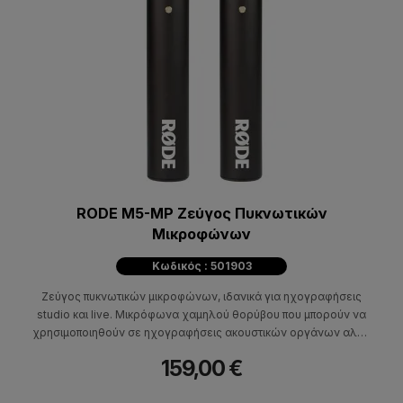
RODE M5-MP Ζεύγος Πυκνωτικών
Μικροφώνων
Κωδικός : 501903
Ζεύγος πυκνωτικών μικροφώνων, ιδανικά για ηχογραφήσεις
studio και live. Μικρόφωνα χαμηλού θορύβου που μπορούν να
χρησιμοποιηθούν σε ηχογραφήσεις ακουστικών οργάνων αλλά
και φωνής, σε μονοφωνική αλλά και στέρεο εγγραφή. Το σετ
159,00 €
περιλαμβάνει δύο πυκνωτικά καρδιοειδή μικρόφωνα με κάψα
0.50