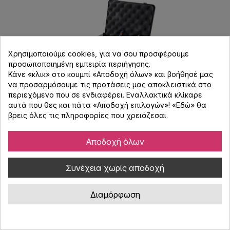
Χρησιμοποιούμε cookies, για να σου προσφέρουμε
προσωποποιημένη εμπειρία περιήγησης.
Κάνε «κλικ» στο κουμπί «Αποδοχή όλων» και βοήθησέ μας
να προσαρμόσουμε τις προτάσεις μας αποκλειστικά στο
περιεχόμενο που σε ενδιαφέρει. Εναλλακτικά κλίκαρε
αυτά που θες και πάτα «Αποδοχή επιλογών»! «
Εδώ
» θα
βρεις όλες τις πληροφορίες που χρειάζεσαι.
Fostex MC10ST ζεύγος πυκνωτικών
μικρόφωνων
Αποδοχή όλων
Κωδικός : 391042
Στερεοφωνικό ζεύγος (stereo pair) πυκνωτικών μικρόφωνων
Συνέχεια χωρίς αποδοχή
μικρού διαφράγματος πολικού....
Διαμόρφωση
181,99 €