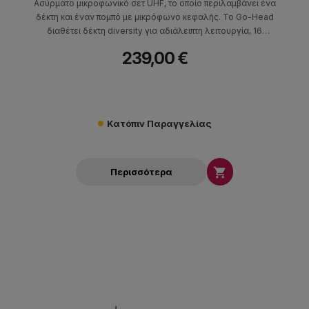
Ασύρματο μικροφωνικό σετ UHF, το οποίο περιλαμβάνει ένα
δέκτη και έναν πομπό με μικρόφωνο κεφαλής. Το Go-Head
διαθέτει δέκτη diversity για αδιάλειπτη λειτουργία, 16
διαθέσιμες συχνότητες 863-865MHz, 10mW ισχύς πομπού,
239,00 €
frequency resp. 80Hz-16KHZ.
Κατόπιν Παραγγελίας

Περισσότερα