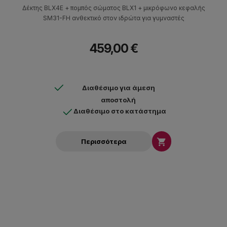
Δέκτης BLX4E + πομπός σώματος BLX1 + μικρόφωνο κεφαλής
SM31-FH ανθεκτικό στον ιδρώτα για γυμναστές
459,00 €
Διαθέσιμο για άμεση
αποστολή
Διαθέσιμο στο κατάστημα

Περισσότερα