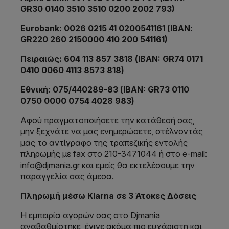
GR30 0140 3510 3510 0200 2002 793)
Eurobank: 0026 0215 41 0200541161 (ΙΒΑΝ:
GR220 260 2150000 410 200 541161)
Πειραιώς: 604 113 857 3818 (IBAN: GR74 0171
0410 0060 4113 8573 818)
Εθνική: 075/440289-83 (IBAN: GR73 0110
0750 0000 0754 4028 983)
Αφού πραγματοποιήσετε την κατάθεσή σας,
μην ξεχνάτε να μας ενημερώσετε, στέλνοντάς
μας το αντίγραφο της τραπεζικής εντολής
πληρωμής με fax στο 210-3471044 ή στο e-mail:
info@djmania.gr και εμείς θα εκτελέσουμε την
παραγγελία σας άμεσα.
Πληρωμή μέσω Klarna σε 3 Άτοκες Δόσεις
Η εμπειρία αγορών σας στο Djmania
αναβαθμίστηκε, έγινε ακόμα πιο ευχάριστη και