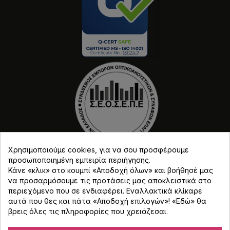
Χρησιμοποιούμε cookies, για να σου προσφέρουμε
προσωποποιημένη εμπειρία περιήγησης.
Κάνε «κλικ» στο κουμπί «Αποδοχή όλων» και βοήθησέ μας
να προσαρμόσουμε τις προτάσεις μας αποκλειστικά στο
περιεχόμενο που σε ενδιαφέρει. Εναλλακτικά κλίκαρε
αυτά που θες και πάτα «Αποδοχή επιλογών»! «
Εδώ
» θα
Copyright © Djmania 2026 / Οι τιμές περιλαμβάνουν
βρεις όλες τις πληροφορίες που χρειάζεσαι.
ΦΠΑ 24% εκτός και αν αναγράφεται διαφορετικά.