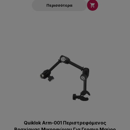

Περισσότερα
Quiklok Arm-001 Περιστρεφόμενος
Bραχίονας Μικροφώνου Για Γερανο Μαύρο