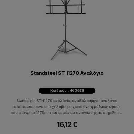
Standsteel ST-I1270 Αναλόγιο
Κωδικός : 460636
Standsteel ST-I1270 αναλόγιο, αναδιπλούμενο αναλόγιο
κατασκευασμένο από χάλυβα, με χειροκίνητη ρύθμιση ύψους
που φτάνει το 1270mm και επιφάνεια αναγνωσης με στήριξη της
παρτιτούρας. Η στερέωση των ποδιών γίνεται με πλαστικό
16,12 €
σφιγκτήρα.