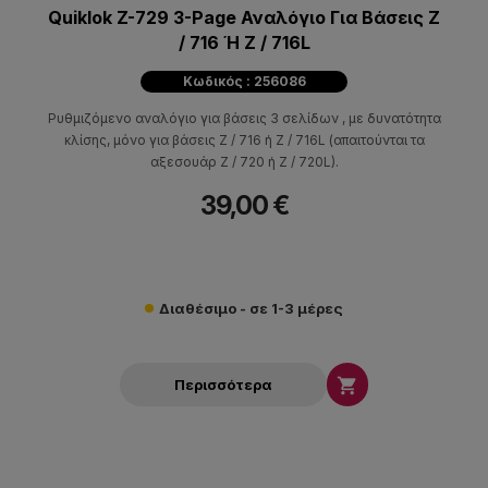
Quiklok Z-729 3-Page Αναλόγιο Για Βάσεις Z
/ 716 Ή Z / 716L
Κωδικός : 256086
Ρυθμιζόμενo αναλόγιο για βάσεις 3 σελίδων , με δυνατότητα
κλίσης, μόνο για βάσεις Z / 716 ή Z / 716L (απαιτούνται τα
αξεσουάρ Z / 720 ή Z / 720L).
39,00 €
Διαθέσιμο - σε 1-3 μέρες

Περισσότερα