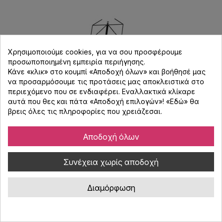
Χρησιμοποιούμε cookies, για να σου προσφέρουμε
προσωποποιημένη εμπειρία περιήγησης.
Κάνε «κλικ» στο κουμπί «Αποδοχή όλων» και βοήθησέ μας
να προσαρμόσουμε τις προτάσεις μας αποκλειστικά στο
περιεχόμενο που σε ενδιαφέρει. Εναλλακτικά κλίκαρε
αυτά που θες και πάτα «Αποδοχή επιλογών»! «
Εδώ
» θα
βρεις όλες τις πληροφορίες που χρειάζεσαι.
Αποδοχή όλων
Konig & Meyer 100/5 Αναλόγιο
Συνέχεια χωρίς αποδοχή
Κωδικός : 2504020
Διαμόρφωση
Επαγγελματικό αναλόγιο μουσικής K&M χάλυβα με πτυσσόμενο
πίνακα, ρύθμιση ύψους 500-1300mm, ελαφρύ και ανθεκτικό.