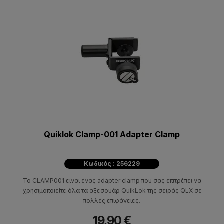
Quiklok Clamp-001 Adapter Clamp
Κωδικός : 256229
Το CLAMP001 είναι ένας adapter clamp που σας επιτρέπει να
χρησιμοποιείτε όλα τα αξεσουάρ QuikLok της σειράς QLX σε
πολλές επιφάνειες.
19,90 €