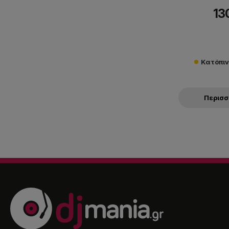
13
Κατόπι
Περισ