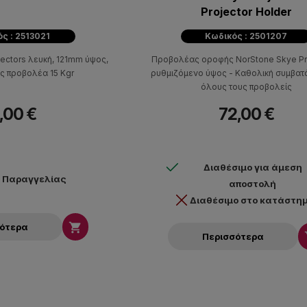
Projector Holder
ς : 2513021
Κωδικός : 2501207
ectors λευκή, 121mm ύψος,
Προβολέας οροφής NorStone Skye Pr
ς προβολέα 15 Kgr
ρυθμιζόμενο ύψος - Καθολική συμβατό
όλους τους προβολείς
,00 €
72,00 €
Διαθέσιμο για άμεση
ν Παραγγελίας
αποστολή
Διαθέσιμο στο κατάστη

σότερα
Περισσότερα