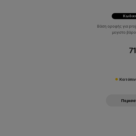
Κωδικό
Βάση oροφής για proj
μεγιστο βάρο
71
Κατόπι
Περισ