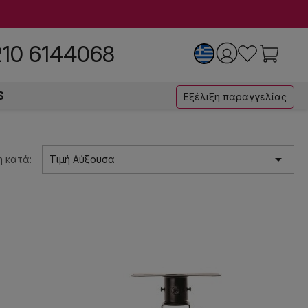
210 6144068
S
Εξέλιξη παραγγελίας

 κατά:
Τιμή Αύξουσα