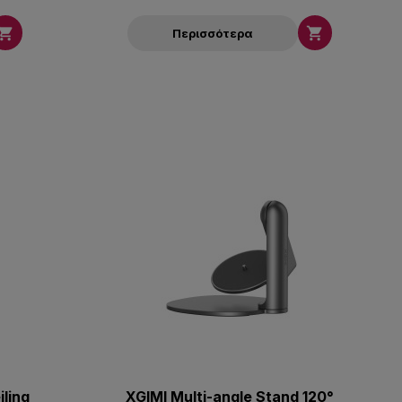


Περισσότερα
ling
XGIMI Multi-angle Stand 120°