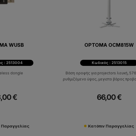
MA WUSB
OPTOMA OCM815W
ς : 2513004
Κωδικός : 2513015
eless dongle
Βάση oροφής για projectors λευκή, 5
ρυθμιζόμενο ύψος, μεγιστο βάρος προβο
,00 €
66,00 €
ν Παραγγελίας
Κατόπιν Παραγγελίας