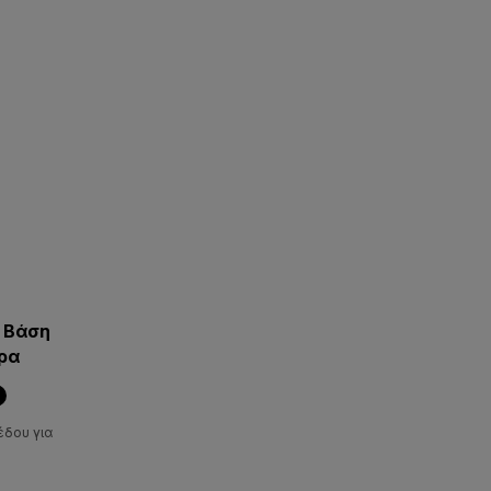
S Βάση
ρα
έδου για