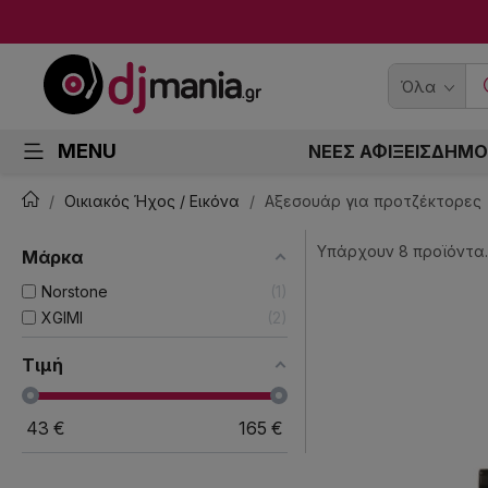
Όλα
MENU
ΝΕΕΣ ΑΦΙΞΕΙΣ
ΔΗΜΟ
Οικιακός Ήχος / Εικόνα
Αξεσουάρ για προτζέκτορες
Υπάρχουν 8 προϊόντα.
Μάρκα
Norstone
1
XGIMI
2
Τιμή
43
€
165
€