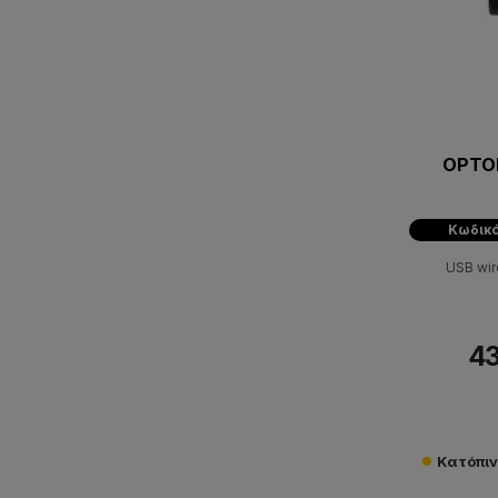
OPTO
Κωδικό
USΒ wir
43
Κατόπι