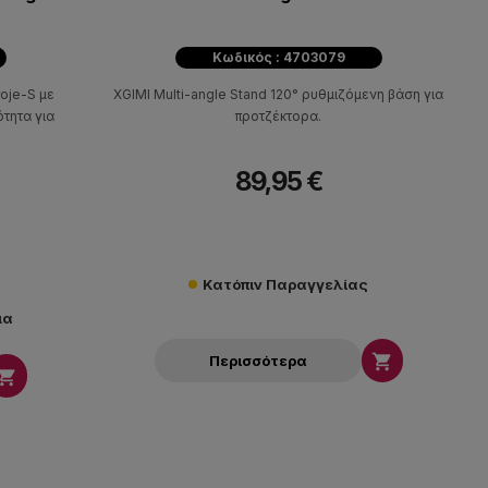
Κωδικός : 4703079
oje-S με
XGIMI Multi-angle Stand 120° ρυθμιζόμενη βάση για
τητα για
προτζέκτορα.
89,95 €
Κατόπιν Παραγγελίας
μα

Περισσότερα
