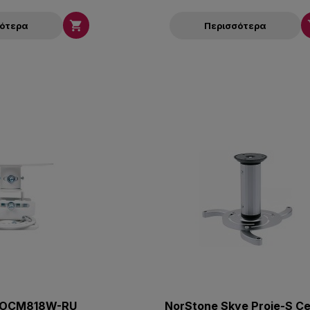

σότερα
Περισσότερα
OCM818W-RU
NorStone Skye Proje-S Cei