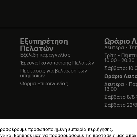
Εξυπηρέτηση
Ωράριο Λ
Πελατών
Δευτέρα - Τετ
Εξέλιξη παραγγελίας
Τρίτη - Πέμπτ
10:00 - 20:30
Έρευνα Ικανοποίησης Πελατών
Σάββατο: 10:0
Προτάσεις για βελτίωση των
υπηρεσιών
Ωράριο Λειτ
Φόρμα Επικοινωνίας
Δευτέρα - Παρ
18:00
Σάββατο 8/8 :
Σάββατο 22/8 
 προσφέρουμε προσωποποιημένη εμπειρία περιήγησης.
ων» και βοήθησέ μας να προσαρμόσουμε τις προτάσεις μας αποκ