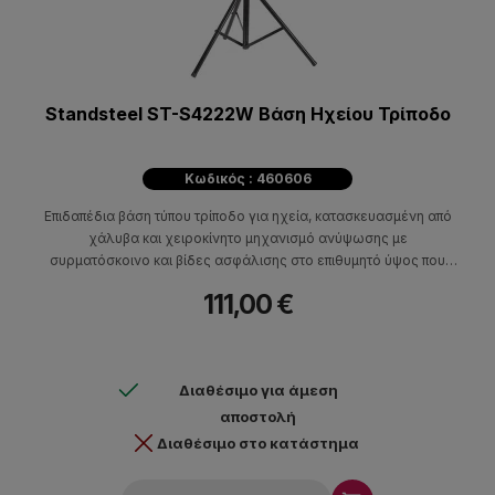
Standsteel ST-S4222W Βάση Ηχείου Τρίποδο
Κωδικός : 460606
Επιδαπέδια βάση τύπου τρίποδο για ηχεία, κατασκευασμένη από
χάλυβα και χειροκίνητο μηχανισμό ανύψωσης με
συρματόσκοινο και βίδες ασφάλισης στο επιθυμητό ύψος που
φτάνει τα 2.2 μέτρα και με μέγιστο βάρος φόρτωσης τα 60 κιλά.
111,00 €
Διαθέσιμο για άμεση
αποστολή
Διαθέσιμο στο κατάστημα