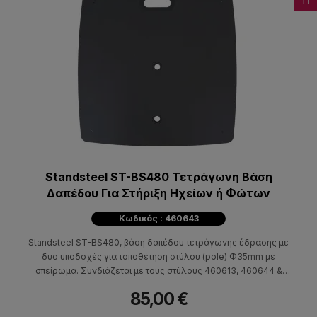
Standsteel ST-BS480 Τετράγωνη Βάση
Δαπέδου Για Στήριξη Ηχείων ή Φώτων
Κωδικός : 460643
Standsteel ST-BS480, βάση δαπέδου τετράγωνης έδρασης με
δυο υποδοχές για τοποθέτηση στύλου (pole) Φ35mm με
σπείρωμα. Συνδιάζεται με τους στύλους 460613, 460644 &
460612. Κατάλληλη για τη στήριξη ηχείων ή φωτιστικού
85,00 €
εξοπλισμού.