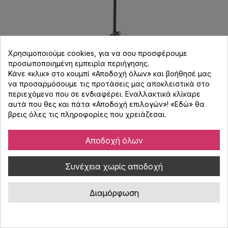
Χρησιμοποιούμε cookies, για να σου προσφέρουμε
προσωποποιημένη εμπειρία περιήγησης.
Κάνε «κλικ» στο κουμπί «Αποδοχή όλων» και βοήθησέ μας
να προσαρμόσουμε τις προτάσεις μας αποκλειστικά στο
περιεχόμενο που σε ενδιαφέρει. Εναλλακτικά κλίκαρε
αυτά που θες και πάτα «Αποδοχή επιλογών»! «
Εδώ
» θα
βρεις όλες τις πληροφορίες που χρειάζεσαι.
Konig & Meyer 26735 Βάση Ηχείου
Αποδοχή όλων
Κωδικός : 2503984
Συνέχεια χωρίς αποδοχή
Επαγγελματική χαλύβδινη βάση ηχείου 450mm με ρυθμιζόμενο
ύψος έως 1.810mm, φορτίο 30kg και βίδα ασφάλισης.
Διαμόρφωση
136,00 €