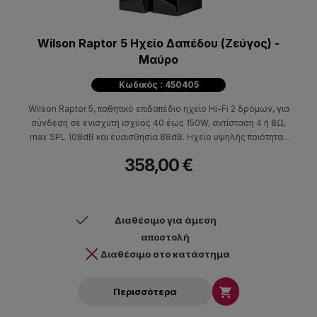
Wilson Raptor 5 Ηχείο Δαπέδου (Ζεύγος) -
Μαύρο
Κωδικός : 450405
Wilson Raptor 5, παθητικό επιδαπέδιο ηχείο Hi-Fi 2 δρόμων, για
σύνδεση σε ενισχυτή ισχύος 40 έως 150W, αντίσταση 4 ή 8Ω,
max SPL 108dB και ευαισθησία 88dB. Ηχείο υψηλής ποιότητας
που μπορεί εκτός από Hi-Fi να χρησιμοποιηθεί σε συστήματα
358,00 €
οικιακού κινηματογράφου. Η τιμή αφορά ζεύγος.
Διαθέσιμο για άμεση
αποστολή
Διαθέσιμο στο κατάστημα

Περισσότερα