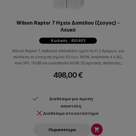
Wilson Raptor 7 Ηχείο Δαπέδου (ζεύγος) -
Λευκό
Κωδικός : 450403
Wilson Raptor 7, παθητικό επιδαπέδιο ηχείο Hi-Fi 2 δρόμων, για
σύνδεση σε ενισχυτή ισχύος 50 έως 180W, αντίσταση 4 ή 8Ω,
max SPL 110dB και ευαισθησία 90dB. Εξαιρετικής απόδοσης,
ιδανικά για μεγάλους χώρους, για συστήματα οικιακού
498,00 €
κινηματογράφου και λάτρεις του ποιοτικού ήχου.
Διαθέσιμο για άμεση
αποστολή
Διαθέσιμο στο κατάστημα

Περισσότερα