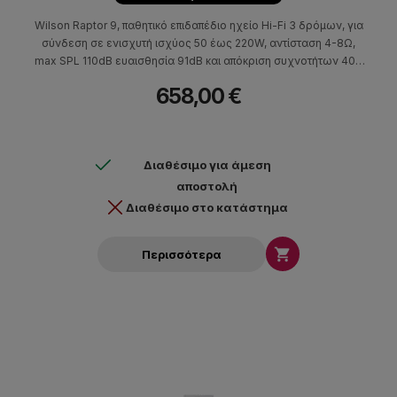
Wilson Raptor 9, παθητικό επιδαπέδιο ηχείο Hi-Fi 3 δρόμων, για
σύνδεση σε ενισχυτή ισχύος 50 έως 220W, αντίσταση 4-8Ω,
max SPL 110dB ευαισθησία 91dB και απόκριση συχνοτήτων 40 –
20.000Hz. Εξαιρετικής απόδοσης, ιδανικό για μεγάλους
658,00 €
χώρους, για συστήματα οικιακού κινηματογράφου και λάτρεις
του ποιοτικού ήχου.
Διαθέσιμο για άμεση
αποστολή
Διαθέσιμο στο κατάστημα

Περισσότερα