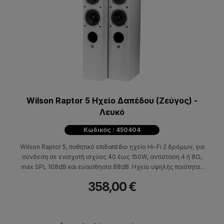
Wilson Raptor 5 Ηχείο Δαπέδου (Ζεύγος) -
Λευκό
Κωδικός : 450404
Wilson Raptor 5, παθητικό επιδαπέδιο ηχείο Hi-Fi 2 δρόμων, για
σύνδεση σε ενισχυτή ισχύος 40 έως 150W, αντίσταση 4 ή 8Ω,
max SPL 108dB και ευαισθησία 88dB. Ηχείο υψηλής ποιότητας
που μπορεί εκτός από Hi-Fi να χρησιμοποιηθεί σε συστήματα
358,00 €
οικιακού κινηματογράφου.