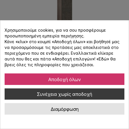
Χρησιμοποιούμε cookies, για να σου προσφέρουμε
προσωποποιημένη εμπειρία περιήγησης.
Κάνε «κλικ» στο κουμπί «Αποδοχή όλων» και βοήθησέ μας
να προσαρμόσουμε τις προτάσεις μας αποκλειστικά στο
περιεχόμενο που σε ενδιαφέρει. Εναλλακτικά κλίκαρε
αυτά που θες και πάτα «Αποδοχή επιλογών»! «
Εδώ
» θα
Dali Sonik 5 Walnut
βρεις όλες τις πληροφορίες που χρειάζεσαι.
Αποδοχή όλων
Κωδικός : 2508528
Dali Sonik 5 Walnut: λεπτό ηχείο δαπέδου με διπλά woofer SMC™
Συνέχεια χωρίς αποδοχή
και tweeter 29mm για βαθιά μπάσα και καθαρό ήχο. Ιδανικό για
μουσική και ταινίες σε κομψό design που ταιριάζει παντού.
Διαμόρφωση
998,00 €