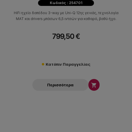
Κωδικός : 254701
HiFi ηχείο δαπέδου 3-way με Uni-Q 12ης γενιάς, τεχνολογία
MAT και drivers μπάσων 6,5 ιντσών για καθαρό, βαθύ ήχο.
799,50 €
Κατόπιν Παραγγελίας

Περισσότερα