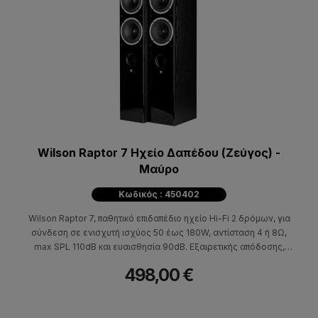
Wilson Raptor 7 Ηχείο Δαπέδου (Ζεύγος) -
Μαύρο
Κωδικός : 450402
Wilson Raptor 7, παθητικό επιδαπέδιο ηχείο Hi-Fi 2 δρόμων, για
σύνδεση σε ενισχυτή ισχύος 50 έως 180W, αντίσταση 4 ή 8Ω,
max SPL 110dB και ευαισθησία 90dB. Εξαιρετικής απόδοσης,
ιδανικά για μεγάλους χώρους, για συστήματα οικιακού
498,00 €
κινηματογράφου και λάτρεις του ποιοτικού ήχου.