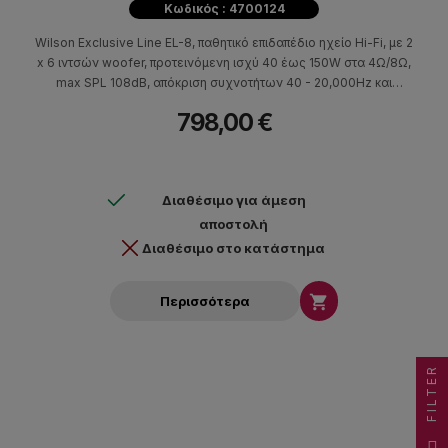
Κωδικός : 4700124
Wilson Exclusive Line EL-8, παθητικό επιδαπέδιο ηχείο Hi-Fi, με 2
x 6 ιντσών woofer, προτεινόμενη ισχύ 40 έως 150W στα 4Ω/8Ω,
max SPL 108dB, απόκριση συχνοτήτων 40 - 20,000Hz και
ευαισθησία 90dB. To EL-8 είναι ένα εξεραιτικά κομψό και
798,00 €
μοντέρνο σε σχεδιασμό ηχείο κατασκευασμένο με ιδιαίτερη
προσοχή.
Διαθέσιμο για άμεση
αποστολή
Διαθέσιμο στο κατάστημα

Περισσότερα
FILTER