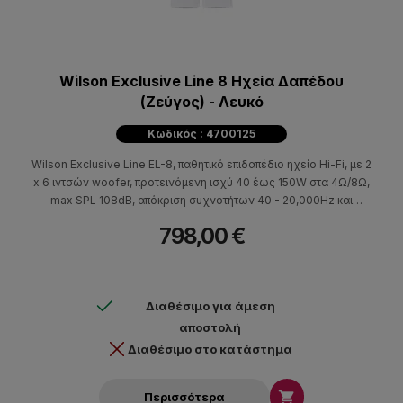
Wilson Exclusive Line 8 Ηχεία Δαπέδου
(Ζεύγος) - Λευκό
Κωδικός : 4700125
Wilson Exclusive Line EL-8, παθητικό επιδαπέδιο ηχείο Hi-Fi, με 2
x 6 ιντσών woofer, προτεινόμενη ισχύ 40 έως 150W στα 4Ω/8Ω,
max SPL 108dB, απόκριση συχνοτήτων 40 - 20,000Hz και
ευαισθησία 90dB. To EL-8 είναι ένα εξεραιτικά κομψό και
798,00 €
μοντέρνο σε σχεδιασμό ηχείο κατασκευασμένο με ιδιαίτερη
προσοχή.
Διαθέσιμο για άμεση
αποστολή
Διαθέσιμο στο κατάστημα

Περισσότερα