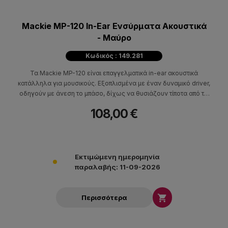
Mackie MP-120 In-Ear Ενσύρματα Ακουστικά
- Μαύρο
Κωδικός : 149.281
Τα Mackie MP-120 είναι επαγγελματικά in-ear ακουστικά
κατάλληλα για μουσικούς. Εξοπλισμένα με έναν δυναμικό driver,
οδηγούν με άνεση το μπάσο, δίχως να θυσιάζουν τίποτα από τις
υψηλές συχνότητες.
108,00 €
Εκτιμώμενη ημερομηνία
παραλαβής: 11-09-2026

Περισσότερα