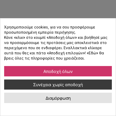
Χρησιμοποιούμε cookies, για να σου προσφέρουμε
προσωποποιημένη εμπειρία περιήγησης.
Κάνε «κλικ» στο κουμπί «Αποδοχή όλων» και βοήθησέ μας
να προσαρμόσουμε τις προτάσεις μας αποκλειστικά στο
περιεχόμενο που σε ενδιαφέρει. Εναλλακτικά κλίκαρε
αυτά που θες και πάτα «Αποδοχή επιλογών»! «
Εδώ
» θα
βρεις όλες τις πληροφορίες που χρειάζεσαι.
Αποδοχή όλων
Shure SE535-CL In-Ear Ενσύρματα
Συνέχεια χωρίς αποδοχή
Ακουστικά - Διάφανο
Διαμόρφωση
Κωδικός : 143.573
Shure SE535-CL επαγγελματικά in-ear ακουστικά τριών δρόμων,
διαφανές χρώμα, με αποσπώμενο καλώδιο.