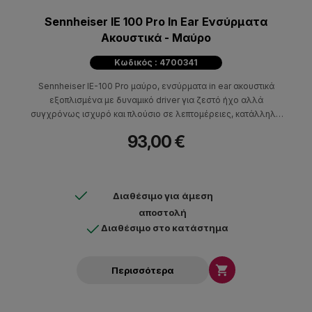
Sennheiser IE 100 Pro In Ear Ενσύρματα
Ακουστικά - Μαύρο
Κωδικός : 4700341
Sennheiser IE-100 Pro μαύρο, ενσύρματα in ear ακουστικά
εξοπλισμένα με δυναμικό driver για ζεστό ήχο αλλά
συγχρόνως ισχυρό και πλούσιο σε λεπτομέρειες, κατάλληλα
για μουσικούς.
93,00 €
Διαθέσιμο για άμεση
αποστολή
Διαθέσιμο στο κατάστημα

Περισσότερα