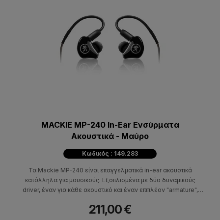
MACKIE MP-240 In-Ear Ενσύρματα
Ακουστικά - Μαύρο
Κωδικός : 149.283
Τα Mackie MP-240 είναι επαγγελματικά in-ear ακουστικά
κατάλληλα για μουσικούς. Εξοπλισμένα με δύο δυναμικούς
driver, έναν για κάθε ακουστικό και έναν επιπλέον "armature",
επιτυγχάνει κορυφαίο, μοναδικό ήχο.
211,00 €