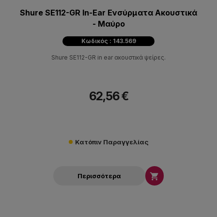
Shure SE112-GR In-Ear Ενσύρματα Ακουστικά
- Μαύρο
Κωδικός : 143.569
Shure SE112-GR in ear ακουστικά ψείρες.
62,56 €
Κατόπιν Παραγγελίας

Περισσότερα