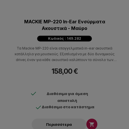
MACKIE MP-220 In-Ear Ενσύρματα
Ακουστικά - Μαύρο
Κωδικός : 149.282
Τα Mackie MP-220 είναι επαγγελματικά in-ear ακουστικά
κατάλληλα για μουσικούς. Εξοπλισμένα με δύο δυναμικούς
driver, έναν για κάθε ακουστικό καλύπτουν το σύνολο των
συχνοτήτων του ηχητικού φάσματος.
158,00 €
Διαθέσιμο για άμεση
αποστολή
Διαθέσιμο στο κατάστημα

Περισσότερα