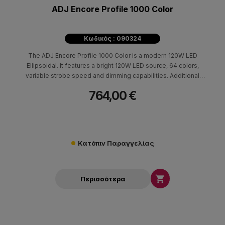
ADJ Encore Profile 1000 Color
Κωδικός : 090324
The ADJ Encore Profile 1000 Color is a modern 120W LED
Ellipsoidal. It features a bright 120W LED source, 64 colors,
variable strobe speed and dimming capabilities. Additional
features include: shutters for manual framing and 3-pin and 5-
764,00 €
pin DMX protocol. This fixture stays cool and consumes 120W of
power.
Κατόπιν Παραγγελίας

Περισσότερα