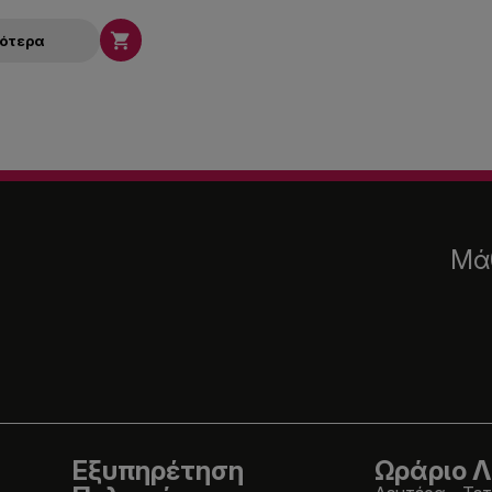

σότερα
Μάθ
Εξυπηρέτηση
Ωράριο Λ