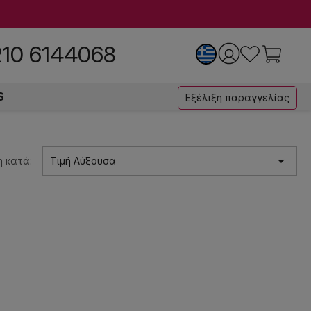
210 6144068
S
Εξέλιξη παραγγελίας

 κατά:
Τιμή Αύξουσα