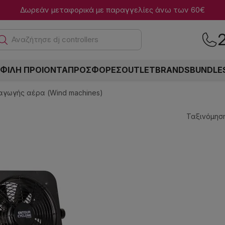
Δωρεάν μεταφορικά με παραγγελίες άνω των 60€
Αναζήτησε dj controllers
ΦΙΛΗ ΠΡΟΙΟΝΤΑ
ΠΡΟΣΦΟΡΕΣ
OUTLET
BRANDS
BUNDLE
γωγής αέρα (Wind machines)
Ταξινόμηση