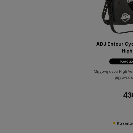
ADJ Entour Cy
High
Κωδικ
Μηχανή αέρα High Velo
μηχανές κ
43
Κατόπι