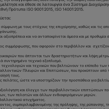
η μελέτησε και έθεσε σε λειτουργία ένα Σύστημα Διαχείρισ
ιεθνή Πρότυπα ISO 9001:2015, ISO 14001:2015.
εύεται:
ι σύμφωνη με τους στόχους της επιχείρησης, καθώς και τις α
ργάνωσης.
αι αξιοπρέπεια και να ανταποκρίνεται άμεσα και με προθυμία
εις συμμόρφωσης, που αφορούν στο περιβάλλον και σχετίζοντ
υκαιριών που άπτονται των δραστηριοτήτων και λήψη μέτρω
λά συντηρημένο τεχνικό εξοπλισμό.
 τεχνολογιών και τεχνικών που βελτιώνουν το επίπεδο των
αλλοντικών Πλευρών και Επιπτώσεων, που προκύπτουν από τι
οίησή τους.
ους πελάτες, ώστε να υποστηρίζουν την προσπάθεια για βελ
 αξιολόγηση και έλεγχο των περιβαλλοντικών επιπτώσεων πο
ων, των πελατών και άλλων ενδιαφερόμενων μερών.
ιβαλλοντικού ατυχήματος.
οντος, συμπεριλαμβανομένης της πρόληψης, της ρύπανσης, τη