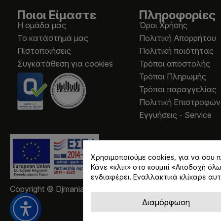
Ποιοι Είμαστε
Πληροφορίες
Η ομάδα μας
Όροι Χρήσης
Το κατάστημά μας
Πολιτική Απορρήτου
Πιστοποιήσεις
Πολιτική ποιότητας
Συγκατάθεση για cookies
Τρόποι αποστολής
Τρόποι Πληρωμής
Τρόποι παραγγελίας
Πολιτική Επιστροφών
Εγγυήσεις - Service
Χρησιμοποιούμε cookies, για να σου
Κάνε «κλικ» στο κουμπί «Αποδοχή όλ
ενδιαφέρει. Εναλλακτικά κλίκαρε αυτ
Copyright © Djmania 2026 / Οι τιμές περιλαμβάνουν ΦΠ
Διαμόρφωση