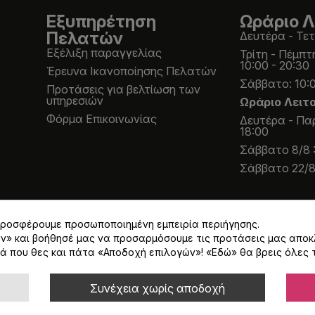
Εξυπηρέτηση
Ωράριο Λ
Πελατών
Δευτέρα - Τετ
Εξέλιξη παραγγελίας
Τρίτη - Πέμπτ
10:00 - 20:30
Έρευνα Ικανοποίησης Πελατών
Σάββατο: 10:0
Προτάσεις για βελτίωση των
υπηρεσιών
Ωράριο Λειτ
Φόρμα Επικοινωνίας
Δευτέρα - Παρ
18:00
Σάββατο 8/8 :
Σάββατο 22/8 
 προσφέρουμε προσωποποιημένη εμπειρία περιήγησης.
ων» και βοήθησέ μας να προσαρμόσουμε τις προτάσεις μας αποκ
ά που θες και πάτα «Αποδοχή επιλογών»! «
Εδώ
» θα βρεις όλες 
Α 24% εκτός και αν αναγράφεται διαφορετικά.
Συνέχεια χωρίς αποδοχή
Κατασκευή eshop