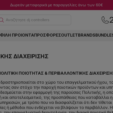
Δωρεάν μεταφορικά με παραγγελίες άνω των 60€
Αναζήτησε dj controllers
ΦΙΛΗ ΠΡΟΙΟΝΤΑ
ΠΡΟΣΦΟΡΕΣ
OUTLET
BRANDS
BUNDLE
Σ
ΚΗΣ ΔΙΑΧΕΙΡΙΣΗΣ
ΠΟΛΙΤΙΚΗ ΠΟΙΟΤΗΤΑΣ & ΠΕΡΙΒΑΛΛΟΝΤΙΚΗΣ ΔΙΑΧΕΙΡΙΣΗ
δραστηριοποιείται στο χώρο του επαγγελματικού ήχου, το
ντας σαν στόχο την παροχή ποιοτικών προϊόντων και υπη
, δεσμεύεται στην εφαρμογή της παρούσας Πολιτικής, η ο
ή και αποτελεσματικό, της προσπάθειας που καταβάλλει η
ηρεσιών, με τρόπο που να διασφαλίζεται ότι δεν τίθεται σ
ίες ή μέθοδοι που ενδέχεται να βλάψουν το περιβάλλον. Η 
ς, την επαγγελματική δεοντολογία, την διαρκή ποιοτική βε