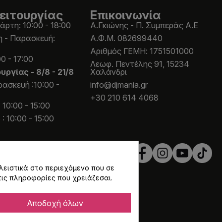
ειτουργίας
Επικοινωνία
άρτη: 10:00 - 18:00
Α.Γκιώνης - Π. Συμπεράς Α.Ε
η - Παρασκευή:
Α.Φ.Μ. 082699440
Aριθμός ΓΕΜΗ: 1751501000
0 - 17:00
Λεωφ. Πεντέλης 91, 15234
ουργίας -
8/8 - 21/8
Χαλάνδρι
ασκευή :10:00 -
info@djmania.gr
+30 210 614 4068
 10:00 - 15:00
: 10:00 - 15:00
λειστικά στο περιεχόμενο που σε
τις πληροφορίες που χρειάζεσαι.
Αποδοχή όλων