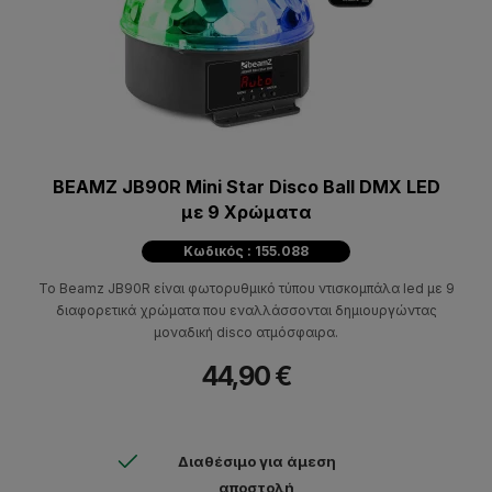
BEAMZ JB90R Mini Star Disco Ball DMX LED
με 9 Χρώματα
Κωδικός : 155.088
Το Beamz JB90R είναι φωτορυθμικό τύπου ντισκομπάλα led με 9
διαφορετικά χρώματα που εναλλάσσονται δημιουργώντας
μοναδική disco ατμόσφαιρα.
44,90 €
Διαθέσιμο για άμεση
αποστολή