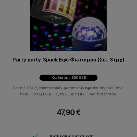
Party party-3pack Eφέ Φωτισμού (Σετ 3τμχ)
Κωδικός : 850058
Party 3-PACK, πακέτο τριών φωτιστικών εφέ που περιλαμβάνει
το ASTRO LED LIGHT, το DERBY LIGHT και ένα Strobe.
47,90 €
Διαθέσιμο για άμεση