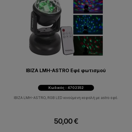
IBIZA LMH-ASTRO Εφέ φωτισμού
Κωδικός : 4702352
IBIZA LMH-ASTRO, RGB LED κινούμενη κεφαλή με astro εφέ.
50,00 €