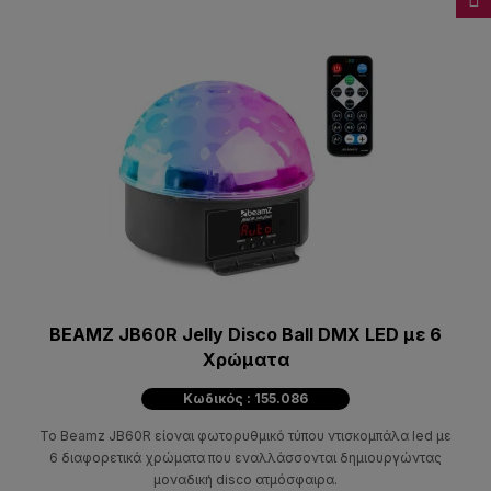
BEAMZ JB60R Jelly Disco Ball DMX LED με 6
Χρώματα
Κωδικός : 155.086
Το Beamz JB60R είοναι φωτορυθμικό τύπου ντισκομπάλα led με
6 διαφορετικά χρώματα που εναλλάσσονται δημιουργώντας
μοναδική disco ατμόσφαιρα.