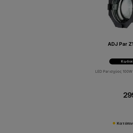
ADJ Par Z
Κωδικ
LED Par ισχύος 100
29
Κατόπι