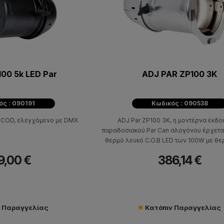
100 5k LED Par
ADJ PAR ZP100 3K
ός : 090191
Κωδικός : 090538
W COD, ελεγχόμενο με DMX
ADJ Par ZP100 3K, η μοντέρνα έκδο
παραδοσιακού Par Can αλογόνου έρχεται
θερμό λευκό C.O.B LED των 100W με θ
χρώματος 3000Κ. Προσφέρει 5 διαφο
9,00 €
386,14 €
επιλογές γωνίας δέσμης που αλλάζουν χ
και έχει χαμηλή κατανάλωση ρεύμ
ν Παραγγελίας
Κατόπιν Παραγγελίας