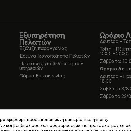
Εξυπηρέτηση
Ωράριο Λ
Πελατών
Δευτέρα - Τετ
Εξέλιξη παραγγελίας
Τρίτη - Πέμπτ
10:00 - 20:30
Έρευνα Ικανοποίησης Πελατών
Σάββατο: 10:0
Προτάσεις για βελτίωση των
υπηρεσιών
Ωράριο Λειτ
Φόρμα Επικοινωνίας
Δευτέρα - Παρ
18:00
Σάββατο 8/8 :
Σάββατο 22/8 
 προσφέρουμε προσωποποιημένη εμπειρία περιήγησης.
ων» και βοήθησέ μας να προσαρμόσουμε τις προτάσεις μας αποκ