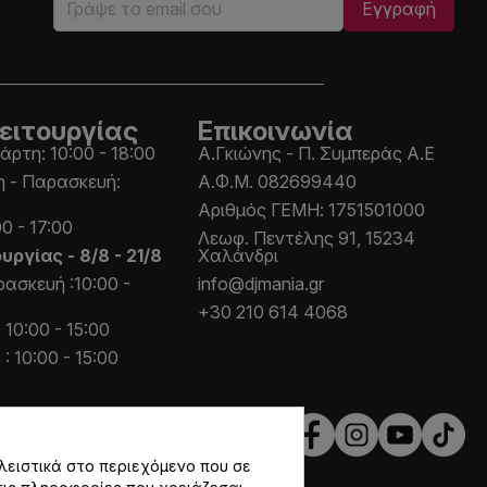
ειτουργίας
Επικοινωνία
άρτη: 10:00 - 18:00
Α.Γκιώνης - Π. Συμπεράς Α.Ε
η - Παρασκευή:
Α.Φ.Μ. 082699440
Aριθμός ΓΕΜΗ: 1751501000
0 - 17:00
Λεωφ. Πεντέλης 91, 15234
ουργίας -
8/8 - 21/8
Χαλάνδρι
ασκευή :10:00 -
info@djmania.gr
+30 210 614 4068
 10:00 - 15:00
: 10:00 - 15:00
λειστικά στο περιεχόμενο που σε