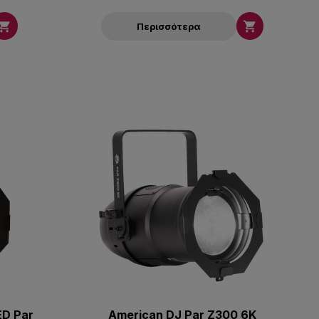


Περισσότερα
ED Par
American DJ Par Z300 6K