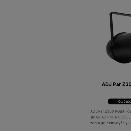
ADJ Par Z3
Κωδικό
ADJ Par Z300 RGBA, ισ
με QUAD RGBA COB LED ισχύος 300W, χειροκίνητο
zoom με 7 επιλογές γων
DMX-512, RD