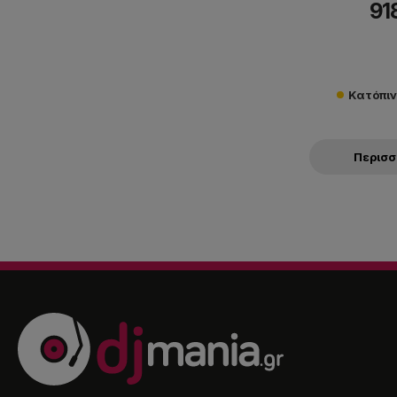
91
Κατόπι
Περισ