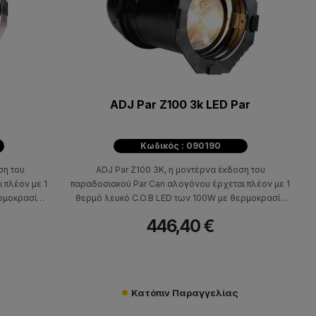
ADJ Par Z100 3k LED Par
Κωδικός : 090190
ση του
ADJ Par Z100 3K, η μοντέρνα έκδοση του
 πλέον με 1
παραδοσιακού Par Can αλογόνου έρχεται πλέον με 1
ερμοκρασία
θερμό λευκό C.O.B LED των 100W με θερμοκρασία
ρετικές
χρώματος 3000Κ. Προσφέρει 5 διαφορετικές
446,40 €
ειροκίνητα
επιλογές γωνίας δέσμης που αλλάζουν χειροκίνητα
ατος.
και έχει χαμηλή κατανάλωση ρεύματος.
Κατόπιν Παραγγελίας