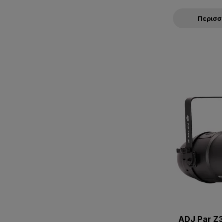
Περισ
ADJ Par Z