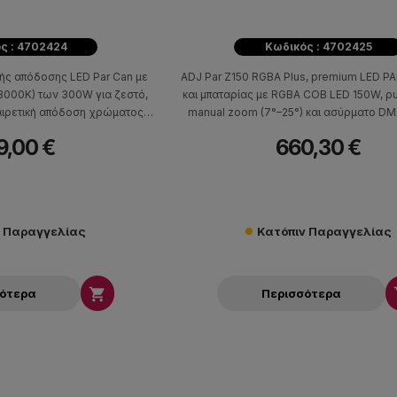
ς : 4702424
Κωδικός : 4702425
ής απόδοσης LED Par Can με
ADJ Par Z150 RGBA Plus, premium LED P
3000K) των 300W για ζεστό,
και μπαταρίας με RGBA COB LED 150W, ρ
αιρετική απόδοση χρώματος,
manual zoom (7°–25°) και ασύρματο DMX
 σύγχρονη τεχνολογία με DMX
9,00 €
660,30 €
ρματο Aria X2.
ν Παραγγελίας
Κατόπιν Παραγγελίας

σότερα
Περισσότερα