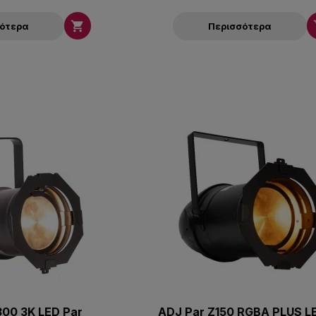

σότερα
Περισσότερα
300 3K LED Par
ADJ Par Z150 RGBA PLUS L