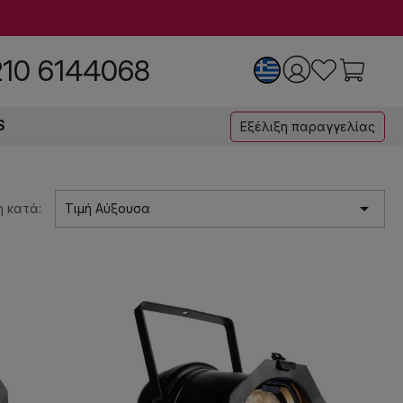
210 6144068
S
Εξέλιξη παραγγελίας

 κατά:
Τιμή Αύξουσα