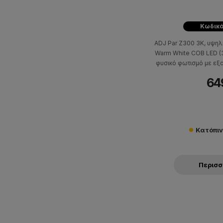
Κωδικό
ADJ Par Z300 3K, υψηλ
Warm White COB LED (
φυσικό φωτισμό με εξ
κλασική αισθητική και
64
και ασύ
Κατόπι
Περισ