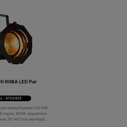
00 RGBA LED Par
ς : 4702423
χυρό επαγγελματικό LED PAR
ίας (9°–40°) και υποστηρίζει
M Net και Aria X2