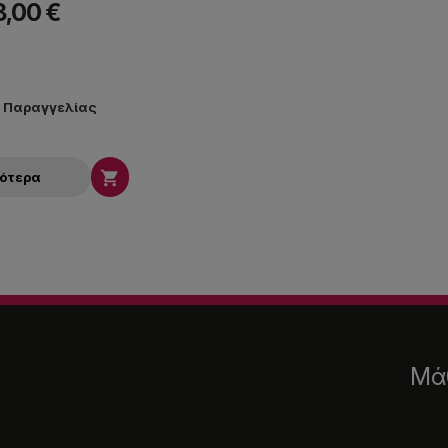
8,00 €
ν Παραγγελίας

σότερα
Μάθ