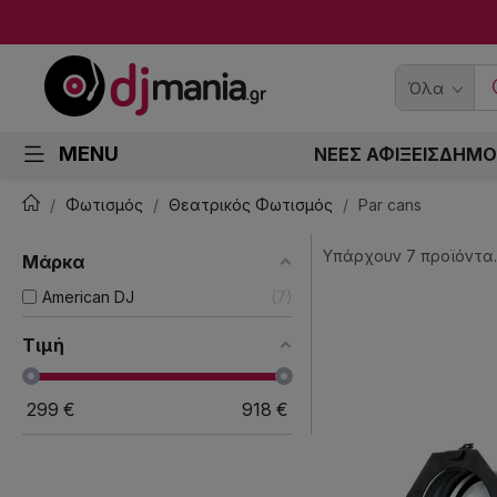
Όλα
MENU
ΝΕΕΣ ΑΦΙΞΕΙΣ
ΔΗΜΟ
Φωτισμός
Θεατρικός Φωτισμός
Par cans
Υπάρχουν 7 προϊόντα.
Μάρκα
American DJ
7
Τιμή
299
€
918
€