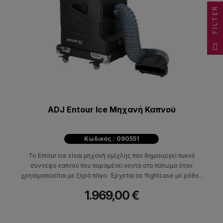
FILTER
ADJ Entour Ice Μηχανή Καπνού
Κωδικός : 090551
Το Entour Ice είναι μηχανή ομίχλης που δημιουργεί πυκνό
σύννεφο καπνού που παραμένει κοντά στο πάτωμα όταν
χρησιμοποιείται με ξηρό πάγο. Έρχεται σε flightcase με ρόδες
και διαθέτει DMX, καλάθι ξηρού πάγου και αισθητήρα χαμηλής
1.969,00 €
στάθμης νερού που απενεργοποιεί αυτόματα την αντλία. Iδανική
για σκηνές, θέατρα, νυχτερινά κέντρα, συναυλιακούς χώρους
και άλλες παραγωγές εκδηλώσεων.