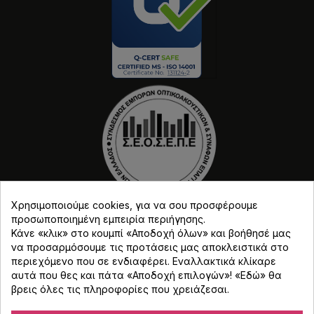
Χρησιμοποιούμε cookies, για να σου προσφέρουμε
προσωποποιημένη εμπειρία περιήγησης.
Κάνε «κλικ» στο κουμπί «Αποδοχή όλων» και βοήθησέ μας
να προσαρμόσουμε τις προτάσεις μας αποκλειστικά στο
περιεχόμενο που σε ενδιαφέρει. Εναλλακτικά κλίκαρε
αυτά που θες και πάτα «Αποδοχή επιλογών»! «
Εδώ
» θα
Copyright © Djmania 2026 / Οι τιμές περιλαμβάνουν
βρεις όλες τις πληροφορίες που χρειάζεσαι.
ΦΠΑ 24% εκτός και αν αναγράφεται διαφορετικά.