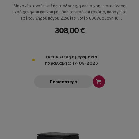
Mηχανή καπνού υψηλής απόδοσης, η οποία χρησιμοποιώντας
υγρό χαμηλού καπνού με βάση το νερό και παγάκια, παράγει το
εφέ του ξηρού πάγου. Διαθέτει μοτέρ 800W, οθόνη 16
χαρακτήρων, έλεγχος DMX και Remote Control. Χρόνος
308,00 €
προθέρμανσης 3 min και δυνατότητα χρονομετρημένης
διακοπτόμενης λειτουργίας ή συνεχούς. Η Entour Chill είναι
ιδανική για θεατρικές παραγωγές, συναυλίες καθώς και
portable εφαρμογές (mobile entertainers, events κ.λπ.).
Εκτιμώμενη ημερομηνία
παραλαβής: 17-08-2026

Περισσότερα