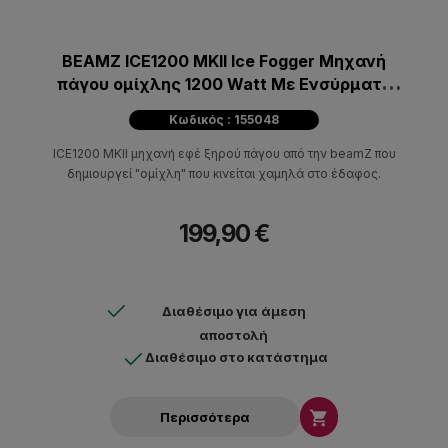
BEAMZ ICE1200 MKII Ice Fogger Μηχανή
πάγου ομίχλης 1200 Watt Με Ενσύρματο
Χειριστήριο
Κωδικός : 155048
ICE1200 MKII μηχανή εφέ ξηρού πάγου από την beamZ που
δημιουργεί "ομίχλη" που κινείται χαμηλά στο έδαφος.
199,90 €
Διαθέσιμο για άμεση
αποστολή
Διαθέσιμο στο κατάστημα

Περισσότερα