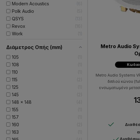
Modern Acoustics
6
Polk Audio
5
QSYS
13
Revox
16
Work
1
Metro Audio S
Διάμετρος Οπής (mm)
Ο
105
1
108
1
Κωδικό
110
1
Metro Audio Systems V
115
2
διπλού κώνου (ful
125
1
ενσωματωμένο μετασχ
6W, ευαισθησία 88dB, 
145
2
1
13kHz. Χρώμα - Λευκό.
148 x 148
4
σε σχολεία, νοσοκομε
155
1
χώρους αναμονής κ
157
1
εργασίας σας τώρα, αγ
160
2
Διαθέσ
προσφέροντας στους συ
σας, χώρους 
163
1
α
Διαθέσιμ
165
4