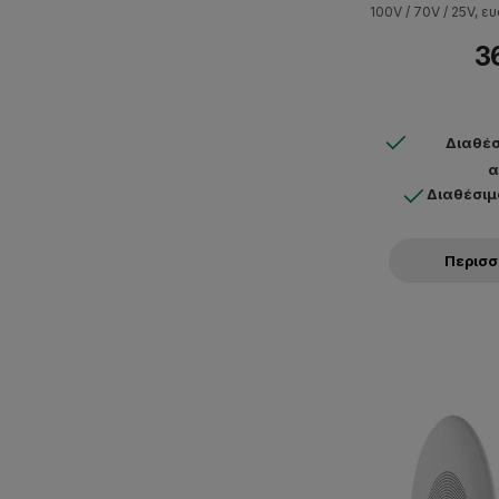
100V / 70V / 25V, ε
συχνότητας 55Hz-16kH
36
71mm και διά
Διαθέσ
α
Διαθέσιμ
Περισ