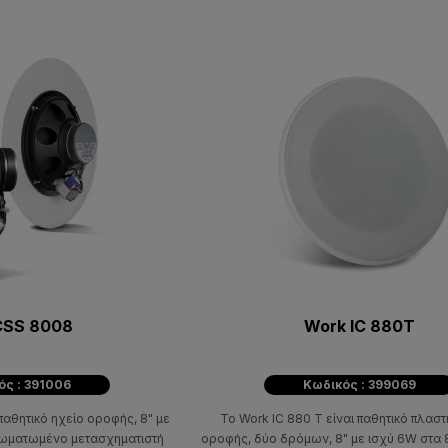
CSS 8008
Work IC 880T
ός : 391006
Κωδικός : 399069
παθητικό ηχείο οροφής, 8" με
Το Work IC 880 T είναι παθητικό πλαστ
νσωματωμένο μετασχηματιστή
οροφής, δύο δρόμων, 8" με ισχύ 6W στα 8