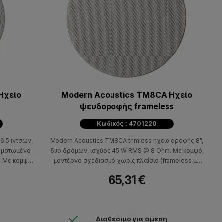
Ηχείο
Modern Acoustics TM8CA Ηχείο
ψευδοροφής frameless
Κωδικός : 4701220
6.5 ιντσών,
Modern Acoustics TM8CA trimless ηχείο οροφής 8",
σωματωμένο
δύο δρόμων, ισχύος 45 W RMS @ 8 Ohm. Με κομψό,
. Με κομψό,
μοντέρνο σχεδιασμό χωρίς πλαίσιο (frameless με
ameless με
μαγνητική σήτα), κατάλληλο για μόνιμες
65,31 €
νιμες
εγκαταστάσεις. Προσφέρει εξαιρετικό ηχητικό
αποτέλεσμα και ταιριάζει σχεδόν παντού! Ιδανικό για
επαγγελματικούς χώρους, καταστήματα λιανικής,
κέντρα αισθητικής, κομμωτήρια, γυμναστήρια,
Διαθέσιμο για άμεση
γραφεία και όπου αλλού η διακριτικότητα και υψηλή