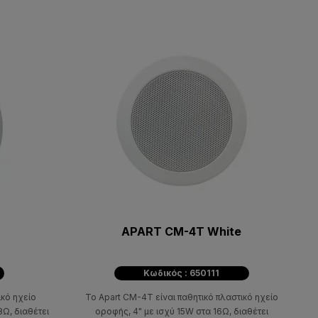
APART CM-4Τ White
Κωδικός : 650111
ικό ηχείο
Το Apart CM-4T είναι παθητικό πλαστικό ηχείο
Ω, διαθέτει
οροφής, 4" με ισχύ 15W στα 16Ω, διαθέτει