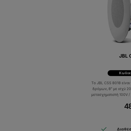
JBL 
Κωδικ
Το JBL CSS 8018 είναι
δρόμων, 8" με ισχύ 2
μετασχηματιστή 100V / 
απόκριση συχνότητα
48
τοποθέτησης 73mm κ
Διαθέσ