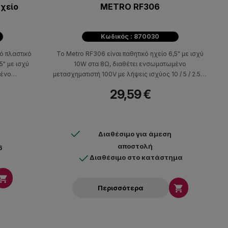
χείο
METRO RF306
Κωδικός : 870030
ό πλαστικό
Το Metro RF306 είναι παθητικό ηχείο 6,5" με ισχύ
5" με ισχύ
10W στα 8Ω, διαθέτει ενσωματωμένο
μένο
μετασχηματιστή 100V με λήψεις ισχύος 10 / 5 / 2.5W,
 / 10 / 5W,
ευαισθησία 92dB, απόκριση συχνότητας 130Hz-
29,59 €
55Hz-10kHz.
15kHz. Έχει βάθος τοποθέτησης 85mm.
ετρο οπής
Διαθέσιμο για άμεση
α
αποστολή
6
Διαθέσιμο στο κατάστημα


Περισσότερα