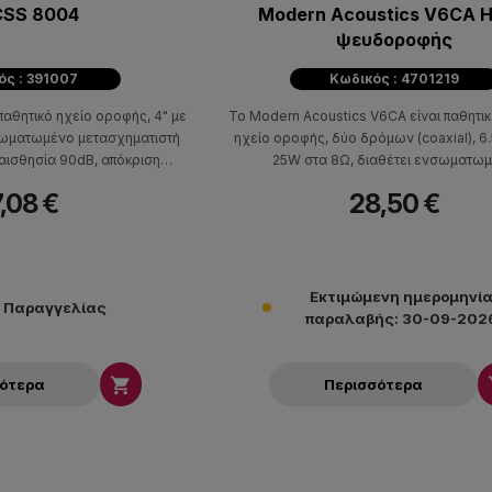
CSS 8004
Modern Acoustics V6CA Η
ψευδοροφής
ός : 391007
Κωδικός : 4701219
παθητικό ηχείο οροφής, 4" με
Το Modern Acoustics V6CA είναι παθητικ
νσωματωμένο μετασχηματιστή
ηχείο οροφής, δύο δρόμων (coaxial), 6.
υαισθησία 90dB, απόκριση
25W στα 8Ω, διαθέτει ενσωματω
z. Έχει βάθος τοποθέτησης
μετασχηματιστή 100V με λήψεις ισχύος 20
,08 €
28,50 €
μετρο οπής 125mm.
ευαισθησία 91dB, απόκριση συχνότητας 
Έχει βάθος τοποθέτησης 75mm και διάμ
180mm.
Εκτιμώμενη ημερομηνί
ν Παραγγελίας
παραλαβής: 30-09-202

σότερα
Περισσότερα