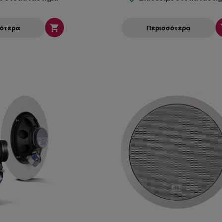

σότερα
Περισσότερα