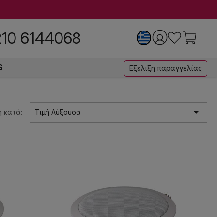
210 6144068
S
Εξέλιξη παραγγελίας

 κατά:
Τιμή Αύξουσα