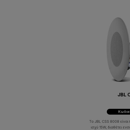
JBL 
Κωδικ
Το JBL CSS 8008 είναι 
ισχύ 15W, διαθέτει ε