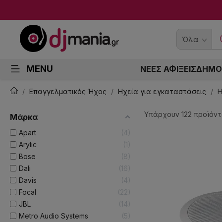
Όλα
MENU
ΝΕΕΣ ΑΦΙΞΕΙΣ
ΔΗΜΟ
Επαγγελματικός Ήχος
Ηχεία για εγκαταστάσεις
Η
Υπάρχουν 122 προϊόντ
Μάρκα
Apart
4
Arylic
1
Bose
8
Dali
16
Davis
4
Focal
22
JBL
14
Metro Audio Systems
5