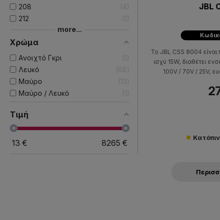
JBL 
208
4
212
1
more...
Κωδικ
Χρώμα
Το JBL CSS 8004 είναι 
Aνοιχτό Γκρι
1
ισχύ 15W, διαθέτει ε
Λευκό
68
100V / 70V / 25V, ε
Μαύρο
13
συχνότητας 85Hz-18kH
27
94mm και διά
Μαύρο / Λευκό
1
Τιμή
Κατόπι
13
€
8265
€
Περισ