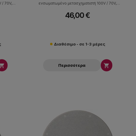
 / 70V,
ενσωματωμένο μετασχηματιστή 100V / 70V,
όκριση
ευαισθησία 88dB, max SPL 103dB, απόκριση
46,00 €
οποθέτησης
συχνότητας 90Hz-19kHz. Έχει βάθος τοποθέτησης
m.
74mm και διάμετρο οπής 108mm.
ς
Διαθέσιμο - σε 1-3 μέρες


Περισσότερα