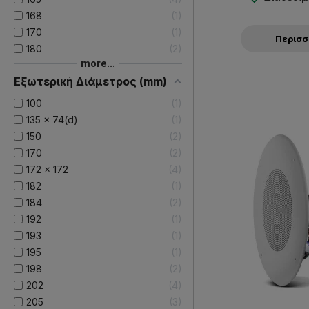
168
1
170
1
Περισ
180
2
more...
Εξωτερική Διάμετρος (mm)
100
1
135 x 74(d)
1
150
2
170
2
172 x 172
4
182
1
184
2
192
1
193
1
195
1
198
2
202
4
205
3