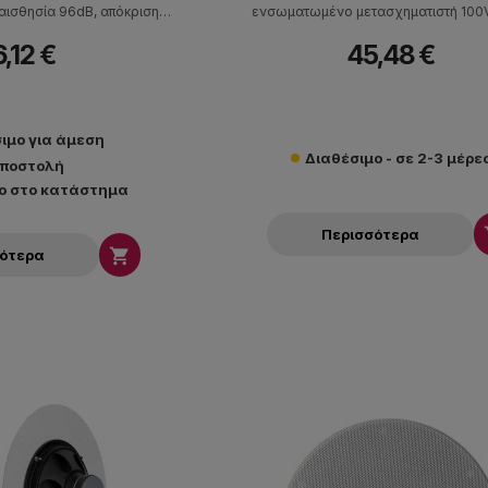
υαισθησία 96dB, απόκριση
ενσωματωμένο μετασχηματιστή 100V
z. Έχει βάθος τοποθέτησης
ευαισθησία 87dB, max SPL 95dB, απ
,12 €
45,48 €
μετρο οπής 216mm.
συχνότητας 62Hz-20kHz. Έχει βάθος τ
98mm και διάμετρο οπής 245m
ιμο για άμεση
Διαθέσιμο - σε 2-3 μέρε
ποστολή
ο στο κατάστημα
Περισσότερα

σότερα