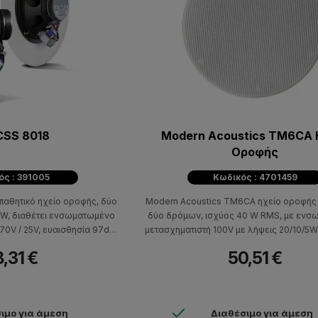
CSS 8018
Modern Acoustics TM6CA 
Οροφής
ός : 391005
Κωδικός : 4701459
 παθητικό ηχείο οροφής, δύο
Modern Acoustics TM6CA ηχείο οροφής 
0W, διαθέτει ενσωματωμένο
δύο δρόμων, ισχύος 40 W RMS, με εν
70V / 25V, ευαισθησία 97dB,
μετασχηματιστή 100V με λήψεις 20/10/5W
ς 50Hz-17kHz. Έχει βάθος
μοντέρνο σχεδιασμό χωρίς πλαίσιο (fr
,31 €
50,51 €
αι διάμετρο οπής 216mm.
μαγνητική σήτα), κατάλληλο για μό
εγκαταστάσεις.
ιμο για άμεση
Διαθέσιμο για άμεση