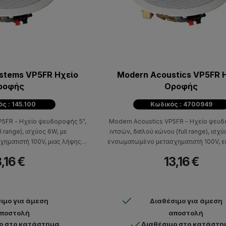
ystems VP5FR Ηχείο
Modern Acoustics VP5FR 
ροφής
Οροφής
ς : 145.100
Κωδικός : 4700949
P5FR - Ηχείο ψευδοροφής 5",
Modern Acoustics VP5FR - Ηχείο ψευ
l range), ισχύος 6W, με
ιντσών, διπλού κώνου (full range), ισχ
ηματιστή 100V, μιας λήψης
ενσωματωμένο μετασχηματιστή 100V, ε
απόκριση συχνότητας 110Hz -
88dB, απόκριση συχνότητας 110Hz - 13k
3,16 €
13,16 €
 Κατάλληλο για εγκατάσταση
Λευκό. Κατάλληλο για εγκατάσταση σε
ία, επαγγελματικά κτήρια,
νοσοκομεία, επαγγελματικά κτήρια,
.α.Αναβαθμίστε τον χώρο
αναμονής κ.α.Αναβαθμίστε τον χώρο ερ
οράζοντας αυτό το ηχείο και
τώρα, αγοράζοντας αυτό το ηχείο και π
ιμο για άμεση
Διαθέσιμο για άμεση
ναδέλφους και τους πελάτες
στους συναδέλφους και τους πελάτες σ
γεμάτους μουσική.
γεμάτους μουσικής.
ποστολή
αποστολή
ο στο κατάστημα
Διαθέσιμο στο κατάστη