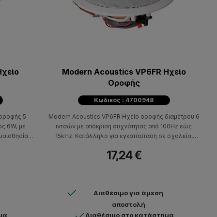
Ηχείο
Modern Acoustics VP6FR Ηχείο
Οροφής
Κωδικός : 4700948
δοροφής 5
Modern Acoustics VP6FR Ηχείο οροφής διαμέτρου 6
ύος 6W, με
ιντσών με απόκριση συχνότητας από 100Hz εώς
υαισθησία
15kHz. Κατάλληλο για εγκατάσταση σε σχολεία,
Hz. Χρώμα -
νοσοκομεία, επαγγελματικά κτήρια, χώρους
17,24 €
 σχολεία,
αναμονής κ.α. Αναβαθμίστε τον χώρο εργασίας σας
 χώρους
τώρα, αγοράζοντας αυτό το ηχείο και προσφέροντας
γασίας σας
στους συναδέλφους και τους πελάτες σας, χώρους
ροσφέροντας
γεμάτους μουσικής.
Διαθέσιμο για άμεση
ας, χώρους
αποστολή
μα
Διαθέσιμο στο κατάστημα