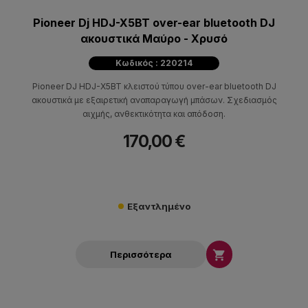
Pioneer Dj HDJ-X5BT over-ear bluetooth DJ
ακουστικά Μαύρο - Χρυσό
Κωδικός : 220214
Pioneer DJ HDJ-X5BT κλειστού τύπου over-ear bluetooth DJ
ακουστικά με εξαιρετική αναπαραγωγή μπάσων. Σχεδιασμός
αιχμής, ανθεκτικότητα και απόδοση.
170,00 €
Εξαντλημένο

Περισσότερα