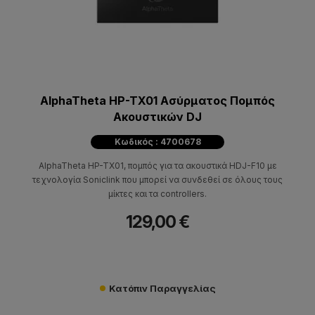
AlphaTheta HP-TX01 Ασύρματος Πομπός
Ακουστικών DJ
Κωδικός : 4700678
AlphaTheta HP-TX01, πομπός για τα ακουστικά HDJ-F10 με
τεχνολογία Soniclink που μπορεί να συνδεθεί σε όλους τους
μίκτες και τα controllers.
129,00 €
Κατόπιν Παραγγελίας