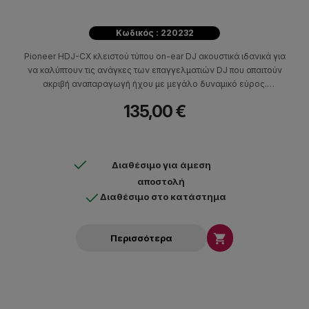
Κωδικός : 220232
Pioneer HDJ-CX κλειστού τύπου on-ear DJ ακουστικά ιδανικά για
να καλύπτουν τις ανάγκες των επαγγελματιών DJ που απαιτούν
ακριβή αναπαραγωγή ήχου με μεγάλο δυναμικό εύρος.
Κατάλληλα και για casual ακρόαση.
135,00 €
Διαθέσιμο για άμεση
αποστολή
Διαθέσιμο στο κατάστημα

Περισσότερα