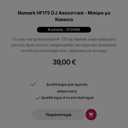
Numark HF175 DJ Ακουστικά - Μαύρο με
Κόκκινο
Κωδικός : 570990
Τα over-ear dj ακουστικά HF-175 της Numark είναι κατάλληλα
για τους dj και άλλους επαγγελματίες του ήχου που αναζητούν
τον τέλειο συνδυασμό στυλ, απόδοσης και αντοχής.
39,00 €
Διαθέσιμο για άμεση
αποστολή
Διαθέσιμο στο κατάστημα

Περισσότερα