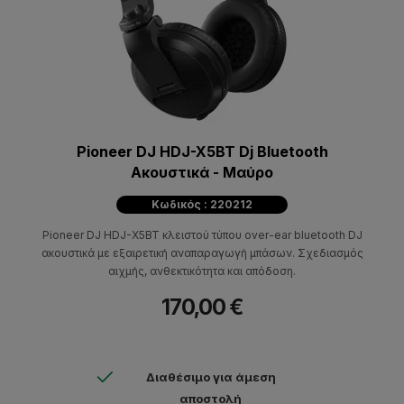
Pioneer DJ HDJ-X5BT Dj Bluetooth
Ακουστικά - Μαύρο
Κωδικός : 220212
Pioneer DJ HDJ-X5BT κλειστού τύπου over-ear bluetooth DJ
ακουστικά με εξαιρετική αναπαραγωγή μπάσων. Σχεδιασμός
αιχμής, ανθεκτικότητα και απόδοση.
170,00 €
Διαθέσιμο για άμεση
αποστολή