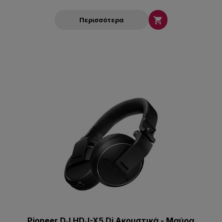

Περισσότερα
Pioneer DJ HDJ-X5 Dj Aκουστικά - Μαύρα