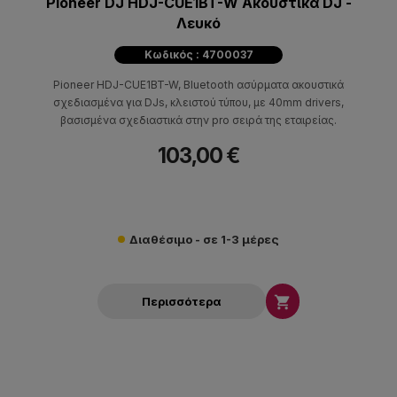
Pioneer DJ HDJ-CUE1BT-W Ακουστικά DJ -
Λευκό
Κωδικός : 4700037
Pioneer HDJ-CUE1BT-W, Bluetooth ασύρματα ακουστικά
σχεδιασμένα για DJs, κλειστού τύπου, με 40mm drivers,
βασισμένα σχεδιαστικά στην pro σειρά της εταιρείας.
103,00 €
Διαθέσιμο - σε 1-3 μέρες

Περισσότερα