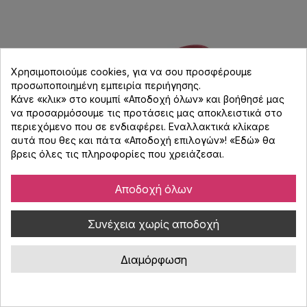
Χρησιμοποιούμε cookies, για να σου προσφέρουμε
προσωποποιημένη εμπειρία περιήγησης.
Κάνε «κλικ» στο κουμπί «Αποδοχή όλων» και βοήθησέ μας
να προσαρμόσουμε τις προτάσεις μας αποκλειστικά στο
περιεχόμενο που σε ενδιαφέρει. Εναλλακτικά κλίκαρε
αυτά που θες και πάτα «Αποδοχή επιλογών»! «
Εδώ
» θα
βρεις όλες τις πληροφορίες που χρειάζεσαι.
Αποδοχή όλων
Pioneer DJ HDJ-X5BT-R Bluetooth DJ
Συνέχεια χωρίς αποδοχή
Aκουστικά - Κόκκινο
Διαμόρφωση
Κωδικός : 4700038
Pioneer DJ HDJ-X5BT κλειστού τύπου over-ear bluetooth DJ
ακουστικά με εξαιρετική αναπαραγωγή μπάσων. Σχεδιασμός