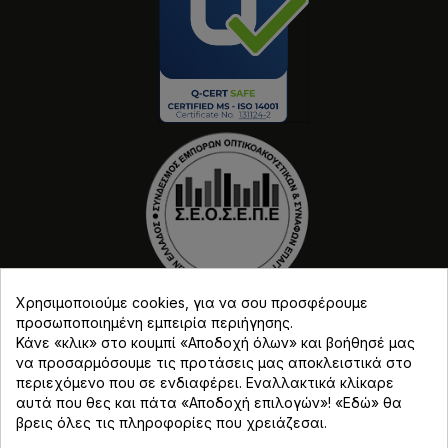
Χρησιμοποιούμε cookies, για να σου προσφέρουμε
προσωποποιημένη εμπειρία περιήγησης.
Κάνε «κλικ» στο κουμπί «Αποδοχή όλων» και βοήθησέ μας
να προσαρμόσουμε τις προτάσεις μας αποκλειστικά στο
περιεχόμενο που σε ενδιαφέρει. Εναλλακτικά κλίκαρε
αυτά που θες και πάτα «Αποδοχή επιλογών»! «
Εδώ
» θα
Copyright © Djmania 2026 / Οι τιμές περιλαμβάνουν
βρεις όλες τις πληροφορίες που χρειάζεσαι.
ΦΠΑ 24% εκτός και αν αναγράφεται διαφορετικά.