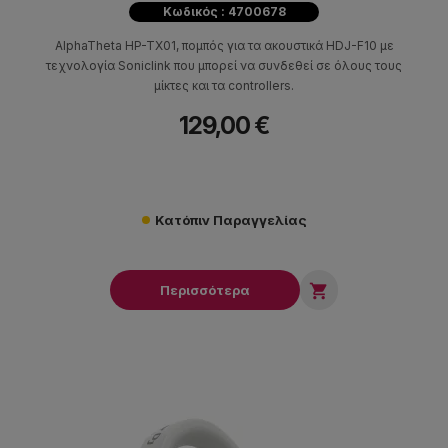
Κωδικός : 4700678
AlphaTheta HP-TX01, πομπός για τα ακουστικά HDJ-F10 με
τεχνολογία Soniclink που μπορεί να συνδεθεί σε όλους τους
μίκτες και τα controllers.
129,00 €
Κατόπιν Παραγγελίας

Περισσότερα