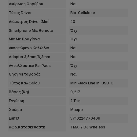
Ακύρωση Θορύβου
Ναι
Τύπος Driver
Bio-Cellulose
Διάμετρος Driver (mm)
40
Smartphone Mic Remote
Όχι
Μic Με Βραχίονα
Όχι
Αποσπώμενο Καλώδιο
Ναι
Adapter 3,5mm/6,3mm
Ναι
Ανταλλακτικά Ear Pads
Όχι
Θήκη Μεταφοράς
Ναι
Tύπος Καλωδίου
Mini-Jack Line In, USB-C
Βάρος (kg)
0,217
Εγγύηση
2 Έτη
Χρώμα
Μαύρο
Ean13
5710224770409
Κωδ.Κατασκευαστή
TMA-2 DJ Wireless