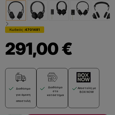
Κωδικός :
4701481
291,00 €
Διαθέσιμο
Αποστολή με
Διαθέσιμο
στο
BOX NOW
για άμεση
κατάστημα
αποστολή