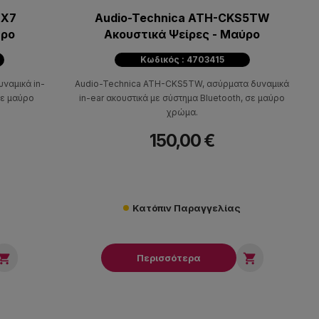
WX7
Audio-Technica ATH-CKS5TW
ύρο
Ακουστικά Ψείρες - Μαύρο
Κωδικός : 4703415
ναμικά in-
Audio-Technica ATH-CKS5TW, ασύρματα δυναμικά
σε μαύρο
in-ear ακουστικά με σύστημα Bluetooth, σε μαύρο
χρώμα.
150,00 €
Κατόπιν Παραγγελίας


Περισσότερα