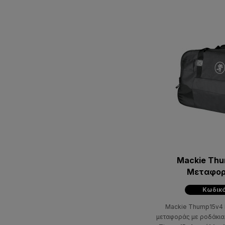
Mackie Th
Μεταφορ
Κωδικό
Mackie Thump15v4 Ro
μεταφοράς με ροδάκια,