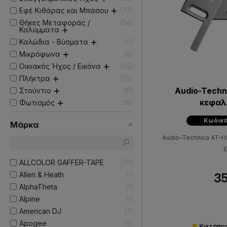
Εφέ Κιθάρας και Μπάσου
73
Θήκες Μεταφοράς /
54
Καλύμματα
Καλώδια - Βύσματα
6
Μικρόφωνα
8
Οικιακός Ήχος / Εικόνα
35
Πλήκτρα
22
Audio-Techn
Στούντιο
11
κεφαλ
Φωτισμός
19
Κωδικό
Μάρκα
Audio-Technica AT-HS
χ
ALLCOLOR GAFFER-TAPE
71
Allen & Heath
1
35
AlphaTheta
1
Alpine
1
American DJ
7
Apogee
2
Κατόπι