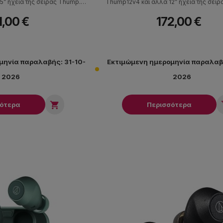
5” ηχεία της σειράς Thump.
Thump12v4 και άλλα 12” ηχεία της σει
προστασία και ευκολότερη
όπως τα Thump12A και Thump12BST. 
1,00 €
172,00 €
 mobile PA setups, πρόβες,
πρακτική προστασία και ευκολότερη μετα
 live εφαρμογές.
mobile PA setups, DJs, μουσικούς, πρόβε
εφαρμογές.
μηνία παραλαβής: 31-10-
Εκτιμώμενη ημερομηνία παραλαβή
2026
2026

σότερα
Περισσότερα