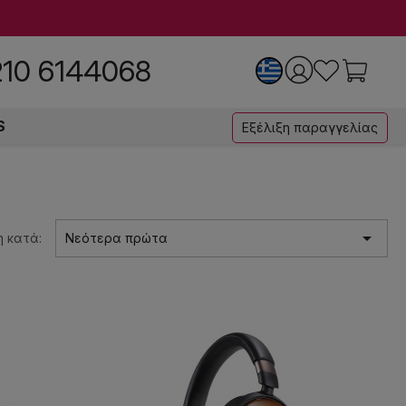
210 6144068
S
Εξέλιξη παραγγελίας

 κατά:
Νεότερα πρώτα