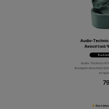
Audio-Techn
Ακουστικά Ψ
Κωδικό
Audio-Technica A
δυναμικά ακουστικά Soli
σε πρά
79
Κατόπι