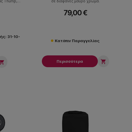
ράς Thump,
σε διαφανές μαύρο χρώμα.
Προσφέρει
79,00 €
κίνηση για
ς και live
ς: 31-10-
Κατόπιν Παραγγελίας

Περισσότερα
