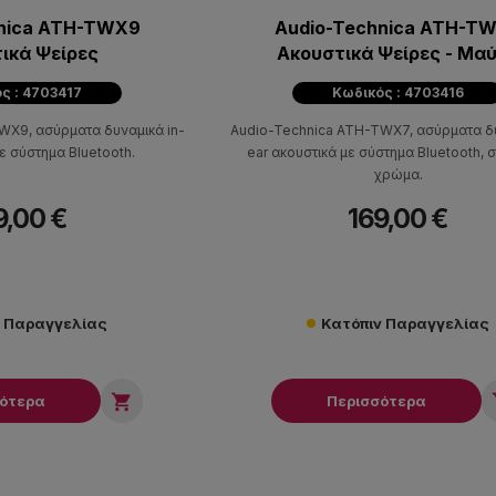
hnica ATH-TWX9
Audio-Technica ATH-T
ικά Ψείρες
Ακουστικά Ψείρες - Μα
ς : 4703417
Κωδικός : 4703416
WX9, ασύρματα δυναμικά in-
Audio-Technica ATH-TWX7, ασύρματα δυ
ε σύστημα Bluetooth.
ear ακουστικά με σύστημα Bluetooth, 
χρώμα.
9,00 €
169,00 €
ν Παραγγελίας
Κατόπιν Παραγγελίας

σότερα
Περισσότερα