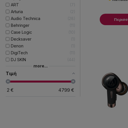
ART
7
Arturia
2
Audio Technica
28
Περισ
Behringer
11
Case Logic
10
Decksaver
1
Denon
1
DigiTech
11
DJ SKIN
44
more...
Τιμή
2
€
4799
€