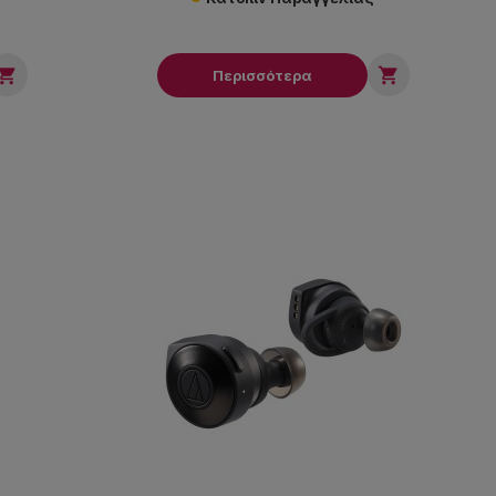


Περισσότερα