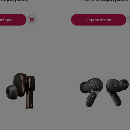

σότερα
Περισσότερα