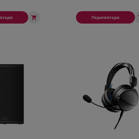

σότερα
Περισσότερα