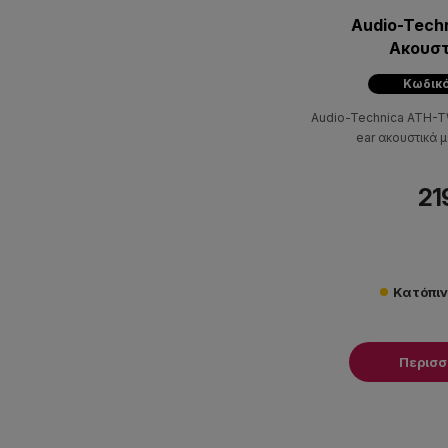
Audio-Tec
Ακουστ
Κωδικό
Audio-Technica ATH-T
ear ακουστικά μ
21
Κατόπι
Περισ