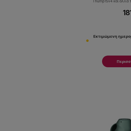
Thump15v4 και άλλα 1
Προσφέρει πρακτική 
18
μετακίνηση, ειδικά σε
events και
Εκτιμώμενη ημερο
Περισ