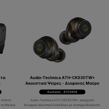
ντα
Audio-Technica ATH-CKS30TW+
ς
Ακουστικά Ψείρες - Διαφανές Μαύρο
Κωδικός : 4703408
ή τσάντα
Audio-Technica ATH-CKS30TW+, ασύρματα
 το Mackie
δυναμικά ακουστικά Solid Bass με σύστημα Bluetooth,