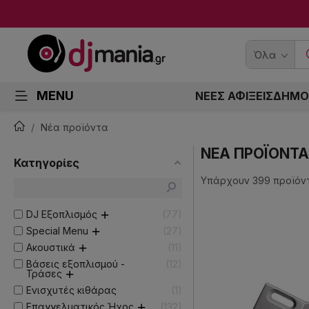
Όλα
MENU
ΝΕΕΣ ΑΦΙΞΕΙΣ
ΔΗΜΟ
Νέα προϊόντα
ΝΈΑ ΠΡΟΪΌΝΤΑ
Κατηγορίες
Υπάρχουν 399 προϊόν
DJ Εξοπλισμός
77
Special Menu
27
Ακουστικά
11
Βάσεις εξοπλισμού -
12
Τράσες
Ενισχυτές κιθάρας
1
Επαγγελματικός Ήχος
132