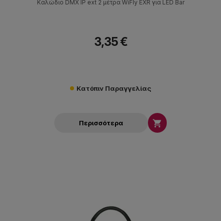
Καλώδιο DMX IP ext 2 μέτρα WiFly EXR για LED Bar
3,35 €
Κατόπιν Παραγγελίας

Περισσότερα