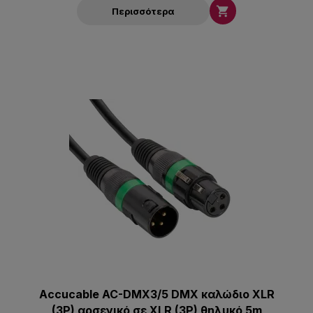

Περισσότερα
Accucable AC-DMX3/5 DMX καλώδιο XLR
(3P) αρσενικό σε XLR (3P) θηλυκό 5m