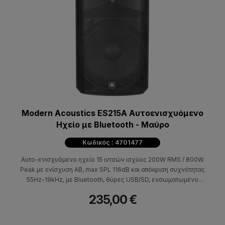
Modern Acoustics ES215A Αυτοενισχυόμενο
Ηχείο με Bluetooth - Μαύρο
Κωδικός : 4701477
Αυτο-ενισχυόμενο ηχείο 15 ιντσών ισχύος 200W RMS / 800W
Peak με ενίσχυση ΑΒ, max SPL 116dB και απόκριση συχνότητας
55Hz-19kHz, με Bluetooth, θύρες USB/SD, ενσωματωμένο
Media Player με χειριστήρια αναπαραγωγής, είσοδο AUX και
235,00 €
δυνατότητα ρύθμισης Bass/Treble.