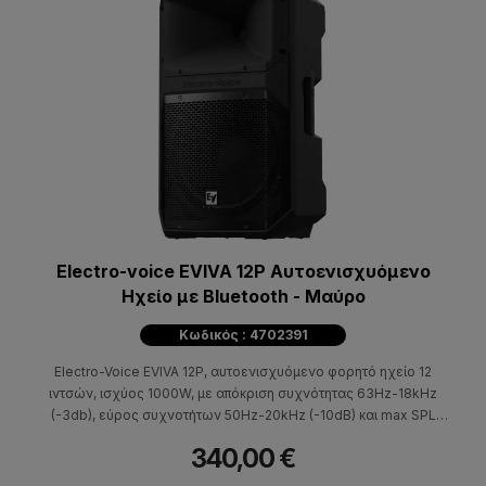
Electro-voice EVIVA 12P Αυτοενισχυόμενο
Ηχείο με Bluetooth - Μαύρο
Κωδικός : 4702391
Electro-Voice EVIVA 12P, αυτοενισχυόμενο φορητό ηχείο 12
ιντσών, ισχύος 1000W, με απόκριση συχνότητας 63Hz-18kHz
(-3db), εύρος συχνοτήτων 50Hz-20kHz (-10dB) και max SPL
125dB.
340,00 €