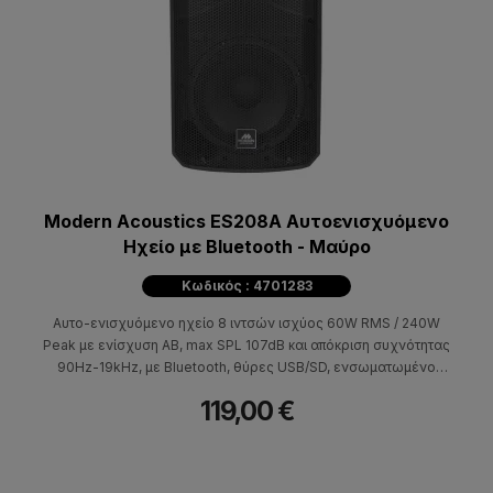
Modern Acoustics ES208A Αυτοενισχυόμενο
Ηχείο με Bluetooth - Μαύρο
Κωδικός : 4701283
Αυτο-ενισχυόμενο ηχείο 8 ιντσών ισχύος 60W RMS / 240W
Peak με ενίσχυση ΑΒ, max SPL 107dB και απόκριση συχνότητας
90Hz-19kHz, με Bluetooth, θύρες USB/SD, ενσωματωμένο
Media Player με χειριστήρια αναπαραγωγής και είσοδο AUX.
119,00 €