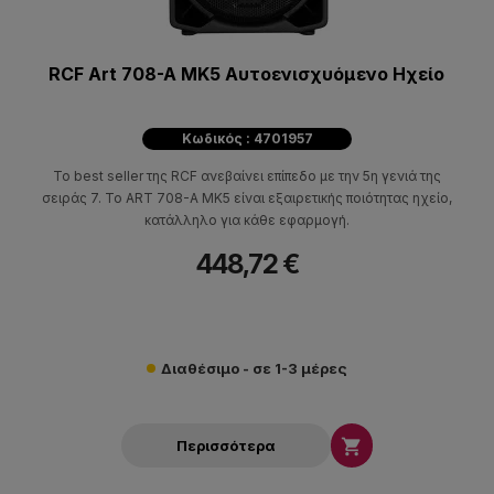
RCF Art 708-A MK5 Αυτοενισχυόμενο Ηχείο
Κωδικός : 4701957
Το best seller της RCF ανεβαίνει επίπεδο με την 5η γενιά της
σειράς 7. Το ART 708-A MK5 είναι εξαιρετικής ποιότητας ηχείο,
κατάλληλο για κάθε εφαρμογή.
448,72 €
Διαθέσιμο - σε 1-3 μέρες

Περισσότερα