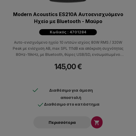
Modern Acoustics ES210A Αυτοενισχυόμενο
Ηχείο με Bluetooth - Μαύρο
Κωδικός : 4701284
Αυτο-ενισχυόμενο ηχείο 10 ιντσών ισχύος 80W RMS / 320W
Peak με ενίσχυση ΑΒ, max SPL 111dB και απόκριση συχνότητας
80Hz-19kHz, με Bluetooth, θύρες USB/SD, ενσωματωμένο
Media Player με χειριστήρια αναπαραγωγής και είσοδο AUX.
145,00 €
Διαθέσιμο για άμεση
αποστολή
Διαθέσιμο στο κατάστημα

Περισσότερα