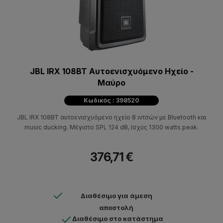
JBL IRX 108BT Αυτοενισχυόμενο Ηχείο -
Μαύρο
Κωδικός : 398520
JBL IRX 108BT αυτοενισχυόμενο ηχείο 8 ιντσών με Bluetooth και
music ducking. Μέγιστο SPL 124 dB, Ισχύς 1300 watts peak.
376,71 €
Διαθέσιμο για άμεση
αποστολή
Διαθέσιμο στο κατάστημα