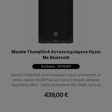
Mackie Thump12v4 Αυτοενισχυόμενο Ηχείο
Με Bluetooth
Κωδικός : 4702431
Mackie Thump12V4, αυτοενισχυόμενο ηχείο με bluetooth, 12
ιντσών, ισχύος 1400W Peak με Class D ενίσχυση, απόκριση
συχνότητας 39Hz - 20kHz και maximum SPL 129dB. Ηχείο με
επιλογή λειτουργίας για εσωτερική και εξωτερική χρήση και
439,00 €
πλήρη έλεγχο μέσα από την εφαρμογή Thump Connect 2.