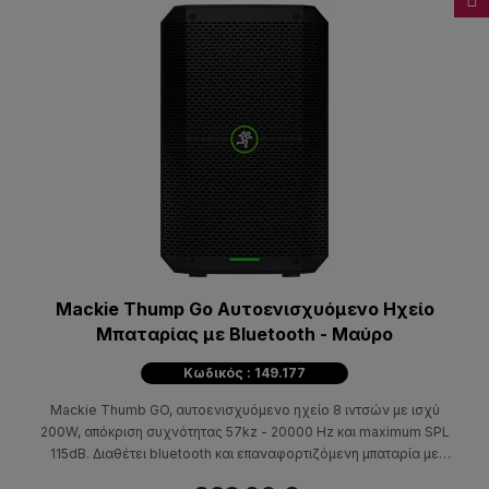
Mackie Thump Go Αυτοενισχυόμενο Ηχείο
Μπαταρίας με Bluetooth - Μαύρο
Κωδικός : 149.177
Mackie Thumb GO, αυτοενισχυόμενο ηχείο 8 ιντσών με ισχύ
200W, απόκριση συχνότητας 57kz - 20000 Hz και maximum SPL
115dB. Διαθέτει bluetooth και επαναφορτιζόμενη μπαταρία με
αυτονομία που φτάνει τις 12 ώρες.