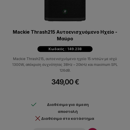
Mackie Thrash215 Αυτοενισχυόμενο Ηχείο -
Μαύρο
Κωδικός : 149.238
Mackie Thrash215, αυτοενισχυόμενο ηχείο 15 ιντσών με ισχύ
1300W, απόκριση συχνότητας 38Hz – 20kHz και maximum SPL
126dB.
349,00 €
Διαθέσιμο για άμεση
αποστολή
Διαθέσιμο στο κατάστημα