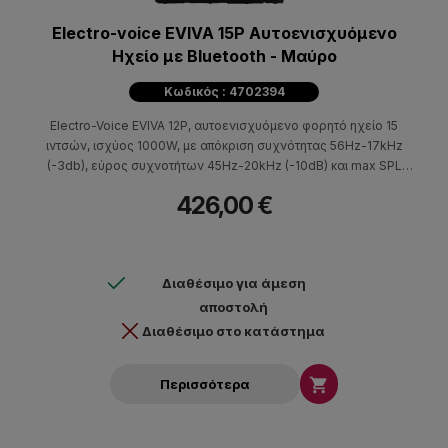
Electro-voice EVIVA 15P Αυτοενισχυόμενο
Ηχείο με Bluetooth - Μαύρο
Κωδικός : 4702394
Electro-Voice EVIVA 12P, αυτοενισχυόμενο φορητό ηχείο 15
ιντσών, ισχύος 1000W, με απόκριση συχνότητας 56Hz-17kHz
(-3db), εύρος συχνοτήτων 45Hz-20kHz (-10dB) και max SPL
126dB.
426,00 €
Διαθέσιμο για άμεση
αποστολή
Διαθέσιμο στο κατάστημα

Περισσότερα