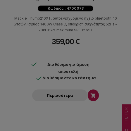
Κωδικός : 4700073
Mackie Thump210XT, αυτοενισχυόμενο ηχείο bluetooth, 10
ιντσών, ισχύος 1400W Class D, απόκριση συχνότητας 52Hz –
23kHz και maximum SPL 127dB.
359,00 €
Διαθέσιμο για άμεση
αποστολή
Διαθέσιμο στο κατάστημα

Περισσότερα
FILTER