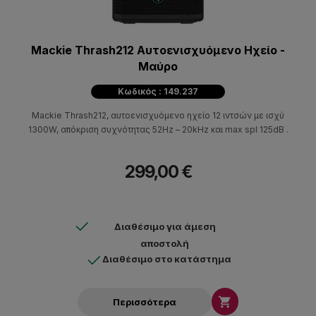
Mackie Thrash212 Αυτοενισχυόμενο Ηχείο -
Μαύρο
Κωδικός : 149.237
Mackie Thrash212, αυτοενισχυόμενο ηχείο 12 ιντσών με ισχύ
1300W, απόκριση συχνότητας 52Hz – 20kHz και max spl 125dB .
299,00 €
Διαθέσιμο για άμεση
αποστολή
Διαθέσιμο στο κατάστημα

Περισσότερα