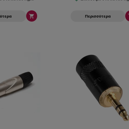

σότερα
Περισσότερα