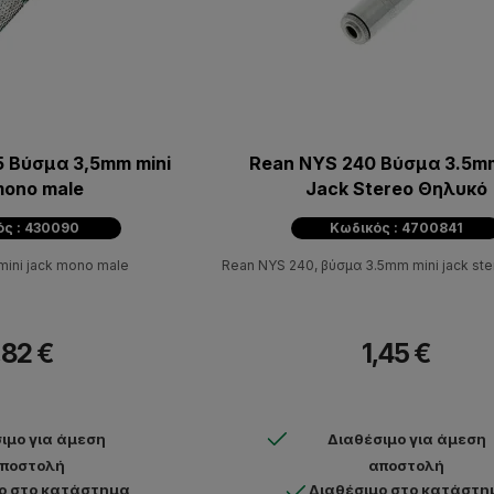
 Βύσμα 3,5mm mini
Rean NYS 240 Βύσμα 3.5mm
mono male
Jack Stereo Θηλυκό
ός : 430090
Κωδικός : 4700841
ini jack mono male
Rean NYS 240, βύσμα 3.5mm mini jack ste
,82 €
1,45 €
ιμο για άμεση
Διαθέσιμο για άμεση
ποστολή
αποστολή
ο στο κατάστημα
Διαθέσιμο στο κατάστη