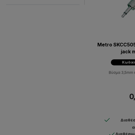
Metro SKCC505
jack 
Κωδικ
Βύσμα 3,5mm m
0
Διαθέσ
α
Διαθέσιμ