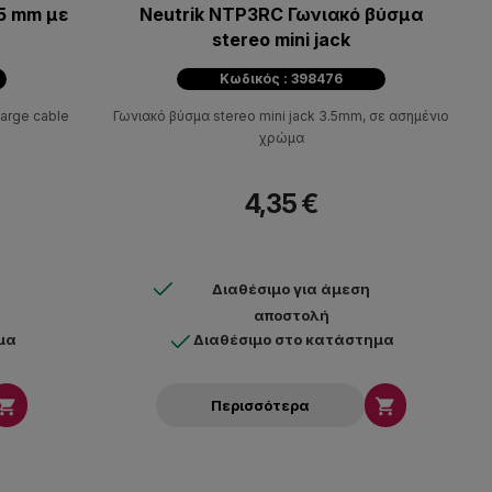
5 mm με
Neutrik NTP3RC Γωνιακό βύσμα
stereo mini jack
Κωδικός : 398476
arge cable
Γωνιακό βύσμα stereo mini jack 3.5mm, σε ασημένιο
χρώμα
4,35 €
Διαθέσιμο για άμεση
αποστολή
μα
Διαθέσιμο στο κατάστημα


Περισσότερα