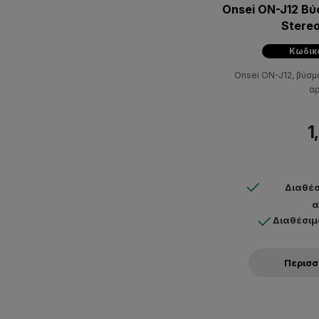
Onsei ON-J12 Βύσμα 3.5mm Mi
Κωδικ
Onsei ON-J12, βύσμα 3.5mm Mini Jack Ste
αρ
1
Διαθέσ
α
Διαθέσιμ
Περισ