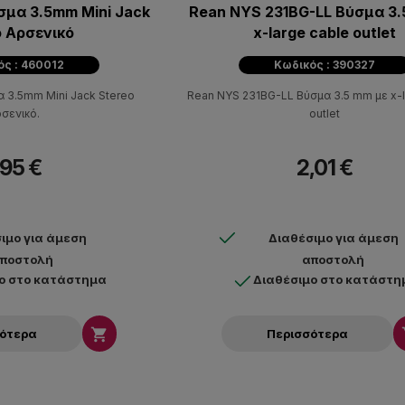
ni Jack
Rean NYS 231BG-LL Βύσμα 3.
Stereo Αρσενικό
x-large cable outlet
ός : 460012
Κωδικός : 390327
reo
Rean NYS 231BG-LL Βύσμα 3.5 mm με x-l
σενικό.
outlet
,95 €
2,01 €
ιμο για άμεση
Διαθέσιμο για άμεση
ποστολή
αποστολή
ο στο κατάστημα
Διαθέσιμο στο κατάστη

σότερα
Περισσότερα