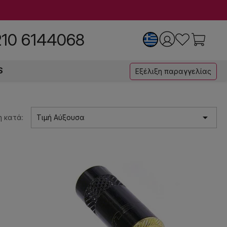
210 6144068
S
Εξέλιξη παραγγελίας

 κατά:
Τιμή Αύξουσα