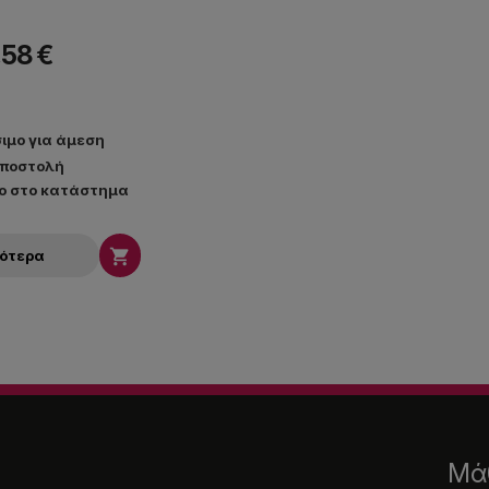
,58 €
ιμο για άμεση
ποστολή
ο στο κατάστημα

σότερα
Μάθ