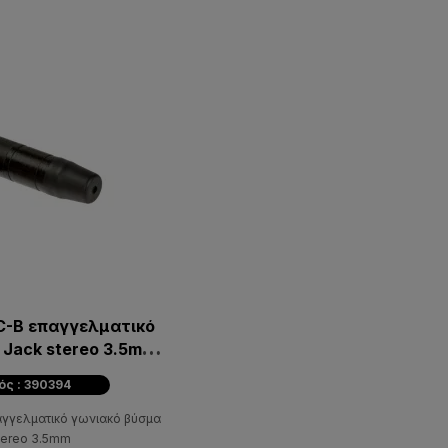
C-B επαγγελματικό
 Jack stereo 3.5mm
πίχρυσες επαφές
ός : 390394
αγγελματικό γωνιακό βύσμα
tereo 3.5mm