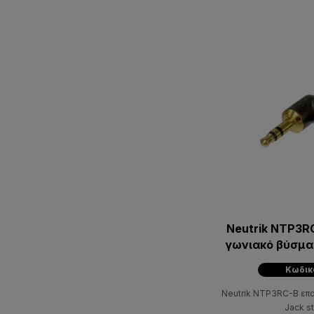
Neutrik NTP3R
γωνιακό βύσμα
μαύρο με ε
Κωδικ
Neutrik NTP3RC-B επ
Jack s