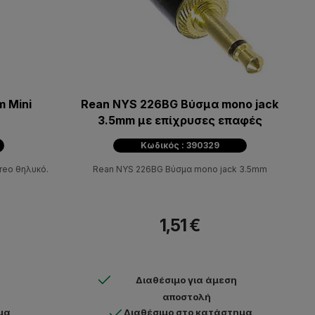
 Mini
Rean NYS 226BG Βύσμα mono jack
3.5mm με επίχρυσες επαφές
Κωδικός : 390329
reo θηλυκό.
Rean NYS 226BG Βύσμα mono jack 3.5mm
1,51 €
Διαθέσιμο για άμεση
αποστολή
μα
Διαθέσιμο στο κατάστημα