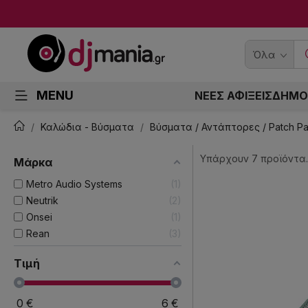
Όλα
MENU
ΝΕΕΣ ΑΦΙΞΕΙΣ
ΔΗΜΟ
Καλώδια - Βύσματα
Βύσματα / Αντάπτορες / Patch P
Υπάρχουν 7 προϊόντα.
Μάρκα
Metro Audio Systems
1
Neutrik
2
Onsei
1
Rean
3
Τιμή
0
€
6
€