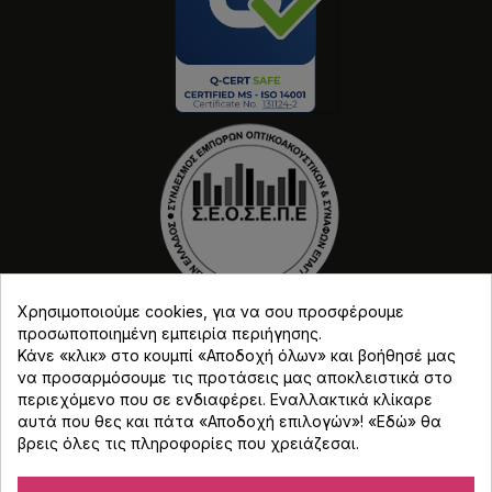
Χρησιμοποιούμε cookies, για να σου προσφέρουμε
προσωποποιημένη εμπειρία περιήγησης.
Κάνε «κλικ» στο κουμπί «Αποδοχή όλων» και βοήθησέ μας
να προσαρμόσουμε τις προτάσεις μας αποκλειστικά στο
περιεχόμενο που σε ενδιαφέρει. Εναλλακτικά κλίκαρε
αυτά που θες και πάτα «Αποδοχή επιλογών»! «
Εδώ
» θα
Copyright © Djmania 2026 / Οι τιμές περιλαμβάνουν
βρεις όλες τις πληροφορίες που χρειάζεσαι.
ΦΠΑ 24% εκτός και αν αναγράφεται διαφορετικά.