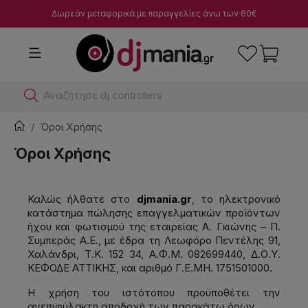
Δωρεάν μεταφορικά με παραγγελίες άνω των 60€
Α
Όροι Χρήσης
Όροι Χρήσης
Καλώς ήλθατε στο
djmania.gr
, το ηλεκτρονικό
κατάστημα πώλησης επαγγελματικών προϊόντων
ήχου και φωτισμού της εταιρείας Α. Γκιώνης – Π.
Συμπεράς Α.Ε., με έδρα τη Λεωφόρο Πεντέλης 91,
Χαλάνδρι, Τ.Κ. 152 34, Α.Φ.Μ. 082699440, Δ.Ο.Υ.
ΚΕΦΟΔΕ ΑΤΤΙΚΗΣ, και αριθμό Γ.Ε.ΜΗ. 1751501000.
Η χρήση του ιστότοπου προϋποθέτει την
ανεπιφύλακτη αποδοχή των παρακάτω όρων.