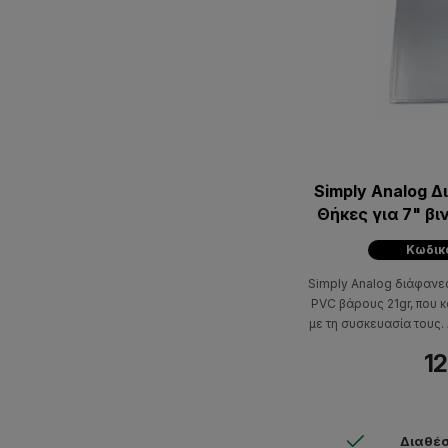
Simply Analog 
Θήκες για 7" β
(Συσκευ
Κωδικ
Simply Analog διάφανε
PVC βάρους 21gr, που κ
με τη συσκευασία τους.
τε
12
Διαθέσ