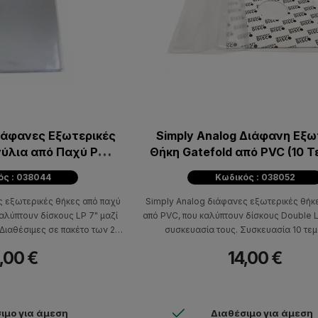
Διάφανες Εξωτερικές
Simply Analog Διάφανη Εξω
ινύλια από Παχύ PVC
Θήκη Gatefold από PVC (10 Τ
ασία 25 τμχ)
ός : 038044
Κωδικός : 038052
ς εξωτερικές θήκες από παχύ
Simply Analog διάφανες εξωτερικές θήκ
αλύπτουν δίσκους LP 7" μαζί
από PVC, που καλύπτουν δίσκους Double L
 Διαθέσιμες σε πακέτο των 25
συσκευασία τους. Συσκευασία 10 τε
μαχίων.
,00 €
14,00 €
ιμο για άμεση
Διαθέσιμο για άμεση