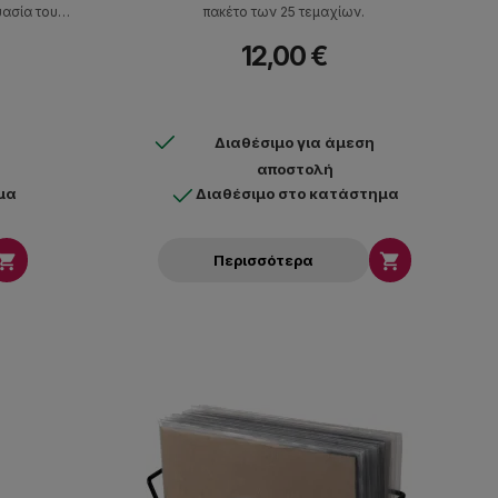
υασία τους.
πακέτο των 25 τεμαχίων.
χίων.
12,00 €
Διαθέσιμο για άμεση
αποστολή
μα
Διαθέσιμο στο κατάστημα


Περισσότερα