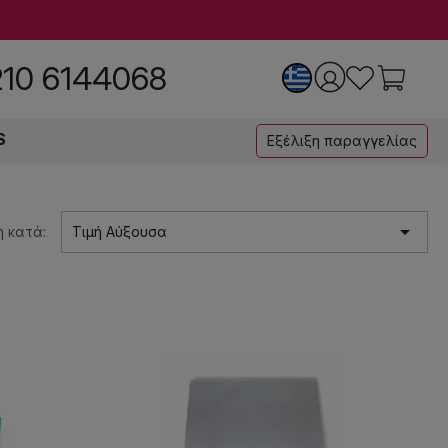
210 6144068
S
Εξέλιξη παραγγελίας

 κατά:
Τιμή Αύξουσα