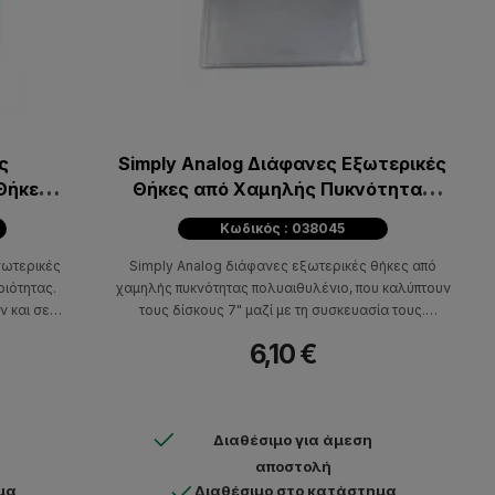
ς
Simply Analog Διάφανες Εξωτερικές
Θήκες
Θήκες από Χαμηλής Πυκνότητας
ιάφορα
Πολυαιθυλένιο για δίσκους 7"
Κωδικός : 038045
(Συσκευασία των 25 τμχ)
σωτερικές
Simply Analog διάφανες εξωτερικές θήκες από
οιότητας.
χαμηλής πυκνότητας πολυαιθυλένιο, που καλύπτουν
ν και σε
τους δίσκους 7" μαζί με τη συσκευασία τους.
Διαθέσιμες σε πακέτο των 25 τεμαχίων.
6,10 €
Διαθέσιμο για άμεση
αποστολή
μα
Διαθέσιμο στο κατάστημα