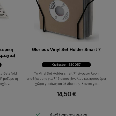
τερική
Glorious Vinyl Set Holder Smart 7
εμάχια)
Κωδικός : 830057
ες Gatefold
Το Vinyl Set Holder smart 7" είναι μια λύση
P μαζί με τη
αποθήκευσης για 7" δίσκους βινυλίου και προσφέρει
μαχίων.
χώρο για έως και 25 δίσκους. Ιδανικό για
εγκατάσταση στον τοίχο.
14,50 €
Διαθέσιμο για άμεση