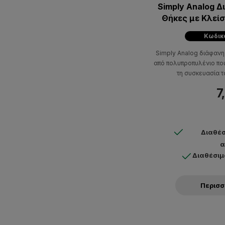
Simply Analog 
Θήκες με Κλείσ
(25 
Κωδικ
Simply Analog διάφανη 
από πολυπροπυλένιο που 
τη συσκευασία τ
7
Διαθέσ
α
Διαθέσιμ
Περισ