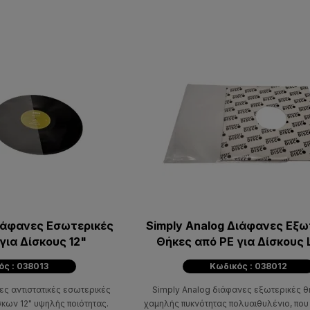
Διάφανες Εσωτερικές
Simply Analog Διάφανες Εξω
για Δίσκους 12"
Θήκες από PE για Δίσκους 
ός : 038013
Κωδικός : 038012
ες αντιστατικές εσωτερικές
Simply Analog διάφανες εξωτερικές θ
κων 12" υψηλής ποιότητας.
χαμηλής πυκνότητας πολυαιθυλένιο, που