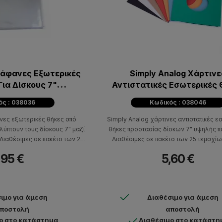
Διάφανες Εξωτερικές
Simply Analog Χάρτινε
Αντιστατικές Εσωτερικές 
ασία 25 τμχ)
Προστασίας Δίσκων 7" - Δ
ός : 038036
Κωδικός : 038046
Χρώματα
νες εξωτερικές θήκες από
Simply Analog χάρτινες αντιστατικές ε
λύπτουν τους δίσκους 7" μαζί
θήκες προστασίας δίσκων 7" υψηλής π
 Διαθέσιμες σε πακέτο των 25
Διαθέσιμες σε πακέτο των 25 τεμαχίω
μαχίων.
διάφορα χρώματα.
,95 €
5,60 €
ιμο για άμεση
Διαθέσιμο για άμεση
ποστολή
αποστολή
ο στο κατάστημα
Διαθέσιμο στο κατάστη