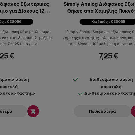
Διάφανες Εξωτερικές
Simply Analog Διάφανες Εξω
ιμο για Δίσκους 12"
Θήκες από Χαμηλής Πυκνό
τεμάχια)
Πολυαιθυλένιο για δίσκου
ός : 038056
Κωδικός : 038055
(Συσκευασία των 25 τμ
εξωτερική θήκη με κλείσιμο,
Simply Analog διάφανες εξωτερικές θ
καλύπτει δίσκους 12" μαζί με
χαμηλής πυκνότητας πολυαιθυλένιο, που
ους. Σετ 25 τεμαχίων.
τους δίσκους 10" μαζί με τη συσκευασ
Διαθέσιμες σε πακέτο των 25 τεμα
,25 €
7,25 €
ιμο για άμεση
Διαθέσιμο για άμεση
ποστολή
αποστολή
ο στο κατάστημα
Διαθέσιμο στο κατάστη

σότερα
Περισσότερα