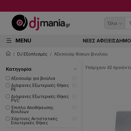
Όλα
MENU
ΝΕΕΣ ΑΦΙΞΕΙΣ
ΔΗΜΟ
DJ Εξοπλισμός
Αξεσουάρ δίσκων βινυλiου
Υπάρχουν 42 προϊόντα
Κατηγορία
Αξεσουάρ για βινύλια
2
Διάφανες Εξωτερικές Θήκες
2
PE
Διάφανες Εξωτερικές Θήκες
2
PVC
Έπιπλο Αποθήκευσης
2
Βινυλίων
Χάρτινες Αντιστατικές
3
Εσωτερικές Θήκες