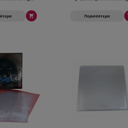

σότερα
Περισσότερα