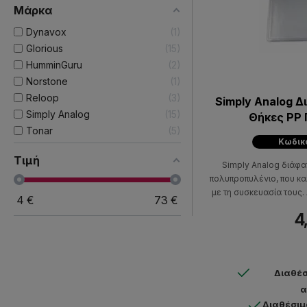
Μάρκα
Dynavox
1
Glorious
15
HumminGuru
2
Norstone
1
Reloop
3
Simply Analog 
Simply Analog
15
Θήκες PP Για Δίσκους 7"
Tonar
5
(Συσκευ
Κωδικ
Τιμή
Simply Analog διάφα
πολυπροπυλένιο, που κα
με τη συσκευασία τους.
4
€
73
€
τε
4
Διαθέσ
α
Διαθέσιμ