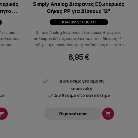
τερικές
Simply Analog Διάφανες Εξωτερικές
τητας
Θήκες PP για Δίσκους 12"
ς 10"
Κωδικός : 038011
χ)
ήκες από
Simply Analog διάφανες εξωτερικές θήκες από
 καλύπτουν
πολυπροπυλένιο, που καλύπτουν τους δίσκους 12"
ία τους.
μαζί με τη συσκευασία τους. Διαθέσιμες σε πακέτο
χίων.
των 25 τεμαχίων.
8,95 €
Διαθέσιμο για άμεση
αποστολή
μα
Διαθέσιμο στο κατάστημα


Περισσότερα