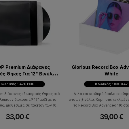
P Premium Διάφανες
Glorious Record Box Adv
ές Θήκες Για 12" Βινύλια
White
σκευασία 100 τμχ)
Κωδικός : 4701130
Κωδικός : 830047
um διάφανες εξωτερικές Θήκες από
Απλό και σταθερό έπιπλο αποθήκ
ύπτουν δίσκους LP 12" μαζί με το
ιντσών βινύλια. Χάρη στις κεκλιμέν
ς. Διαθέσιμες σε πακέτον των 100
το Record Box Advanced 110 σα
τεμαχίων.
γρήγορη και εύκολη πρόσβαση στου
33,00 €
39,00 €