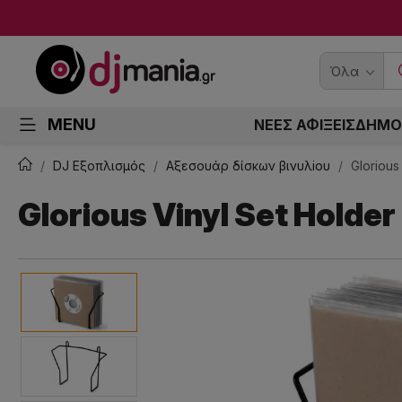
Όλα
MENU
ΝΕΕΣ ΑΦΙΞΕΙΣ
ΔΗΜΟ
DJ Εξοπλισμός
Αξεσουάρ δίσκων βινυλiου
Glorious
Glorious Vinyl Set Holder