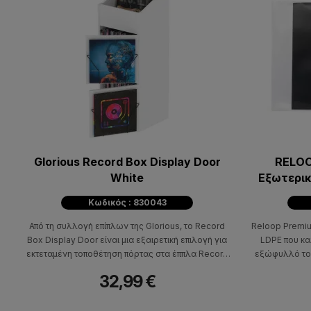
Glorious Record Box Display Door
RELOO
White
Εξωτερικ
(Συ
Κωδικός : 830043
Από τη συλλογή επίπλων της Glorious, το Record
Reloop Premi
Box Display Door είναι μια εξαιρετική επιλογή για
LDPE που καλ
εκτεταμένη τοποθέτηση πόρτας στα έππλα Record
εξώφυλλό του
Box 110/230 και Record Rack 330.
32,99 €