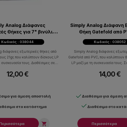
ly Analog Διάφανες
Simply Analog Διάφανη 
ές Θήκες για 7" βινύλια
Θήκη Gatefold από P
χύ PVC (Συσκευασία 25
Τεμάχια)
Κωδικός : 038044
Κωδικός : 038052
τμχ)
g διάφανες εξωτερικές θήκες από
Simply Analog διάφανες εξωτε
υς 21gr, που καλύπτουν δίσκους LP
Gatefold από PVC, που καλύπτουν 
τη συσκευασία τους. Διαθέσιμες σε
LP μαζί με τη συσκευασία τους. 
ακέτο των 25 τεμαχίων.
τεμαχίων.
12,00 €
14,00 €
έσιμο για άμεση αποστολή
Διαθέσιμο για άμεση 
αθέσιμο στο κατάστημα
Διαθέσιμο στο κατ

Περισσότερα
Περισσότερα