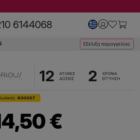
210 6144068
S
Εξέλιξη παραγγελίας
12
2
ΑΤΟΚΕΣ
ΧΡΟΝΙΑ
ΔΟΣΕΙΣ
ΕΓΓΥΗΣΗ
Κωδικός :
830057
14,50 €