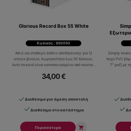
Glorious Record Box 55 White
Simp
Εξωτερικ
από Πα
Κωδικός : 830050
Απλό και σταθερό έπιπλο αποθήκευσης για 12
Simply Analo
ιντσών βινύλια. Χωρητικότητα έως 55 δίσκους.
παχύ PVC βάρο
Αυτό τα κουτί είναι κατασκευασμένο από ποιοτικό
7" μαζί με 
ξύλο MDF, διαθέσιμο σε μαύρο ή άσπρο χρώμα.
π
34,00 €
Διαθέσιμο για άμεση αποστολή
Διαθ
Διαθέσιμο στο κατάστημα
Δι

Περισσότερα