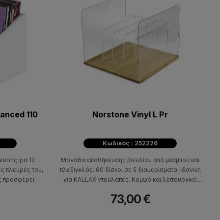
anced 110
Norstone Vinyl L Pr
Κωδικός : 252226
ευσης για 12
Μονάδα αποθήκευσης βινυλίου από μπαμπού και
ες πλευρές του,
πλεξιγκλάς. 60 δίσκοι σε 5 διαμερίσματα. Ιδανική
ς προσφέρει
για KALLAX ντουλάπες. Κομψό και λειτουργικό
ς δίσκους σας.
design.
73,00 €