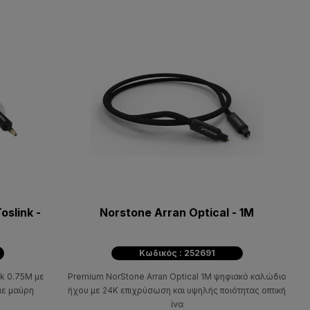
oslink -
Norstone Arran Optical - 1M
Κωδικός : 252691
ck 0.75M με
Premium NorStone Arran Optical 1M ψηφιακό καλώδιο
με μαύρη
ήχου με 24K επιχρύσωση και υψηλής ποιότητας οπτική
ίνα