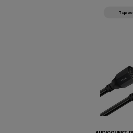
Περισ
AUDIOQUEST P