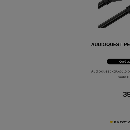
AUDIOQUEST PE
Κωδικ
Audioquest καλώδιο ο
male 0
39
Κατόπι