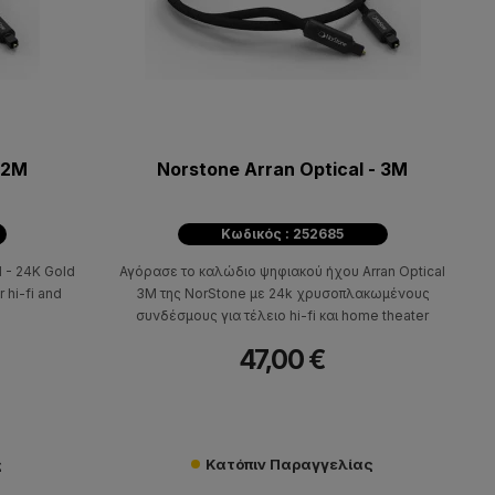
 2M
Norstone Arran Optical - 3M
Κωδικός : 252685
 - 24K Gold
Αγόρασε το καλώδιο ψηφιακού ήχου Arran Optical
r hi-fi and
3M της NorStone με 24k χρυσοπλακωμένους
συνδέσμους για τέλειο hi-fi και home theater
47,00 €
ς
Κατόπιν Παραγγελίας