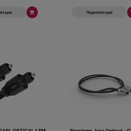

σότερα
Περισσότερα
EARL OPTICAL 1.5M
Norstone Jura Optical - 