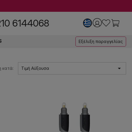
210 6144068
S
Εξέλιξη παραγγελίας

 κατά:
Τιμή Αύξουσα