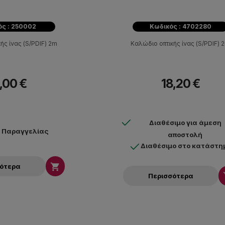
ός : 250002
Κωδικός : 4702280
ής ίνας (S/PDIF) 2m
Καλώδιο οπτικής ίνας (S/PDIF) 
,00 €
18,20 €
Διαθέσιμο για άμεση
ν Παραγγελίας
αποστολή
Διαθέσιμο στο κατάστη

σότερα
Περισσότερα