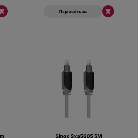


Περισσότερα
2m
Sinox Sxa5605 5M