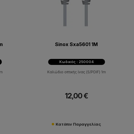
1m
Sinox Sxa5601 1M
Κωδικός : 250004
1m
Καλώδιο οπτικής ίνας (S/PDIF) 1m
12,00 €
Κατόπιν Παραγγελίας