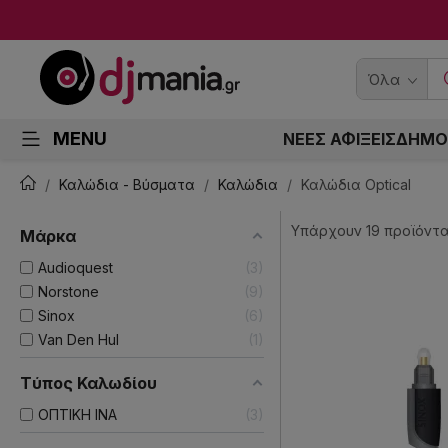
Όλα
MENU
ΝΕΕΣ ΑΦΙΞΕΙΣ
ΔΗΜΟ
Καλώδια - Βύσματα
Καλώδια
Καλώδια Optical
Υπάρχουν 19 προϊόντα
Μάρκα
Audioquest
3
Norstone
9
Sinox
6
Van Den Hul
1
Tύπος Καλωδίου
ΟΠΤΙΚΗ ΙΝΑ
3