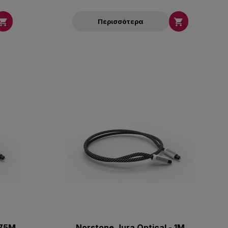


Περισσότερα
075M
Norstone Jura Optical - 1M