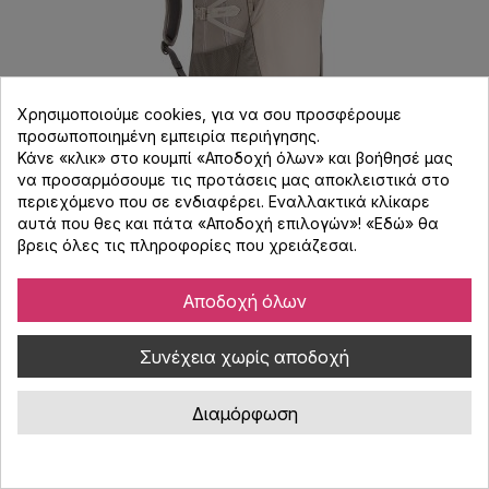
Χρησιμοποιούμε cookies, για να σου προσφέρουμε
προσωποποιημένη εμπειρία περιήγησης.
Κάνε «κλικ» στο κουμπί «Αποδοχή όλων» και βοήθησέ μας
να προσαρμόσουμε τις προτάσεις μας αποκλειστικά στο
THULE EnRoute Backpack Σακίδιο Πλάτης
περιεχόμενο που σε ενδιαφέρει. Εναλλακτικά κλίκαρε
23L Pelican Vetiver Μπεζ/Γκρι
αυτά που θες και πάτα «Αποδοχή επιλογών»! «
Εδώ
» θα
βρεις όλες τις πληροφορίες που χρειάζεσαι.
Κωδικός : 2514068
THULE EnRoute 23L backpack για laptop 15,6 και tablet 10,5. Με
Αποδοχή όλων
ευρύ άνοιγμα, πολλές θήκες και αποθηκευτικούς χώρους για
έγγραφα και ρούχα.
Συνέχεια χωρίς αποδοχή
99,00 €
Διαμόρφωση
Κατόπιν Παραγγελίας