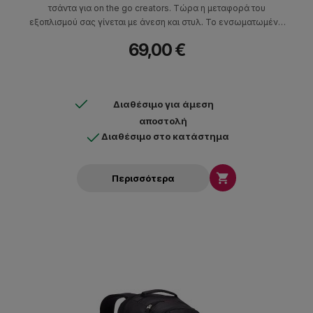
τσάντα για on the go creators. Tώρα η μεταφορά του
εξοπλισμού σας γίνεται με άνεση και στυλ. To ενσωματωμένο
καλώδιο USB διευκολύνει τη φόρτιση των συσκευών σας από
69,00 €
εφεδρική μπαταρία. Χωράει συσκευές έως και 12” σε μέγεθος.
Διαθέσιμο για άμεση
αποστολή
Διαθέσιμο στο κατάστημα

Περισσότερα