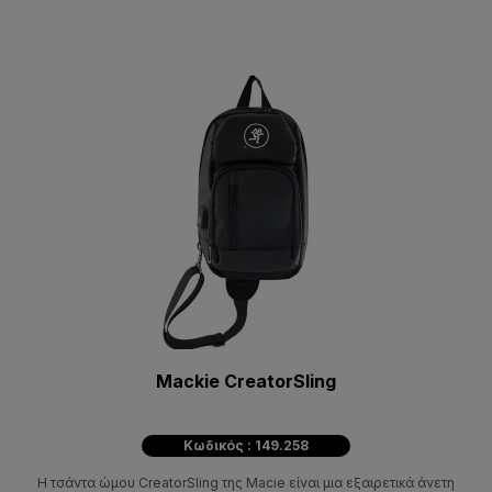
Mackie CreatorSling
Κωδικός : 149.258
Η τσάντα ώμου CreatorSling της Macie είναι μια εξαιρετικά άνετη