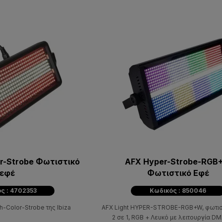
or-Strobe Φωτιστικό
AFX Hyper-Strobe-RGB
εφέ
Φωτιστικό Εφέ
ς : 4702353
Κωδικός : 850046
h-Color-Strobe της Ibiza
AFX Light HYPER-STROBE-RGB+W, φωτιστ
2 σε 1, RGB + Λευκό με λειτουργία DM