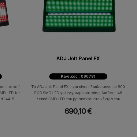
ADJ Jolt Panel FX
Κωδικός : 090781
se strobe /
Το ADJ Jolt Panel FX είναι είναι εξοπλισμένο με 800
SMD LED for
RGB SMD LED για έγχρωμο strobing. Διαθέτει 48
nd 144 .5W
λευκά SMD LED που βρίσκονται στο κέντρο του
fixture to
φωτιστικού για να δημιουργήσουν την παραδοσιακή
690,10 €
obe.
εμφάνιση ενός strobe. To Jolt Panel FX είναι ειδικά
σχεδιασμένo για μεγάλες σκηνές, νυχτερινά κέντρα,
live και περιοδείες. Το Jolt Panel FX προσφέρει στους
χρήστες έναν εύκολο τρόπο πλοήγησης στις
ενσωματωμένες λειτουργίες από μια οθόνη LCD με