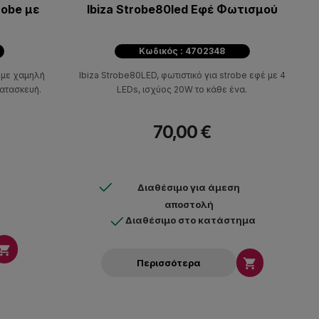
obe με
Ibiza Strobe80led Εφέ Φωτισμού
Κωδικός : 4702348
 με χαμηλή
Ibiza Strobe80LED, φωτιστικό για strobe εφέ με 4
κατασκευή.
LEDs, ισχύος 20W το κάθε ένα.
70,00 €
Διαθέσιμο για άμεση
αποστολή
Διαθέσιμο στο κατάστημα


Περισσότερα