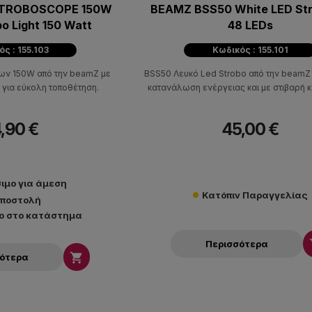
STROBOSCOPE 150W
BEAMZ BSS50 White LED Str
o Light 150 Watt
48 LEDs
ς : 155.103
Κωδικός : 155.101
ων 150W από την beamZ με
BSS50 Λευκό Led Strobo από την beamZ
 για εύκολη τοποθέτηση.
κατανάλωση ενέργειας και με στιβαρή 
,90 €
45,00 €
ιμο για άμεση
Κατόπιν Παραγγελίας
ποστολή
ο στο κατάστημα
Περισσότερα

σότερα