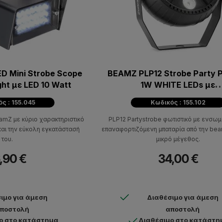
 Mini Strobe Scope
BEAMZ PLP12 Strobe Party 
ght με LED 10 Watt
1W WHITE LEDs με
Επαναφορτιζόμενη μπαταρ
ς : 155.045
Κωδικός : 155.102
Τηλεχειριστήριο
eamZ με κύριο χαρακτηριστικό
PLP12 Partystrobe φωτιστικό με ενσω
και την εύκολη εγκατάστασή
επαναφορτιζόμενη μπαταρία από την be
του.
μικρό μέγεθος.
,90 €
34,00 €
ιμο για άμεση
Διαθέσιμο για άμεση
ποστολή
αποστολή
ο στο κατάστημα
Διαθέσιμο στο κατάστη