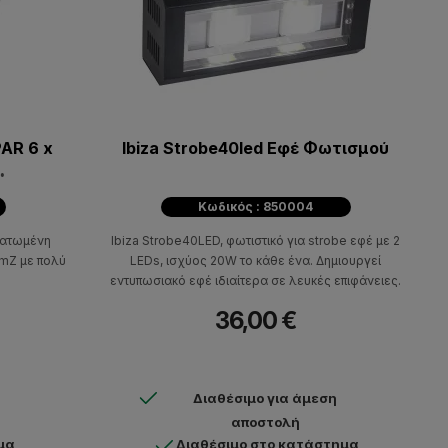
PAR 6 x
Ibiza Strobe40led Εφέ Φωτισμού
ία και
Κωδικός : 850004
ματωμένη
Ibiza Strobe40LED, φωτιστικό για strobe εφέ με 2
amZ με πολύ
LEDs, ισχύος 20W το κάθε ένα. Δημιουργεί
εντυπωσιακό εφέ ιδιαίτερα σε λευκές επιφάνειες.
36,00 €
Διαθέσιμο για άμεση
αποστολή
μα
Διαθέσιμο στο κατάστημα