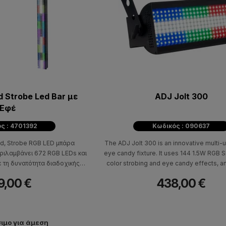
 Strobe Led Bar με
ADJ Jolt 300
Εφέ
ς : 4701392
Κωδικός : 090637
ed, Strobe RGB LED μπάρα
The ADJ Jolt 300 is an innovative multi-u
ριλαμβάνει 672 RGB LEDs και
eye candy fixture. It uses 144 1.5W RGB 
ε τη δυνατότητα διαδοχικής
color strobing and eye candy effects, a
 άλλα Thunderled.
white SMD LED located in the center of 
9,00 €
438,00 €
create the traditional look of a str
ιμο για άμεση