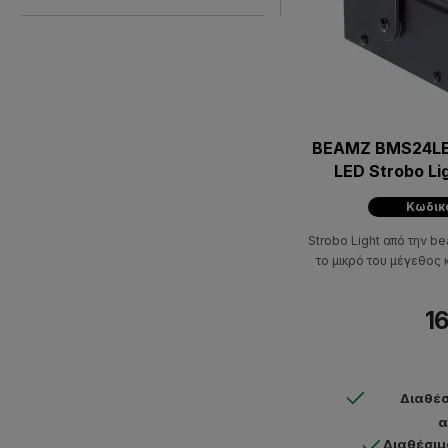
BEAMZ BMS24LED
LED Strobo Li
Κωδικό
Strobo Light από την b
το μικρό του μέγεθος 
16
Διαθέσ
α
Διαθέσιμ