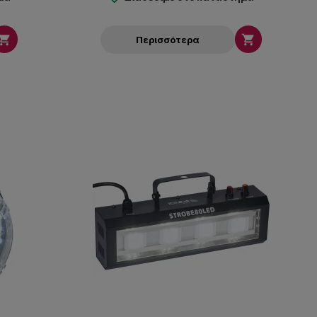


Περισσότερα