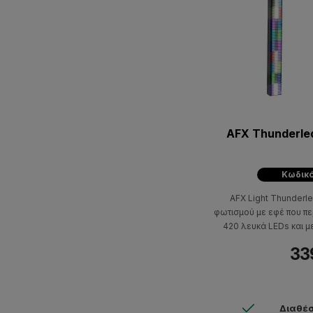
AFX Thunderled
Κωδικό
AFX Light Thunderl
φωτισμού με εφέ που πε
420 λευκά LEDs και μ
σύνδεσης με
33
Διαθέσ