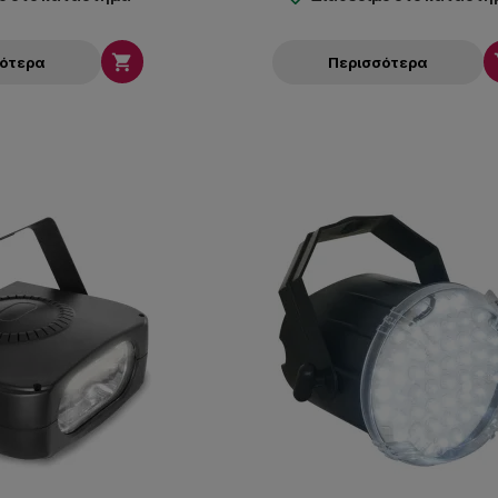

σότερα
Περισσότερα