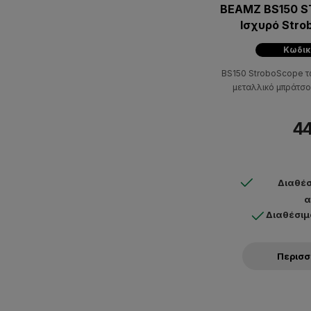
BEAMZ BS150 
Ισχυρό Strob
Κωδικό
BS150 StroboScope τ
μεταλλικό μπράτσο
44
Διαθέσ
α
Διαθέσιμ
Περισ