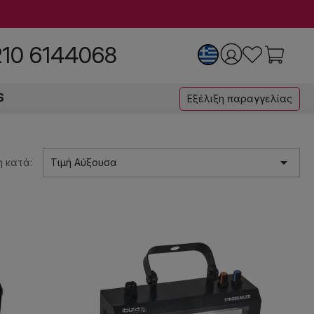
210 6144068
S
Εξέλιξη παραγγελίας

 κατά:
Τιμή Αύξουσα