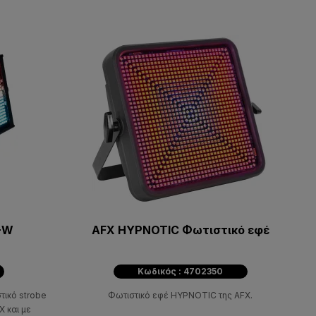
+W
AFX HYPNOTIC Φωτιστικό εφέ
Κωδικός : 4702350
ικό strobe
Φωτιστικό εφέ HYPNOTIC της AFX.
X και με