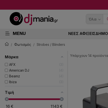
Όλα
MENU
ΝΕΕΣ ΑΦΙΞΕΙΣ
ΔΗΜΟ
Φωτισμός
Strobes / Blinders
Υπάρχουν 14 προϊόντα
Μάρκα
AFX
3
American DJ
4
Beamz
4
Ibiza
3
Τιμή
16
€
1143
€