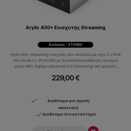
Arylic A50+ Ενισχυτής Streaming
Κωδικός : 270960
Arylic A50+ Streaming ενισχυτής δύο καναλιών με ισχύ, 2 x 50W
στα 4Ω και 2 x 30 στα 8Ω με δυνατότητα μετάδοσης του ήχου
μέσω WiFi, Airplay ή Bluetooth 5.0 (streaming) από φορητές
συσκευές ή tablet. Ο έλεγχος του ενισχυτή γίνεται με την
229,00 €
δωρεάν εφαρμογή 4Stream διαθέσιμη για iOS & Android.
Διαθέσιμο για άμεση
αποστολή
Διαθέσιμο στο κατάστημα