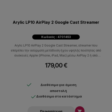
Arylic LP10 AirPlay 2 Google Cast Streamer
Κωδικός : 4701453
Arylic LP10 AirPlay 2 Google Cast Streamer, streamer που
επιτρέπει την ασύρματη μετάδοση ήχου υψηλής ποιότητας από
συσκευές Apple (iPhone, iPad, Mac) μέσω AirPlay 2 ή από
Android/Chrome συσκευές μέσω Google Cast. Ιδανικό για
179,00 €
σύνδεση με υπάρχοντα ηχοσυστήματα ή ενισχυτές, υποστηρίζει
multiroom αναπαραγωγή, συγχρονίζοντας έτσι πολλαπλές
συσκευές σε διαφορετικά δωμάτια.
Διαθέσιμο για άμεση
αποστολή
Διαθέσιμο στο κατάστημα

Περισσότερα