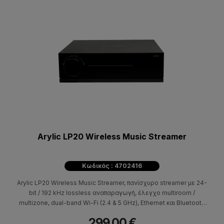
Arylic LP20 Wireless Music Streamer
Κωδικός : 4702416
Arylic LP20 Wireless Music Streamer, πανίσχυρο streamer με 24-
bit / 192 kHz lossless αναπαραγωγή, έλεγχο multiroom /
multizone, dual-band Wi-Fi (2.4 & 5 GHz), Ethernet και Bluetooth
5.4 (TX & RX) που υποστηρίζει AirPlay 2, Google Cast, Spotify
299,00 €
Connect, TIDAL Connect και Roon Ready.