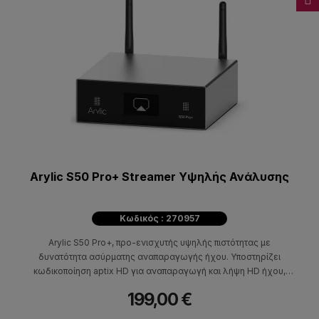
Arylic S50 Pro+ Streamer Υψηλής Ανάλυσης
Κωδικός : 270957
Arylic S50 Pro+, προ-ενισχυτής υψηλής πιστότητας με
δυνατότητα ασύρματης αναπαραγωγής ήχου. Υποστηρίζει
κωδικοποίηση aptix HD για αναπαραγωγή και λήψη HD ήχου,
Airplay, Spotify Connect, Bluetooth 5.0 για stream-άρισμα και
199,00 €
συνδέεται με DLNA kai UPnP. Παρέχει πρόσβαση σε υπηρεσίες
streaming όπως Spotify, Apple music, Amazon Music, Tidal κ.α