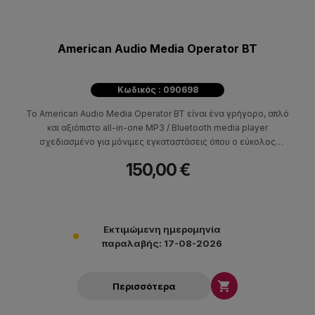
American Audio Media Operator BT
Κωδικός : 090698
Το American Audio Media Operator BT είναι ένα γρήγορο, απλό
και αξιόπιστο all-in-one MP3 / Bluetooth media player
σχεδιασμένο για μόνιμες εγκαταστάσεις όπου ο εύκολος
έλεγχος της μουσικής είναι απαραίτητος. Κατάλληλο για
150,00 €
εστιατόρια, γυμναστήρια, τοποθεσίες λιανικής κ.λπ. Το Media
Operator BT προσφέρει ψηφιακή αναπαραγωγή από κάρτες SD ή
USB.
Εκτιμώμενη ημερομηνία
παραλαβής: 17-08-2026

Περισσότερα