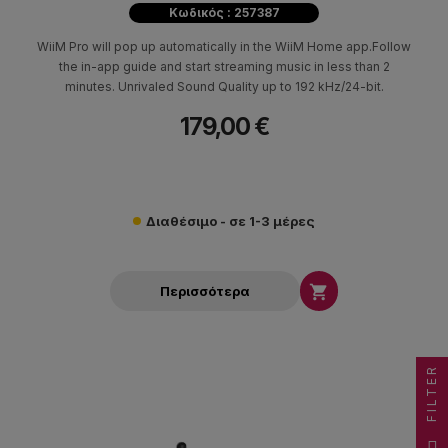
Κωδικός : 257387
WiiM Pro will pop up automatically in the WiiM Home app.Follow
the in-app guide and start streaming music in less than 2
minutes. Unrivaled Sound Quality up to 192 kHz/24-bit.
179,00 €
Διαθέσιμο - σε 1-3 μέρες

Περισσότερα
FILTER