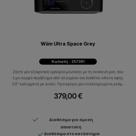
Wiim Ultra Space Grey
Κωδικός : 257391
Ζήστε μία εξαιρετική εμπειρία μουσικής με τη συσκευή μας, που
έχει κομψό περίβλημα από αλουμίνιο και διαθέτει οθόνη αφής
3,5" καλυμμένη με γυαλί. Προσφέρει μια ολοκληρωμένη γκάμα
ηχητικών εισόδων και εξόδων και είναι κατασκευασμένη με
379,00 €
εξαρτήματα υψηλής πιστότητας για απαράμιλλη ποιότητα ήχου.
Διαθέσιμο για άμεση
αποστολή
Διαθέσιμο στο κατάστημα