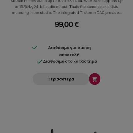
Stream Hi-Res audio up to 192 kHz/24 bit. WiiM Mini supports up
to 192kHz, 24-bit audio output. Thats the same as an artists
recording in the studio. The integrated TI stereo DAC provides
high-quality analog audio output with 106-dB SNR, dynamic
99,00 €
range, and -92dB THD+N performance.
Διαθέσιμο για άμεση
αποστολή
Διαθέσιμο στο κατάστημα

Περισσότερα