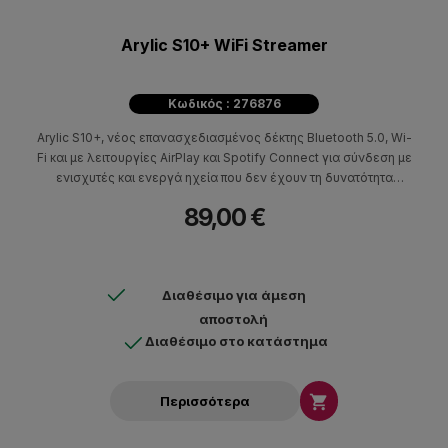
Arylic S10+ WiFi Streamer
Κωδικός : 276876
Arylic S10+, νέος επανασχεδιασμένος δέκτης Bluetooth 5.0, Wi-
Fi και με λειτουργίες AirPlay και Spotify Connect για σύνδεση με
ενισχυτές και ενεργά ηχεία που δεν έχουν τη δυνατότητα
streaming.
89,00 €
Διαθέσιμο για άμεση
αποστολή
Διαθέσιμο στο κατάστημα

Περισσότερα