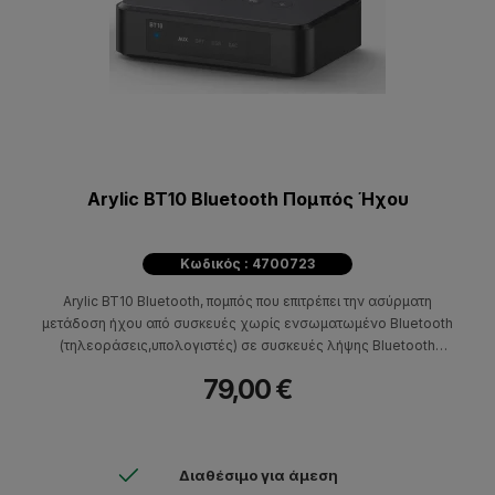
Arylic BT10 Bluetooth Πομπός Ήχου
Κωδικός : 4700723
Arylic BT10 Bluetooth, πομπός που επιτρέπει την ασύρματη
μετάδοση ήχου από συσκευές χωρίς ενσωματωμένο Bluetooth
(τηλεοράσεις,υπολογιστές) σε συσκευές λήψης Bluetooth
(ακουστικά,ηχεία).
79,00 €
Διαθέσιμο για άμεση