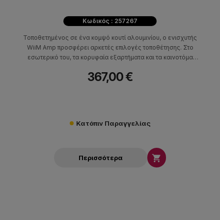
Κωδικός : 257267
Τοποθετημένος σε ένα κομψό κουτί αλουμινίου, ο ενισχυτής
WiiM Amp προσφέρει αρκετές επιλογές τοποθέτησης. Στο
εσωτερικό του, τα κορυφαία εξαρτήματα και τα καινοτόμα
κυκλώματα εξασφαλίζουν σταθερή, καθαρή ενίσχυση και μια
367,00 €
ειδικά σχεδιασμένη ψύκτρα εξασφαλίζει βέλτιστη θερμική
απόδοση.
Κατόπιν Παραγγελίας

Περισσότερα