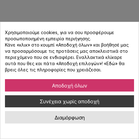
Χρησιμοποιούμε cookies, για να σου προσφέρουμε
προσωποποιημένη εμπειρία περιήγησης.
Κάνε «κλικ» στο κουμπί «Αποδοχή όλων» και βοήθησέ μας
να προσαρμόσουμε τις προτάσεις μας αποκλειστικά στο
περιεχόμενο που σε ενδιαφέρει. Εναλλακτικά κλίκαρε
αυτά που θες και πάτα «Αποδοχή επιλογών»! «
Εδώ
» θα
βρεις όλες τις πληροφορίες που χρειάζεσαι.
Αποδοχή όλων
Arylic LP100 HiFi Music Streamer
Συνέχεια χωρίς αποδοχή
Διαμόρφωση
Κωδικός : 4702358
Arylic LP100 HiFi Music Streamer, μικρό και πανίσχυρο streamer
ιδανικό για multi room setups συμβατό με AirPlay 2, Google Cast,