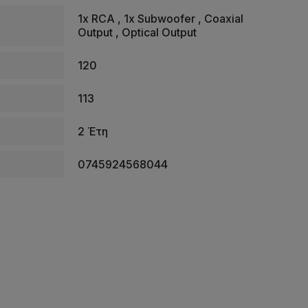
1x RCA , 1x Subwoofer , Coaxial
Output , Optical Output
120
113
2 Έτη
0745924568044