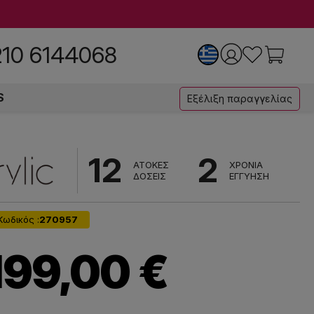
210 6144068
S
Εξέλιξη παραγγελίας
12
2
ΑΤΟΚΕΣ
ΧΡΟΝΙΑ
ΔΟΣΕΙΣ
ΕΓΓΥΗΣΗ
Κωδικός :
270957
199,00 €