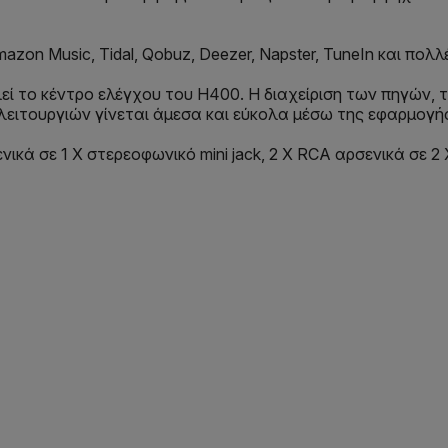
zon Music, Tidal, Qobuz, Deezer, Napster, TuneIn και πολ
εί το κέντρο ελέγχου του H400. Η διαχείριση των πηγών,
λειτουργιών γίνεται άμεσα και εύκολα μέσω της εφαρμογή
κά σε 1 X στερεοφωνικό mini jack, 2 X RCA αρσενικά σε 2 X