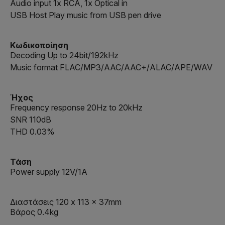
Audio input 1x RCA, 1x Optical in
USB Host Play music from USB pen drive
Κωδικοποίηση
Decoding Up to 24bit/192kHz
Music format FLAC/MP3/AAC/AAC+/ALAC/APE/WAV
Ήχος
Frequency response 20Hz to 20kHz
SNR 110dB
THD 0.03%
Τάση
Power supply 12V/1A
Διαστάσεις 120 x 113 x 37mm
Βάρος 0.4kg