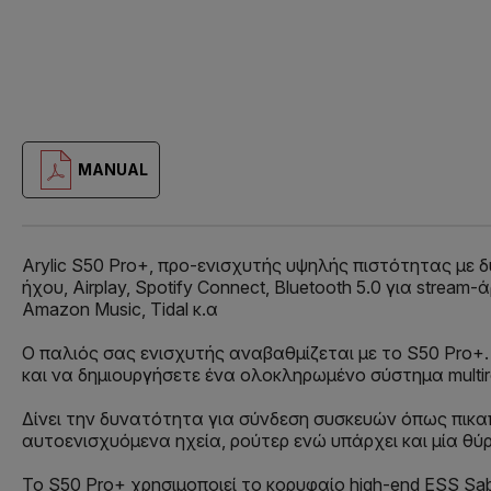
MANUAL
Arylic S50 Pro+, προ-ενισχυτής υψηλής πιστότητας μ
ήχου, Airplay, Spotify Connect, Bluetooth 5.0 για strea
Amazon Music, Tidal κ.α
Ο παλιός σας ενισχυτής αναβαθμίζεται με το S50 Pro+
και να δημιουργήσετε ένα ολοκληρωμένο σύστημα multir
Δίνει την δυνατότητα για σύνδεση συσκευών όπως πικαπ
αυτοενισχυόμενα ηχεία, ρούτερ ενώ υπάρχει και μία θύ
Το S50 Pro+ χρησιμοποιεί το κορυφαίο high-end ESS S