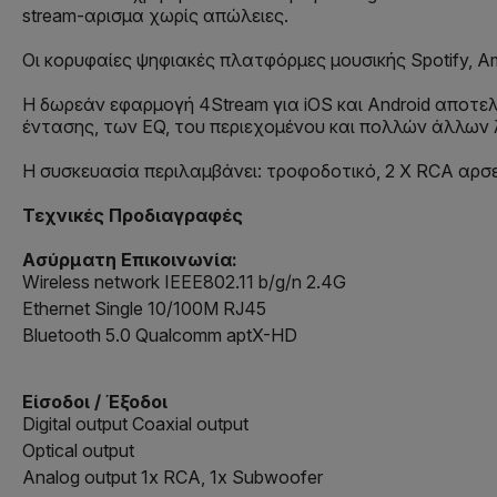
stream-αρισμα χωρίς απώλειες.
Οι κορυφαίες ψηφιακές πλατφόρμες μουσικής Spotify, Ama
Η δωρεάν εφαρμογή 4Stream για iOS και Android αποτελ
έντασης, των EQ, του περιεχομένου και πολλών άλλων 
Η συσκευασία περιλαμβάνει: τροφοδοτικό, 2 X RCA αρσενι
Τεχνικές Προδιαγραφές
Ασύρματη Επικοινωνία:
Wireless network IEEE802.11 b/g/n 2.4G
Ethernet Single 10/100M RJ45
Bluetooth 5.0 Qualcomm aptX-HD
Είσοδοι / Έξοδοι
Digital output Coaxial output
Optical output
Analog output 1x RCA, 1x Subwoofer