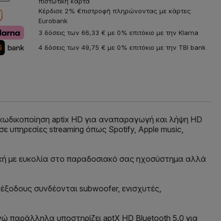
πιστωτική κάρτα
Κέρδισε 2% €πιστροφή πληρώνοντας με κάρτες
Eurobank
3 δόσεις των 66,33 € με 0% επιτόκιο με την Klarna
4 δόσεις των 49,75 € με 0% επιτόκιο με την TBI bank
κωδικοποίηση aptix HD για αναπαραγωγή και λήψη HD
σε υπηρεσίες streaming όπως Spotify, Apple music,
σική με ευκολία στο παραδοσιακό σας ηχοσύστημα αλλά
έξοδους συνδέονται subwoofer, ενισχυτές,
ώ παράλληλα υποστηρίζει aptX HD Bluetooth 5.0 για