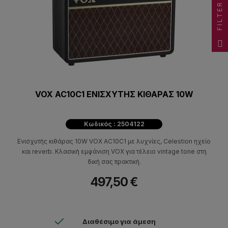
FILTER
VOX AC10C1 ΕΝΙΣΧΥΤΗΣ ΚΙΘΑΡΑΣ 10W
Κωδικός : 2504122
Ενισχυτής κιθάρας 10W VOX AC10C1 με λυχνίες, Celestion ηχείο
και reverb. Κλασική εμφάνιση VOX για τέλειο vintage tone στη
δική σας πρακτική.
497,50 €
Διαθέσιμο για άμεση