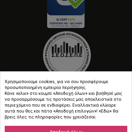
Χρησιμοποιούμε cookies, για να σου προσφέρουμε
προσωποποιημένη εμπειρία περιήγησης.
Κάνε «κλικ» στο κουμπί «Αποδοχή όλων» και βοήθησέ μας
να προσαρμόσουμε τις προτάσεις μας αποκλειστικά στο
περιεχόμενο που σε ενδιαφέρει. Εναλλακτικά κλίκαρε
αυτά που θες και πάτα «Αποδοχή επιλογών»! «
Εδώ
» θα
Copyright © Djmania 2026 / Οι τιμές περιλαμβάνουν
βρεις όλες τις πληροφορίες που χρειάζεσαι.
ΦΠΑ 24% εκτός και αν αναγράφεται διαφορετικά.
Αποδοχή όλων