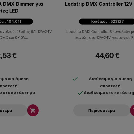
A DMX Dimmer για
Ledstrip DMX Controller 12V 
νίες LED
ς : 104.011
Κωδικός : 523127
καναλιού, έξοδος 6Α, 12V-24V
Ledstrip DMX Controller 3 καναλιών μ
DMX και 0-10V...
κανάλι, στα 12V-24V, για ταινίες 
,53 €
44,60 €
ιμο για άμεση
Διαθέσιμο για άμεση
ποστολή
αποστολή
ο στο κατάστημα
Διαθέσιμο στο κατάστη

σότερα
Περισσότερα