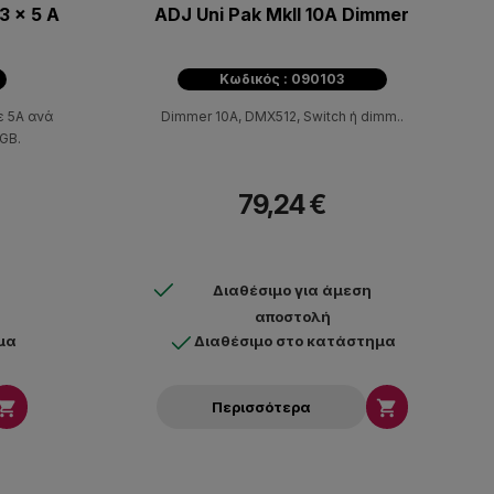
3 x 5 A
ADJ Uni Pak MkII 10A Dimmer
Κωδικός : 090103
ε 5A ανά
Dimmer 10A, DMX512, Switch ή dimm..
RGB.
79,24 €
Διαθέσιμο για άμεση
αποστολή
μα
Διαθέσιμο στο κατάστημα


Περισσότερα