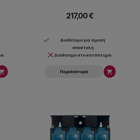
217,00 €
Διαθέσιμο για άμεση
αποστολή
μα
Διαθέσιμο στο κατάστημα


Περισσότερα