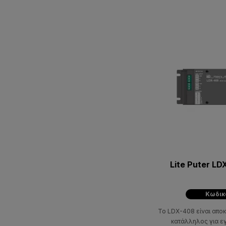
Lite Puter L
Κωδικ
Το LDX-408 είναι αποκω
κατάλληλος για ε