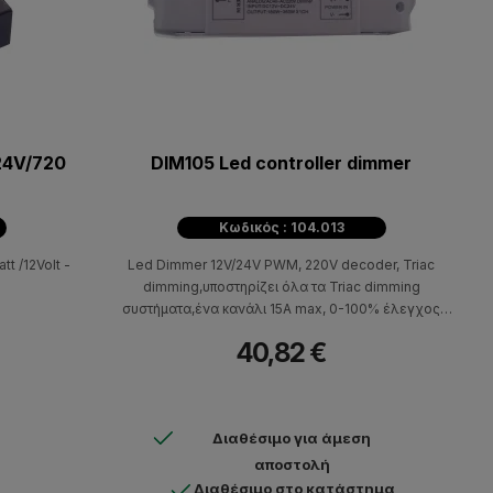
 24V/720
DIM105 Led controller dimmer
Κωδικός : 104.013
t /12Volt -
Led Dimmer 12V/24V PWM, 220V decoder, Triac
dimming,υποστηρίζει όλα τα Triac dimming
συστήματα,ένα κανάλι 15A max, 0-100% έλεγχος
φωτεινότητας.
40,82 €
Διαθέσιμο για άμεση
αποστολή
Διαθέσιμο στο κατάστημα