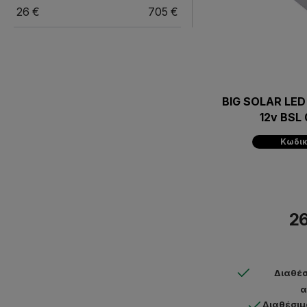
26
€
705
€
BIG SOLAR LE
12v BSL
Κωδικ
26
Διαθέσ
α
Διαθέσιμ