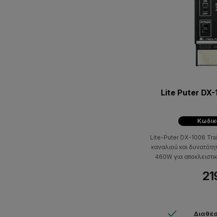
Lite Puter DX
Κωδικ
Lite-Puter DX-1006 Tra
καναλιού και δυνατότη
460W για αποκλειστι
230V των οποίων η λε
21
leading e
Διαθέσ