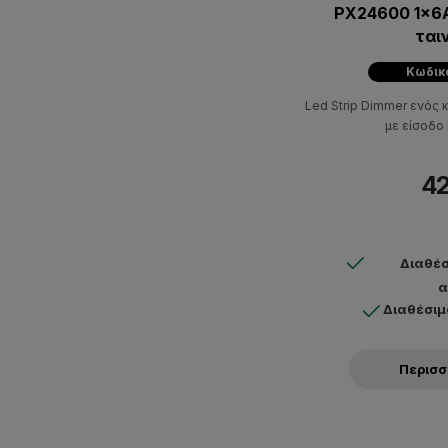
PX24600 1x6
ται
Κωδικό
Led Strip Dimmer ενός 
με είσοδο 
42
Διαθέσ
α
Διαθέσιμ
Περισ