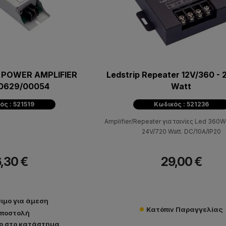
D POWER AMPLIFIER
Ledstrip Repeater 12V/360 -
 0629/00054
Watt
ός : 521519
Κωδικός : 521236
Amplifier/Repeater για ταινίες Led 360Wat
24V/720 Watt. DC/10A/IP20
,30 €
29,00 €
ιμο για άμεση
Κατόπιν Παραγγελίας
ποστολή
ο στο κατάστημα