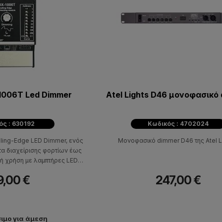
-1006Τ Led Dimmer
Atel Lights D46 μονοφασικό
ός : 630192
Κωδικός : 4702024
iling-Edge LED Dimmer, ενός
Μονοφασικό dimmer D46 της Atel L
τα διαχείρισης φορτίων έως
κή χρήση με λαμπτήρες LED
ιτουργία ανταποκρίνεται σε
9,00 €
247,00 €
dge τεχνολογία.
ιμο για άμεση