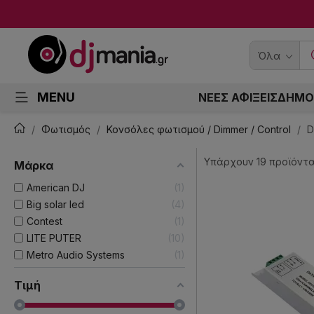
Όλα
MENU
ΝΕΕΣ ΑΦΙΞΕΙΣ
ΔΗΜΟ
Φωτισμός
Κονσόλες φωτισμού / Dimmer / Control
D
Υπάρχουν 19 προϊόντα
Μάρκα
American DJ
1
Big solar led
4
Contest
1
LITE PUTER
10
Metro Audio Systems
1
Τιμή