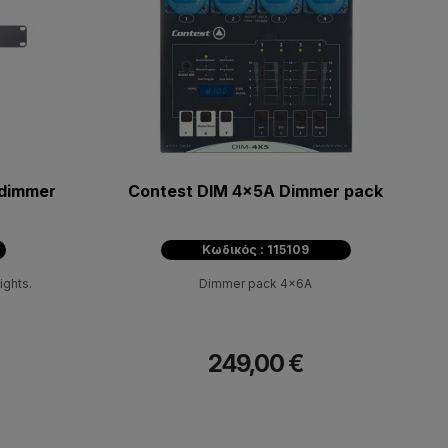
 dimmer
Contest DIM 4x5A Dimmer pack
Κωδικός : 115109
ights.
Dimmer pack 4x6A
249,00 €