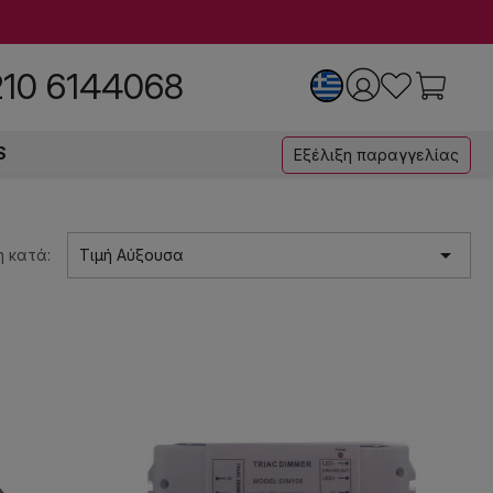
210 6144068
S
Εξέλιξη παραγγελίας

 κατά:
Τιμή Αύξουσα