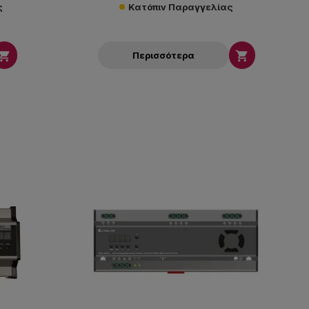
ς
Κατόπιν Παραγγελίας


Περισσότερα