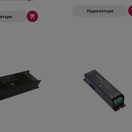
Περισσότερα

σότερα