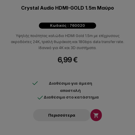
Crystal Audio HDMI-GOLD 1.5m Μαύρο
Κωδικός : 760020
Υψηλής ποιότητας καλώδιο HDMI Gold 1.5m με επίχρυσους
ακροδέκτες 24K, τριπλή θωράκιση και 18Gbps data transfer rate.
Ιδανικό για 4K και 3D συστήματα.
6,99 €
Διαθέσιμο για άμεση
αποστολή
Διαθέσιμο στο κατάστημα

Περισσότερα