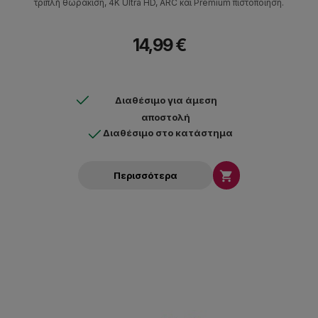
τριπλή θωράκιση, 4K Ultra HD, ARC και Premium πιστοποίηση.
14,99 €
Διαθέσιμο για άμεση
αποστολή
Διαθέσιμο στο κατάστημα

Περισσότερα