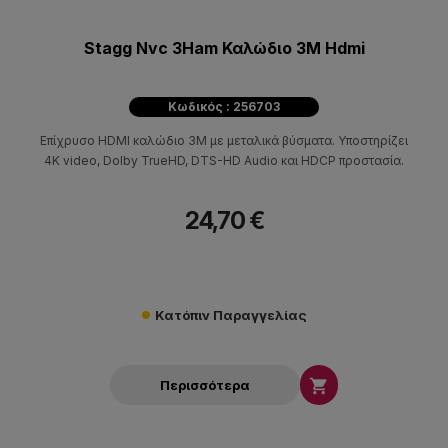
Stagg Nvc 3Ham Καλώδιο 3M Hdmi
Κωδικός : 256703
Επίχρυσο HDMI καλώδιο 3M με μεταλικά βύσματα. Υποστηρίζει
4K video, Dolby TrueHD, DTS-HD Audio και HDCP προστασία.
24,70 €
Κατόπιν Παραγγελίας

Περισσότερα