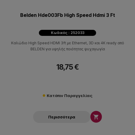
Belden Hde003Fb High Speed Hdmi 3 Ft
Κωδικός : 252033
Καλώδιο High Speed HDMI 3ft με Ethernet, 3D και 4K ready από
BELDEN για υψηλής ποιότητας ψυχαγωγία
18,75 €
Κατόπιν Παραγγελίας

Περισσότερα