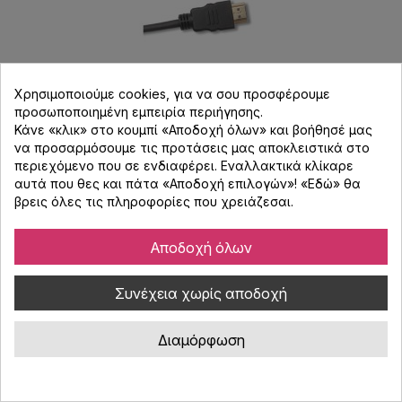
Χρησιμοποιούμε cookies, για να σου προσφέρουμε
προσωποποιημένη εμπειρία περιήγησης.
Κάνε «κλικ» στο κουμπί «Αποδοχή όλων» και βοήθησέ μας
να προσαρμόσουμε τις προτάσεις μας αποκλειστικά στο
Belden Hde010Fb High Speed Hdmi 10 Ft
περιεχόμενο που σε ενδιαφέρει. Εναλλακτικά κλίκαρε
αυτά που θες και πάτα «Αποδοχή επιλογών»! «
Εδώ
» θα
βρεις όλες τις πληροφορίες που χρειάζεσαι.
Κωδικός : 252036
Καλώδιο High Speed HDMI 10ft με Ethernet, 4K UHD και 3D
Αποδοχή όλων
support από Belden - Επιχρυσωμένοι σύνδεσμοι για άριστη
ποιότητα σήματος
Συνέχεια χωρίς αποδοχή
31,25 €
Διαμόρφωση
Κατόπιν Παραγγελίας