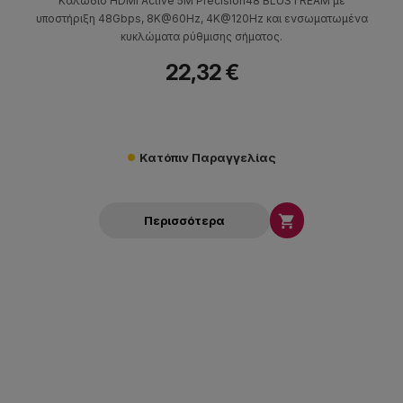
Καλώδιο HDMI Active 5M Precision48 BLUSTREAM με
υποστήριξη 48Gbps, 8K@60Hz, 4K@120Hz και ενσωματωμένα
κυκλώματα ρύθμισης σήματος.
22,32 €
Κατόπιν Παραγγελίας

Περισσότερα