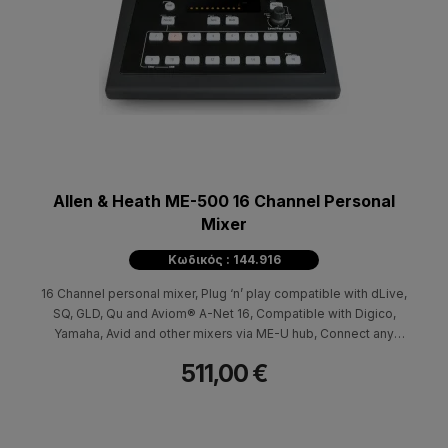
Allen & Heath ME-500 16 Channel Personal
Mixer
Κωδικός : 144.916
16 Channel personal mixer, Plug ‘n’ play compatible with dLive,
SQ, GLD, Qu and Aviom® A-Net 16, Compatible with Digico,
Yamaha, Avid and other mixers via ME-U hub, Connect any
number of ME devices to a system, Mix and match ME-500 and
511,00 €
ME-1 devices, Can be powered via PoE or external PSU
(included), Stereo headphone outputs on 3.5mm and 1/4” jacks,
1/4” TRS mono balanced line out for connection to stage monitor
or IEM transmitter