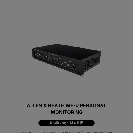
ALLEN & HEATH ME-U PERSONAL
MONITORING
Κωδικός : 144.915
Το ME-U είναι ένα PoE hub με 10 θύρες που παρέχει