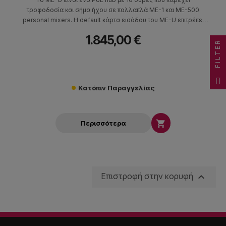
τροφοδοσία και σήμα ήχου σε πολλαπλά ME-1 και ME-500
personal mixers. Η default κάρτα εισόδου του ME-U επιτρέπει
την ομαλή διασύνδεση της μονάδας με τις ψηφιακες κονσόλες
1.845,00 €
της Allen & Heath dLive, SQ και Qu.
FILTER
Κατόπιν Παραγγελίας

Περισσότερα

Επιστροφή στην κορυφή