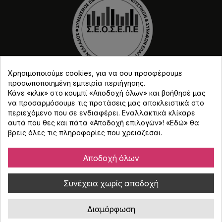
Χρησιμοποιούμε cookies, για να σου προσφέρουμε
προσωποποιημένη εμπειρία περιήγησης.
Κάνε «κλικ» στο κουμπί «Αποδοχή όλων» και βοήθησέ μας
να προσαρμόσουμε τις προτάσεις μας αποκλειστικά στο
περιεχόμενο που σε ενδιαφέρει. Εναλλακτικά κλίκαρε
αυτά που θες και πάτα «Αποδοχή επιλογών»! «
Εδώ
» θα
βρεις όλες τις πληροφορίες που χρειάζεσαι.
Copyright © Djmania 2026 / Οι τιμές περιλαμβάνουν
ΦΠΑ 24% εκτός και αν αναγράφεται διαφορετικά.
Αποδοχή όλων
Συνέχεια χωρίς αποδοχή
Διαμόρφωση
Κατασκευή eshop