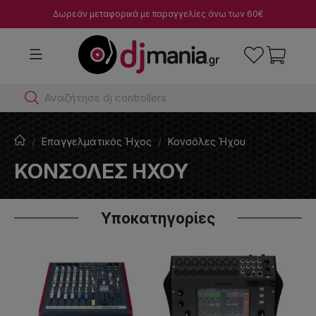
Δωρεάν μεταφορικά με παραγγελίες άνω των 60€
Αναζήτησε dj controllers
Επαγγελματικός Ήχος
Κονσόλες Ήχου
ΚΟΝΣΌΛΕΣ ΉΧΟΥ
Υποκατηγορίες