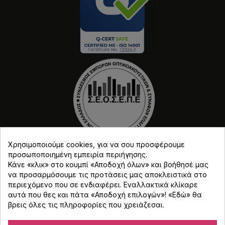
Χρησιμοποιούμε cookies, για να σου προσφέρουμε
προσωποποιημένη εμπειρία περιήγησης.
Κάνε «κλικ» στο κουμπί «Αποδοχή όλων» και βοήθησέ μας
να προσαρμόσουμε τις προτάσεις μας αποκλειστικά στο
περιεχόμενο που σε ενδιαφέρει. Εναλλακτικά κλίκαρε
αυτά που θες και πάτα «Αποδοχή επιλογών»! «
Εδώ
» θα
Copyright © Djmania 2026 / Οι τιμές περιλαμβάνουν
βρεις όλες τις πληροφορίες που χρειάζεσαι.
ΦΠΑ 24% εκτός και αν αναγράφεται διαφορετικά.