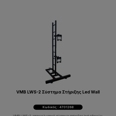
VMB LWS-2 Σύστημα Στήριξης Led Wall
Κωδικός : 4701268
VMB LWS-2, επαγγελματικό σύστημα στήριξης led οθονών,