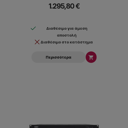
πιστοποίηση ENERGY STAR® που σημαίνει χαμηλότερη
1.295,80 €
κατανάλωση ενέργειας, χαμηλά επίπεδα θορύβου λειτουργίας,
διατηρώντας παράλληλα την αποτελεσματική ψύξη του
ενισχυτή.
Διαθέσιμο για άμεση
αποστολή
Διαθέσιμο στο κατάστημα

Περισσότερα