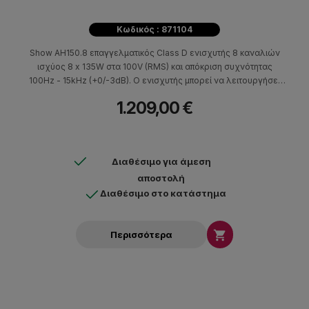
Κωδικός : 871104
Show AH150.8 επαγγελματικός Class D ενισχυτής 8 καναλιών
ισχύος 8 x 135W στα 100V (RMS) και απόκριση συχνότητας
100Hz - 15kHz (+0/-3dB). Ο ενισχυτής μπορεί να λειτουργήσει
στα 70V ή 100V RMS, διαθέτει phoenix connectors για τη
1.209,00 €
σύνδεση των εισόδων και της εξόδου. H τοπολογία Class D
διασφαλίζει την χαμηλή θερμοκρασία του ενισχυτή κατά τη
λειτουργία του. Ο AH150.8 είναι κατάλληλος για επαγγελματικές
εφαρμογές και εγκαταστάσεις όπως εμπορικούς χώρους,
Διαθέσιμο για άμεση
γραφεία, αίθουσες συνεδριάσεων κ.α.
αποστολή
Διαθέσιμο στο κατάστημα

Περισσότερα