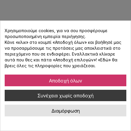
Χρησιμοποιούμε cookies, για να σου προσφέρουμε
προσωποποιημένη εμπειρία περιήγησης.
Κάνε «κλικ» στο κουμπί «Αποδοχή όλων» και βοήθησέ μας
να προσαρμόσουμε τις προτάσεις μας αποκλειστικά στο
περιεχόμενο που σε ενδιαφέρει. Εναλλακτικά κλίκαρε
αυτά που θες και πάτα «Αποδοχή επιλογών»! «
Εδώ
» θα
βρεις όλες τις πληροφορίες που χρειάζεσαι.
Αποδοχή όλων
QSC MP-A80V Τελικός Ενισχυτής
Συνέχεια χωρίς αποδοχή
Κωδικός : 010062
QSC MP-A80V επαγγελματικός τελικός ενισχυτής τεσσάρων
Διαμόρφωση
καναλιών με ισχύ 8 x 200W στα 4Ω/8Ω και λειτουργία 100V.
Λειτουργεί σε τάξη ενίσχυσης D και διαθέτει λειτουργία
FlexAmp που σημαίνει ότι επιτρέπει σε κάθε ζεύγος καναλιών να