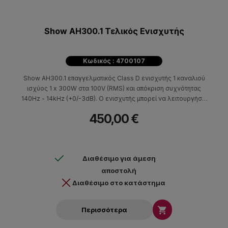
Show AH300.1 Τελικός Ενισχυτής
Κωδικός : 4700107
Show AH300.1 επαγγελματικός Class D ενισχυτής 1 καναλιού
ισχύος 1 x 300W στα 100V (RMS) και απόκριση συχνότητας
140Hz - 14kHz (+0/-3dB). Ο ενισχυτής μπορεί να λειτουργήσει
στα 70V ή 100V RMS, διαθέτει euroblock connectors για τη
450,00 €
σύνδεση των εισόδων και της εξόδου. H τοπολογία Class D
διασφαλίζει την χαμηλή θερμοκρασία του ενισχυτή κατά τη
λειτουργία του. Ο AH300.1 είναι κατάλληλος για επαγγελματικές
εφαρμογές και εγκαταστάσεις όπως εμπορικούς χώρους,
Διαθέσιμο για άμεση
γραφεία, αίθουσες συνεδριάσεων κ.α.
αποστολή
Διαθέσιμο στο κατάστημα

Περισσότερα