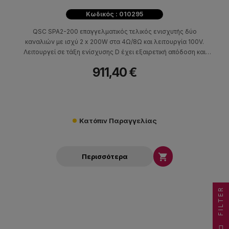
Κωδικός : 010295
QSC SPA2-200 επαγγελματικός τελικός ενισχυτής δύο
καναλιών με ισχύ 2 x 200W στα 4Ω/8Ω και λειτουργία 100V.
Λειτουργεί σε τάξη ενίσχυσης D έχει εξαιρετική απόδοση και
πιστοποίηση ENERGY STAR® που σημαίνει χαμηλότερη
911,40 €
κατανάλωση ενέργειας, χαμηλά επίπεδα θορύβου λειτουργίας,
διατηρώντας παράλληλα την αποτελεσματική ψύξη του
ενισχυτή.
Κατόπιν Παραγγελίας

Περισσότερα
FILTER