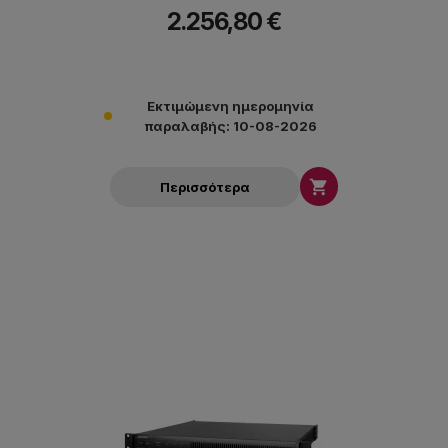
FlexAmp που σημαίνει ότι επιτρέπει σε κάθε ζεύγος καναλιών να
2.256,80 €
παρέχει συνολική ισχύ έως 400W, σε οποιαδήποτε αναλογία.
Εκτιμώμενη ημερομηνία
παραλαβής: 10-08-2026

Περισσότερα