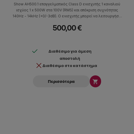
Show AH500.1 επαγγελματικός Class D ενισχυτής 1 καναλιού
ισχύος 1 x 500W στα 100V (RMS) και απόκριση συχνότητας
140Hz - 14kHz (+0/-3dB). Ο ενισχυτής μπορεί να λειτουργήσει
στα 70V ή 100V RMS, διαθέτει phoenix connectors για τη
500,00 €
σύνδεση των εισόδων και της εξόδου. H τοπολογία Class D
διασφαλίζει την χαμηλή θερμοκρασία του ενισχυτή κατά τη
λειτουργία του. Ο AH500.1 είναι κατάλληλος για επαγγελματικές
εφαρμογές και εγκαταστάσεις όπως εμπορικούς χώρους,
Διαθέσιμο για άμεση
γραφεία, αίθουσες συνεδριάσεων κ.α.
αποστολή
Διαθέσιμο στο κατάστημα

Περισσότερα