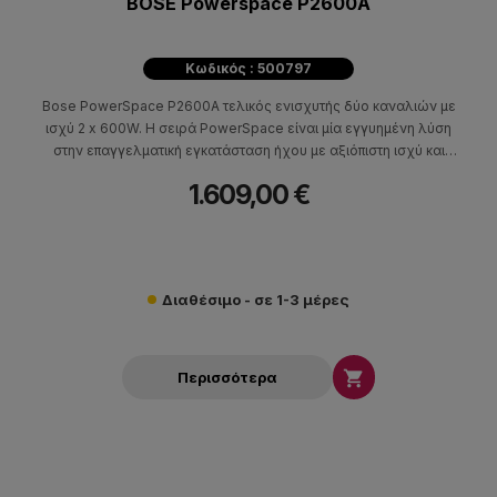
BOSE Powerspace P2600A
Κωδικός : 500797
Bose PowerSpace P2600A τελικός ενισχυτής δύο καναλιών με
ισχύ 2 x 600W. Η σειρά PowerSpace είναι μία εγγυημένη λύση
στην επαγγελματική εγκατάσταση ήχου με αξιόπιστη ισχύ και
ευελιξία στην συνδεσιμότητα.
1.609,00 €
Διαθέσιμο - σε 1-3 μέρες

Περισσότερα