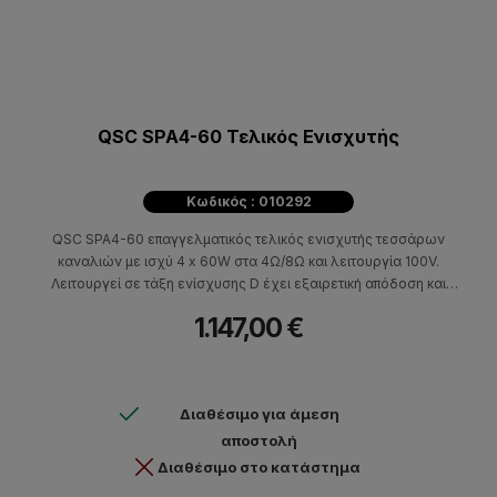
QSC SPA4-60 Τελικός Ενισχυτής
Κωδικός : 010292
QSC SPA4-60 επαγγελματικός τελικός ενισχυτής τεσσάρων
καναλιών με ισχύ 4 x 60W στα 4Ω/8Ω και λειτουργία 100V.
Λειτουργεί σε τάξη ενίσχυσης D έχει εξαιρετική απόδοση και
πιστοποίηση ENERGY STAR® που σημαίνει χαμηλότερη
1.147,00 €
κατανάλωση ενέργειας, χαμηλά επίπεδα θορύβου λειτουργίας,
διατηρώντας παράλληλα την αποτελεσματική ψύξη του
ενισχυτή.
Διαθέσιμο για άμεση
αποστολή
Διαθέσιμο στο κατάστημα