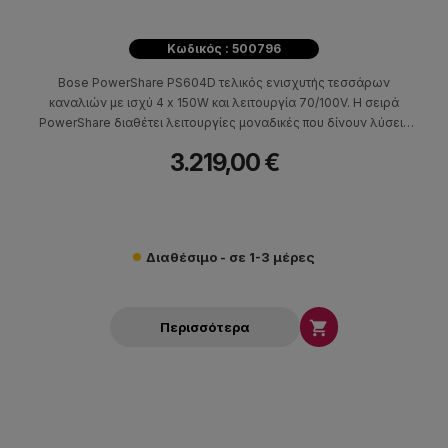
Κωδικός : 500796
Bose PowerShare PS604D τελικός ενισχυτής τεσσάρων
καναλιών με ισχύ 4 x 150W και λειτουργία 70/100V. Η σειρά
PowerShare διαθέτει λειτουργίες μοναδικές που δίνουν λύσεις
στην εγκατάσταση επαγγελματικού ήχου.
3.219,00 €
Διαθέσιμο - σε 1-3 μέρες

Περισσότερα