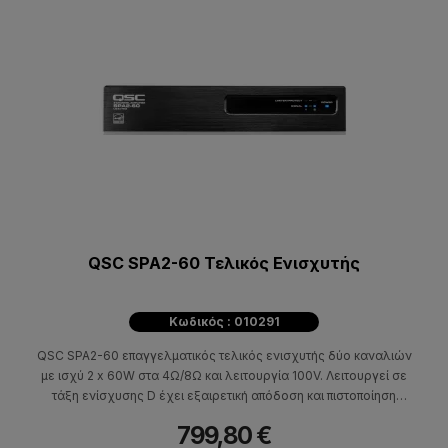
QSC SPA2-60 Τελικός Ενισχυτής
Κωδικός : 010291
QSC SPA2-60 επαγγελματικός τελικός ενισχυτής δύο καναλιών
με ισχύ 2 x 60W στα 4Ω/8Ω και λειτουργία 100V. Λειτουργεί σε
τάξη ενίσχυσης D έχει εξαιρετική απόδοση και πιστοποίηση
ENERGY STAR® που σημαίνει χαμηλότερη κατανάλωση
799,80 €
ενέργειας, χαμηλά επίπεδα θορύβου λειτουργίας, διατηρώντας