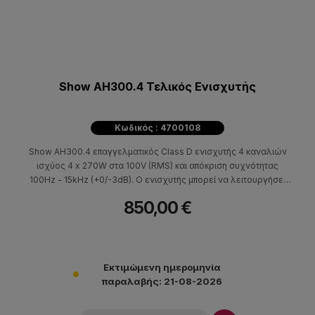
Show AH300.4 Τελικός Ενισχυτής
Κωδικός : 4700108
Show AH300.4 επαγγελματικός Class D ενισχυτής 4 καναλιών
ισχύος 4 x 270W στα 100V (RMS) και απόκριση συχνότητας
100Hz - 15kHz (+0/-3dB). Ο ενισχυτής μπορεί να λειτουργήσει
στα 70V ή 100V RMS, διαθέτει phoenix connectors για τη
850,00 €
σύνδεση των εισόδων και της εξόδου. Ο ενισχυτής διαθετει
επίσης, slot in για καρτα εισόδου dante FSD-44D, (SKU)
4700097. H τοπολογία Class D διασφαλίζει την χαμηλή
θερμοκρασία του ενισχυτή κατά τη λειτουργία του. Ο AH300.4
είναι κατάλληλος για επαγγελματικές εφαρμογές και
Εκτιμώμενη ημερομηνία
εγκαταστάσεις όπως εμπορικούς χώρους, γραφεία, αίθουσες
παραλαβής: 21-08-2026
συνεδριάσεων κ.α.