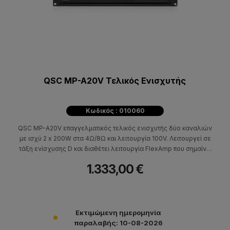
QSC MP-A20V Τελικός Ενισχυτής
Κωδικός : 010060
QSC MP-A20V επαγγελματικός τελικός ενισχυτής δύο καναλιών
με ισχύ 2 x 200W στα 4Ω/8Ω και λειτουργία 100V. Λειτουργεί σε
τάξη ενίσχυσης D και διαθέτει λειτουργία FlexAmp που σημαίνει
ότι επιτρέπει σε κάθε ζεύγος καναλιών να παρέχει συνολική
1.333,00 €
ισχύ έως 400W, σε οποιαδήποτε αναλογία.
Εκτιμώμενη ημερομηνία
παραλαβής: 10-08-2026