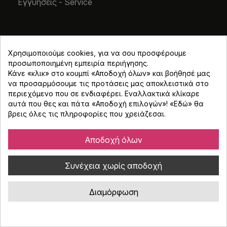
Εγγυήσεις - Service
Εξυπηρέτηση Πελατών
Εξέλιξη παραγγελίας
Χρησιμοποιούμε cookies, για να σου προσφέρουμε
Έρευνα Ικανοποίησης Πελατών
προσωποποιημένη εμπειρία περιήγησης.
Κάνε «κλικ» στο κουμπί «Αποδοχή όλων» και βοήθησέ μας
Προτάσεις για βελτίωση των υπηρεσιών
να προσαρμόσουμε τις προτάσεις μας αποκλειστικά στο
Φόρμα Επικοινωνίας
περιεχόμενο που σε ενδιαφέρει. Εναλλακτικά κλίκαρε
αυτά που θες και πάτα «Αποδοχή επιλογών»! «
Εδώ
» θα
βρεις όλες τις πληροφορίες που χρειάζεσαι.
Ωράριο Λειτουργίας
Δευτέρα - Τετάρτη: 10:00 - 18:00
Αποδοχή όλων
Τρίτη - Πέμπτη - Παρασκευή: 10:00 - 20:30
Σάββατο: 10:00 - 17:00
Συνέχεια χωρίς αποδοχή
Ωράριο Λειτουργίας -
8/8 - 21/8
Δευτέρα - Παρασκευή :10:00 - 18:00
Διαμόρφωση
Σάββατο 8/8 : 10:00 - 15:00
Σάββατο 22/8 : 10:00 - 15:00