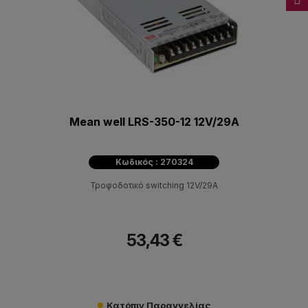
Mean well LRS-350-12 12V/29A
Κωδικός : 270324
Τροφοδοτικό switching 12V/29A
53,43 €
Κατόπιν Παραγγελίας