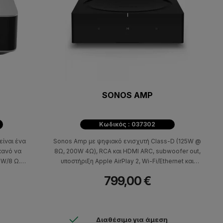
SONOS AMP
Κωδικός : 037302
είναι ένα
Sonos Amp με ψηφιακό ενισχυτή Class-D (125W @
κανό να
8Ω, 200W 4Ω), RCA και HDMI ARC, subwoofer οut,
 W/8 Ω.
υποστήριξη Apple AirPlay 2, Wi-Fi/Ethernet και
 στους
εργονονομική σχεδίαση για να απογειώσεις το
799,00 €
παρόχους
περιεχόμενό σου.
.ά.), ενώ
uetooth.
Διαθέσιμο για άμεση