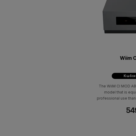
Wiim 
Κωδικ
The WiiM CI MOD A80
model that is equ
professional use thank
mounting. Very complet
54
Sabre 9018K2M DAC for 
local network or