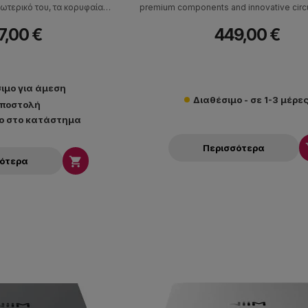
ωτερικό του, τα κορυφαία
premium components and innovative circu
α καινοτόμα κυκλώματα
robust, crystal-clear amplification. A
7,00 €
449,00 €
, καθαρή ενίσχυση και μια
designed heatsink ensures optimal 
ύκτρα εξασφαλίζει βέλτιστη
performance.
κή απόδοση.
ιμο για άμεση
Διαθέσιμο - σε 1-3 μέρε
ποστολή
ο στο κατάστημα
Περισσότερα

σότερα