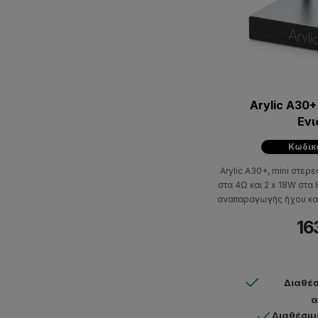
Arylic A30+
Εν
Κωδικ
Arylic A30+, mini στερ
στα 4Ω και 2 x 18W στα
αναπαραγωγής ήχου και
τύπου. Υποστηρίζει Airpl
16
5.0 για stream-άρισμα
UPnP. Παρέχει πρόσβα
όπως Spotify, Apple mu
Διαθέσ
α
Διαθέσιμ