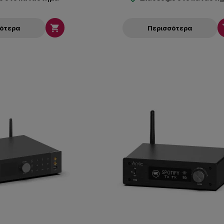

σότερα
Περισσότερα