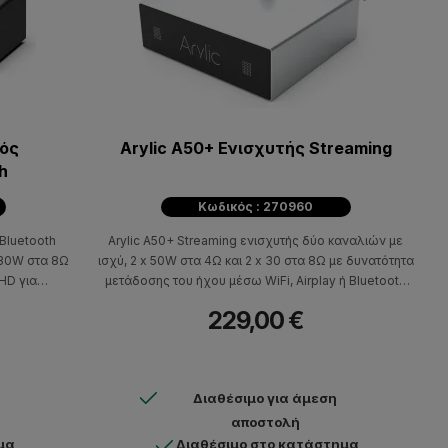
κός
Arylic A50+ Ενισχυτής Streaming
h
Κωδικός : 270960
Bluetooth
Arylic A50+ Streaming ενισχυτής δύο καναλιών με
x 30W στα 8Ω
ισχύ, 2 x 50W στα 4Ω και 2 x 30 στα 8Ω με δυνατότητα
 HD για
μετάδοσης του ήχου μέσω WiFi, Airplay ή Bluetooth
υ.
5.0 (streaming) από φορητές συσκευές ή tablet. Ο
229,00 €
έλεγχος του ενισχυτή γίνεται με την δωρεάν
εφαρμογή 4Stream διαθέσιμη για iOS & Android.
Διαθέσιμο για άμεση
αποστολή
μα
Διαθέσιμο στο κατάστημα