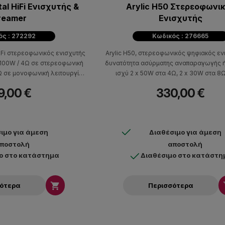
tal HiFi Ενισχυτής &
Arylic H50 Στερεοφωνι
reamer
Ενισχυτής
ός : 272292
Κωδικός : 276665
l HiFi στερεοφωνικός ενισχυτής
Arylic H50, στερεοφωνικός ψηφιακός εν
 100W / 4Ω σε στερεοφωνική
δυνατότητα ασύρματης αναπαραγωγής ή
Ω σε μονοφωνική λειτουργία
ισχύ 2 x 50W στα 4Ω, 2 x 30W στα 8Ω
hono για σύνδεση με πικάπ,
λειτουργία boost 2 x 50W στα 8Ω. Υπο
9,00 €
330,00 €
 και streaming δυνατότητες
κωδικοποίηση aptix HD για αναπαραγωγ
HD ήχου, Airplay, Spotify Connect, Blueto
stream-άρισμα και συνδέεται με DLNA 
Παρέχει πρόσβαση σε υπηρεσίες strea
ιμο για άμεση
Διαθέσιμο για άμεση
Spotify, Apple music, Amazon Music, T
ποστολή
αποστολή
ο στο κατάστημα
Διαθέσιμο στο κατάστη

σότερα
Περισσότερα