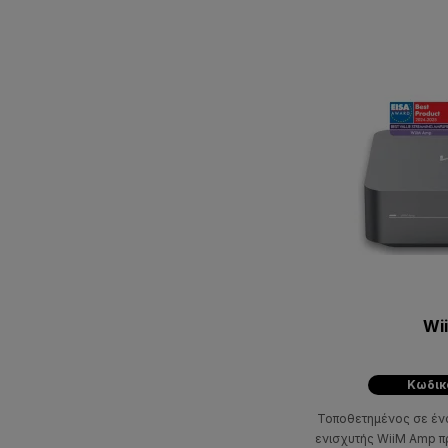
Wi
Κωδικ
Τοποθετημένος σε ένα
ενισχυτής WiiM Amp π