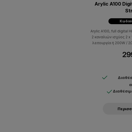
Arylic A100 Digi
St
Κωδικ
Arylic A100, full digita
2 καναλιών ισχύος 2 x
λειτουργία ή 200W / 2
με FM Tuner, είσοδο p
29
οθόνη OLED 2.4 ιντσών
Διαθέσ
α
Διαθέσιμ
Περισ