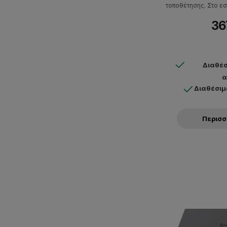
τοποθέτησης. Στο εσ
εξαρτήματα και τ
36
εξασφαλίζουν σταθερή
ειδικά σχεδιασμένη ψ
θερμι
Διαθέσ
α
Διαθέσιμ
Περισ