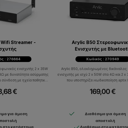
 Wifi Streamer -
Arylic B50 Στερεοφωνι
ισχυτής
Ενισχυτής με Bluetoot
ός : 276664
Κωδικός : 270949
εοφωνικός ενισχυτής 2 x 35W
Arylic B50, ολοκληρωμένος δικάναλος 
 8Ω με δυνατότητα ασύρματης
ενισχυτής με ισχύ 2 x 50W στα 4Ω και 2 
 σύνδεση με ηχεία παθητικού
που υποστηρίζει κωδικοποίηση aptix
ay, Spotify Connect, Bluetooth
αναπαραγωγή και λήψη HD ήχο
3,68 €
169,00 €
 και συνδέεται με DLNA kai
ση σε υπηρεσίες streaming
sic, Amazon Music, Tidal κ.α
ιμο για άμεση
Διαθέσιμο για άμεση
ποστολή
αποστολή
ο στο κατάστημα
Διαθέσιμο στο κατάστη