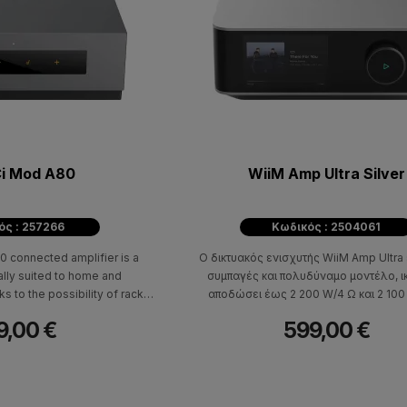
Ci Mod A80
WiiM Amp Ultra Silver
ός : 257266
Κωδικός : 2504061
 connected amplifier is a
Ο δικτυακός ενισχυτής WiiM Amp Ultra 
ally suited to home and
συμπαγές και πολυδύναμο μοντέλο, ι
s to the possibility of rack
αποδώσει έως 2 200 W/4 Ω και 2 100
e, it integrates a 32-bit ESS
Εξαιρετικά πλήρης, δίνει πρόσβαση
9,00 €
599,00 €
playing music shared on the
περισσότερους μουσικούς streaming 
 stored on a USB drive.
(Qobuz, Tidal, Amazon Music, Spotify κ
δέχεται ήχο και μέσω Chromecast ή Bl