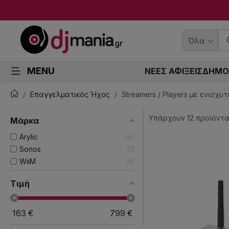
Όλα
MENU
ΝΕΕΣ ΑΦΙΞΕΙΣ
ΔΗΜΟ
Επαγγελματικός Ήχος
Streamers / Players με ενισχυτ
Υπάρχουν 12 προϊόντα
Μάρκα
Arylic
6
Sonos
1
WiiM
5
Τιμή
163
€
799
€