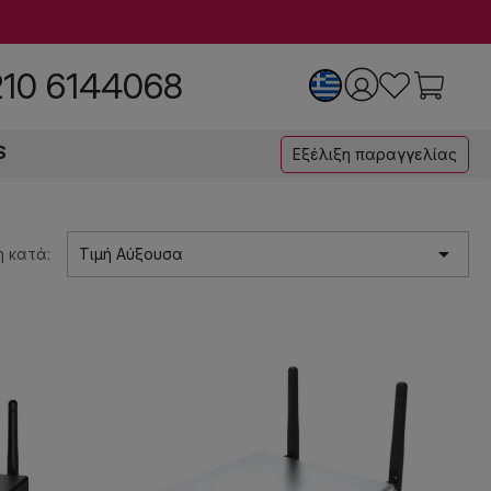
210 6144068
S
Εξέλιξη παραγγελίας

 κατά:
Τιμή Αύξουσα