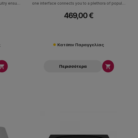
itry ensure
one interface connects you to a plethora of popular
 custom-
music streaming services like Spotify, iHeartRadio,
469,00 €
thermal
Tidal, Amazon Music, Qobuz, Napster, Pandora,
TuneIn, Deezer, and more.
ς
Κατόπιν Παραγγελίας


Περισσότερα