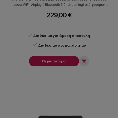
μέσω WiFi, Airplay ή Bluetooth 5.0 (streaming) από φορητές
συσκευές ή tablet. Ο έλεγχος του ενισχυτή γίνεται με την
229,00 €
δωρεάν εφαρμογή 4Stream διαθέσιμη για iOS & Android.
Διαθέσιμο για άμεση αποστολή
Διαθέσιμο στο κατάστημα

Περισσότερα