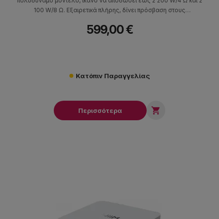
πολυδύναμο μοντέλο, ικανό να αποδώσει έως 2 200 W/4 Ω και 2
100 W/8 Ω. Εξαιρετικά πλήρης, δίνει πρόσβαση στους
περισσότερους μουσικούς streaming παρόχους (Qobuz, Tidal,
599,00 €
Amazon Music, Spotify κ.ά.), ενώ δέχεται ήχο και μέσω
Chromecast ή Bluetooth.
Κατόπιν Παραγγελίας

Περισσότερα