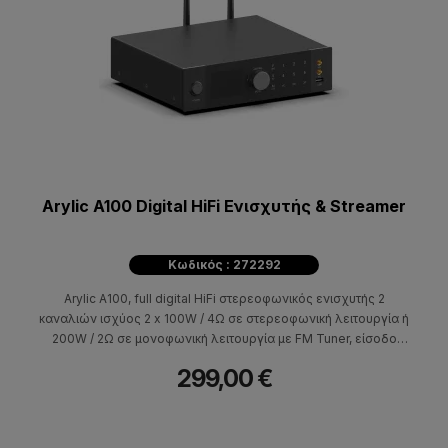
Arylic A100 Digital HiFi Ενισχυτής & Streamer
Κωδικός : 272292
Arylic A100, full digital HiFi στερεοφωνικός ενισχυτής 2
καναλιών ισχύος 2 x 100W / 4Ω σε στερεοφωνική λειτουργία ή
200W / 2Ω σε μονοφωνική λειτουργία με FM Tuner, είσοδο
phono για σύνδεση με πικάπ, οθόνη OLED 2.4 ιντσών και
299,00 €
streaming δυνατότητες