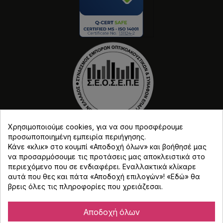
Χρησιμοποιούμε cookies, για να σου προσφέρουμε
προσωποποιημένη εμπειρία περιήγησης.
Κάνε «κλικ» στο κουμπί «Αποδοχή όλων» και βοήθησέ μας
να προσαρμόσουμε τις προτάσεις μας αποκλειστικά στο
περιεχόμενο που σε ενδιαφέρει. Εναλλακτικά κλίκαρε
αυτά που θες και πάτα «Αποδοχή επιλογών»! «
Εδώ
» θα
Copyright © Djmania 2026 / Οι τιμές περιλαμβάνουν
βρεις όλες τις πληροφορίες που χρειάζεσαι.
ΦΠΑ 24% εκτός και αν αναγράφεται διαφορετικά.
Αποδοχή όλων