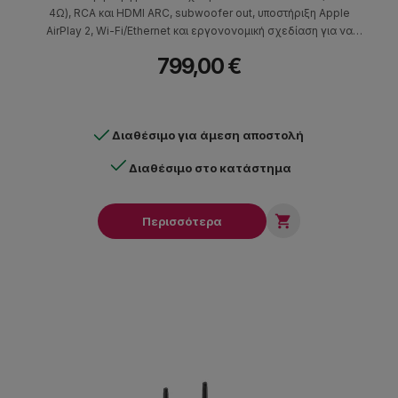
4Ω), RCA και HDMI ARC, subwoofer οut, υποστήριξη Apple
AirPlay 2, Wi-Fi/Ethernet και εργονονομική σχεδίαση για να
απογειώσεις το περιεχόμενό σου.
799,00 €
Διαθέσιμο για άμεση αποστολή
Διαθέσιμο στο κατάστημα

Περισσότερα