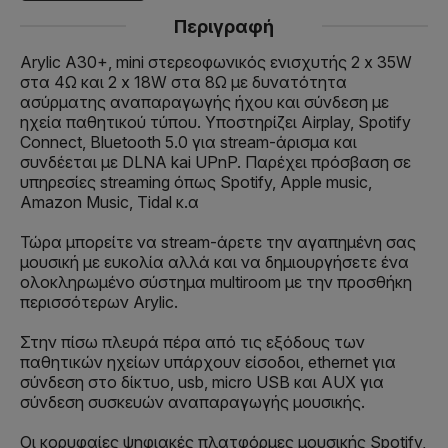
Περιγραφή
Arylic A30+, mini στερεοφωνικός ενισχυτής 2 x 35W
στα 4Ω και 2 x 18W στα 8Ω με δυνατότητα
ασύρματης αναπαραγωγής ήχου και σύνδεση με
ηχεία παθητικού τύπου. Υποστηρίζει Airplay, Spotify
Connect, Bluetooth 5.0 για stream-άρισμα και
συνδέεται με DLNA kai UPnP. Παρέχει πρόσβαση σε
υπηρεσίες streaming όπως Spotify, Apple music,
Amazon Music, Tidal κ.α
Τώρα μπορείτε να stream-άρετε την αγαπημένη σας
μουσική με ευκολία αλλά και να δημιουργήσετε ένα
ολοκληρωμένο σύστημα multiroom με την προσθήκη
περισσότερων Arylic.
Στην πίσω πλευρά πέρα από τις εξόδους των
παθητικών ηχείων υπάρχουν είσοδοι, ethernet για
σύνδεση στο δίκτυο, usb, micro USB και AUX για
σύνδεση συσκευών αναπαραγωγής μουσικής.
Οι κορυφαίες ψηφιακές πλατφόρμες μουσικής Spotify,