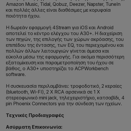
Amazon Music, Tidal, Qobuz, Deezer, Napster, TuneIn
και πολλές άλλες είναι διαθέσιμες με κορυφαία
ποιότητα ήχου.
Η δωρεάν εφαρμογή 4Stream για iOS και Android
αποτελεί το κέντρο ελέγχου του A30+. Η διαχείριση
των πηγών, της επιλογής των χώρων ακρόασης, του
επιπέδου της έντασης, των EQ, του περιεχομένου και
πολλών άλλων λειτουργιών γίνεται άμεσα και
εύκολα μέσω της εφαρμογής. Για ακόμα περισσότερη
εξατομίκευση και παραμετροποίηση του ήχου σε
βάθος, ο A30+ υποστηρίζει το ACPWorkbench
software.
Η συσκευασία περιλαμβάνει: τροφοδοτικό, 2 κεραίες
(bluetooth, Wi-FI), 2 X RCA αρσενικά σε 1 X
στερεοφωνικό mini jack, τηλεχειριστήριο, κατσαβίδι, 4
pin Phoenix Connectors για την σύνδεση των ηχείων.
Τεχνικές Προδιαγραφές
Ασύρματη Επικοινωνία: