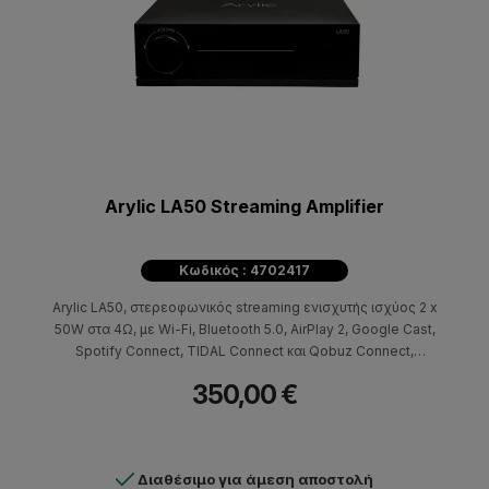
Arylic LA50 Streaming Amplifier
Κωδικός : 4702417
Arylic LA50, στερεοφωνικός streaming ενισχυτής ισχύος 2 x
50W στα 4Ω, με Wi-Fi, Bluetooth 5.0, AirPlay 2, Google Cast,
Spotify Connect, TIDAL Connect και Qobuz Connect,
σχεδιασμένος για την οδήγηση παθητικών ηχείων και τη
350,00 €
δημιουργία σύγχρονων stereo ή 2.1 συστημάτων ήχου.
Διαθέσιμο για άμεση αποστολή