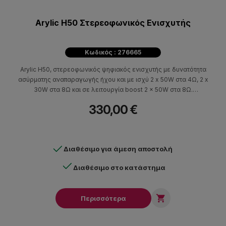
Arylic H50 Στερεοφωνικός Ενισχυτής
Κωδικός : 276665
Arylic H50, στερεοφωνικός ψηφιακός ενισχυτής με δυνατότητα
ασύρματης αναπαραγωγής ήχου και με ισχύ 2 x 50W στα 4Ω, 2 x
30W στα 8Ω και σε λειτουργία boost 2 x 50W στα 8Ω.
Υποστηρίζει κωδικοποίηση aptix HD για αναπαραγωγή και λήψη
330,00 €
HD ήχου, Airplay, Spotify Connect, Bluetooth 5.2 για stream-
άρισμα και συνδέεται με DLNA kai UPnP. Παρέχει πρόσβαση σε
υπηρεσίες streaming όπως Spotify, Apple music, Amazon Music,
Tidal κ.α
Διαθέσιμο για άμεση αποστολή
Διαθέσιμο στο κατάστημα

Περισσότερα