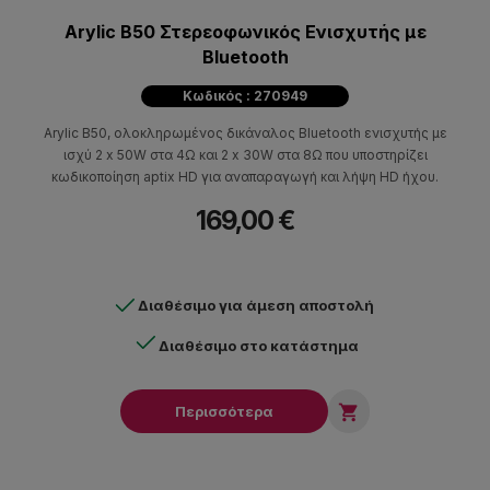
Arylic B50 Στερεοφωνικός Ενισχυτής με
Bluetooth
Κωδικός : 270949
Arylic B50, ολοκληρωμένος δικάναλος Bluetooth ενισχυτής με
ισχύ 2 x 50W στα 4Ω και 2 x 30W στα 8Ω που υποστηρίζει
κωδικοποίηση aptix HD για αναπαραγωγή και λήψη HD ήχου.
169,00 €
Διαθέσιμο για άμεση αποστολή
Διαθέσιμο στο κατάστημα

Περισσότερα