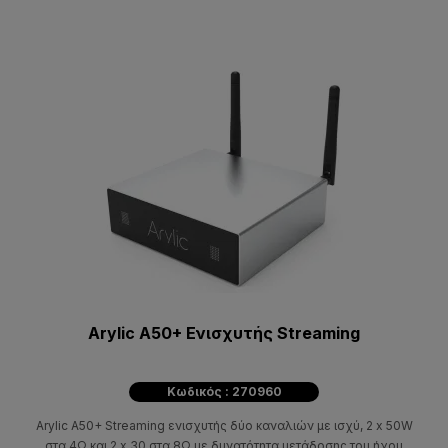
Arylic A50+ Ενισχυτής Streaming
Κωδικός : 270960
Arylic A50+ Streaming ενισχυτής δύο καναλιών με ισχύ, 2 x 50W
στα 4Ω και 2 x 30 στα 8Ω με δυνατότητα μετάδοσης του ήχου