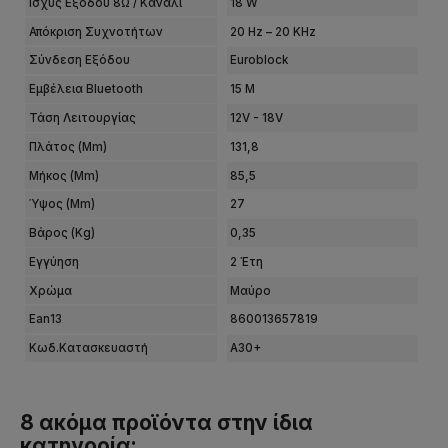
Ισχύς Εξόδου 8Ω / Κανάλι
18 W
Απόκριση Συχνοτήτων
20 Hz – 20 KHz
Σύνδεση Εξόδου
Euroblock
Εμβέλεια Bluetooth
15 M
Τάση Λειτουργίας
12V - 18V
Πλάτος (mm)
131,8
Μήκος (mm)
85,5
Ύψος (mm)
27
Βάρος (kg)
0,35
Εγγύηση
2 Έτη
Χρώμα
Μαύρο
Ean13
860013657819
Κωδ.Κατασκευαστή
Α30+
8 ακόμα προϊόντα στην ίδια
κατηγορία: