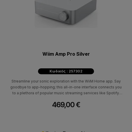
Wiim Amp Pro Silver
Κωδικός : 257302
Streamline your sonic exploration with the WiiM Home app. Say
goodbye to app-hopping; this all-in-one interface connects you
to a plethora of popular music streaming services like Spotify,
iHeartRadio, Tidal, Amazon Music, Qobuz, Napster, Pandora,
469,00 €
TuneIn, Deezer, and more.