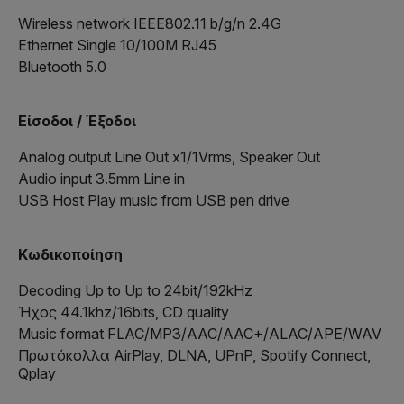
Wireless network IEEE802.11 b/g/n 2.4G
Ethernet Single 10/100M RJ45
Bluetooth 5.0
Είσοδοι / Έξοδοι
Analog output Line Out x1/1Vrms, Speaker Out
Audio input 3.5mm Line in
USB Host Play music from USB pen drive
Κωδικοποίηση
Decoding Up to Up to 24bit/192kHz
Ήχος 44.1khz/16bits, CD quality
Music format FLAC/MP3/AAC/AAC+/ALAC/APE/WAV
Πρωτόκολλα AirPlay, DLNA, UPnP, Spotify Connect,
Qplay