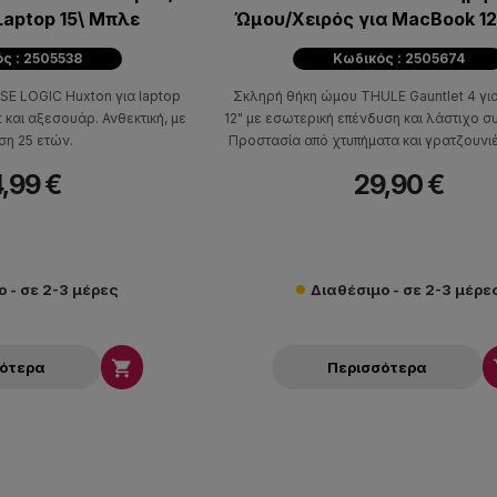
Laptop 15\ Μπλε
Ώμου/Χειρός για MacBook 1
ς : 2505538
Κωδικός : 2505674
SE LOGIC Huxton για laptop
Σκληρή θήκη ώμου THULE Gauntlet 4 γ
t και αξεσουάρ. Ανθεκτική, με
12" με εσωτερική επένδυση και λάστιχο σ
ση 25 ετών.
Προστασία από χτυπήματα και γρατζουνι
25 χρόνια.
,99 €
29,90 €
 - σε 2-3 μέρες
Διαθέσιμο - σε 2-3 μέρε

σότερα
Περισσότερα