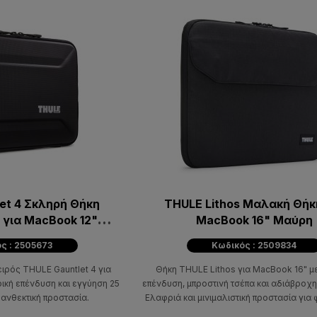
et 4 Σκληρή Θήκη
THULE Lithos Μαλακή Θήκ
 για MacBook 12"
MacBook 16" Μαύρη
αύρη
ς : 2505673
Κωδικός : 2509834
ιρός THULE Gauntlet 4 για
Θήκη THULE Lithos για MacBook 16" μ
ική επένδυση και εγγύηση 25
επένδυση, μπροστινή τσέπα και αδιάβροχη
 ανθεκτική προστασία.
Ελαφριά και μινιμαλιστική προστασία για 
επαγγελματίες.