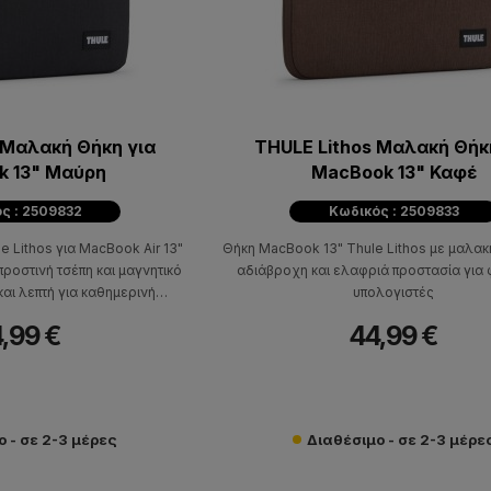
 Μαλακή Θήκη για
THULE Lithos Μαλακή Θήκ
k 13" Μαύρη
MacBook 13" Καφέ
ς : 2509832
Κωδικός : 2509833
le Lithos για MacBook Air 13"
Θήκη MacBook 13" Thule Lithos με μαλακ
ροστινή τσέπη και μαγνητικό
αδιάβροχη και ελαφριά προστασία για
και λεπτή για καθημερινή
υπολογιστές
οστασία.
,99 €
44,99 €
 - σε 2-3 μέρες
Διαθέσιμο - σε 2-3 μέρε