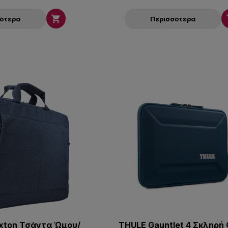

σότερα
Περισσότερα
xton Τσάντα Ώμου/
THULE Gauntlet 4 Σκληρή