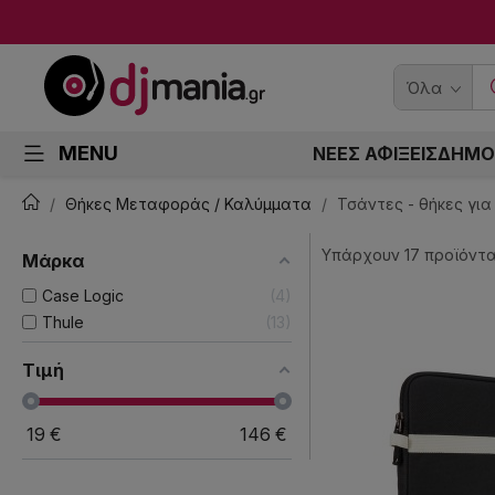
Όλα
MENU
ΝΕΕΣ ΑΦΙΞΕΙΣ
ΔΗΜΟ
Θήκες Μεταφοράς / Καλύμματα
Τσάντες - θήκες για
Υπάρχουν 17 προϊόντα
Μάρκα
Case Logic
4
Thule
13
Τιμή
19
€
146
€