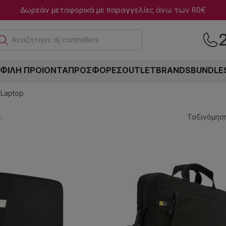
Δωρεάν μεταφορικά με παραγγελίες άνω των 60€
Αναζήτη
ΦΙΛΗ ΠΡΟΙΟΝΤΑ
ΠΡΟΣΦΟΡΕΣ
OUTLET
BRANDS
BUNDLE
 Laptop
.
Ταξινόμηση