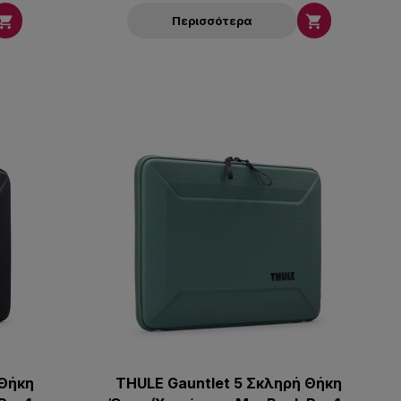


Περισσότερα
 Θήκη
THULE Gauntlet 5 Σκληρή Θήκη