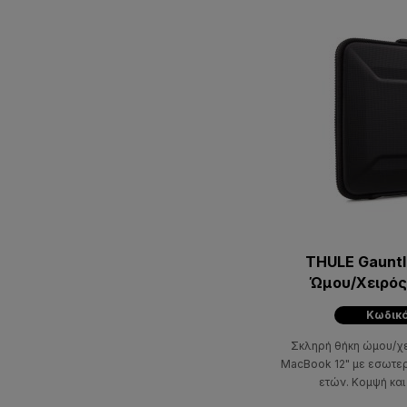
THULE Gauntl
Ώμου/Χειρός
Μ
Κωδικό
Σκληρή θήκη ώμου/χε
MacBook 12" με εσωτερ
ετών. Κομψή και