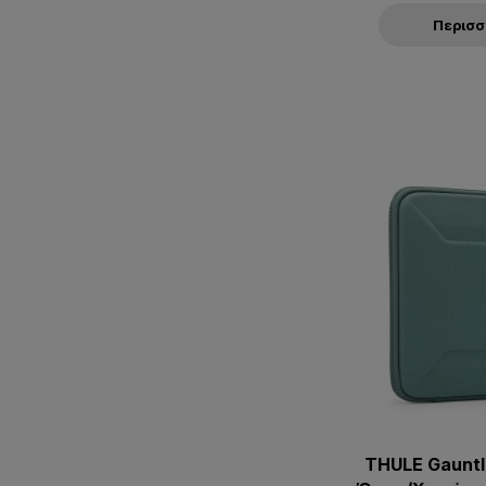
Περισ
THULE Gauntl