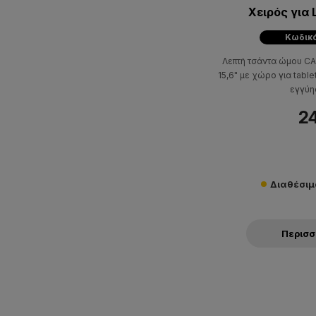
Χειρός για 
Κωδικό
Λεπτή τσάντα ώμου CA
15,6" με χώρο για table
εγγύη
24
Διαθέσιμο
Περισ