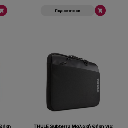


Περισσότερα
 Θήκη
THULE Subterra Μαλακή Θήκη για