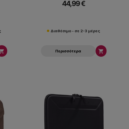
44,99 €
ς
Διαθέσιμο - σε 2-3 μέρες


Περισσότερα