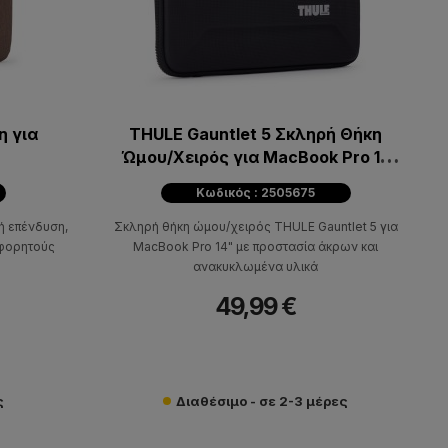
η για
THULE Gauntlet 5 Σκληρή Θήκη
Ώμου/Χειρός για MacBook Pro 14
Μαύρη
Κωδικός : 2505675
ή επένδυση,
Σκληρή θήκη ώμου/χειρός THULE Gauntlet 5 για
 φορητούς
MacBook Pro 14" με προστασία άκρων και
ανακυκλωμένα υλικά
49,99 €
ς
Διαθέσιμο - σε 2-3 μέρες