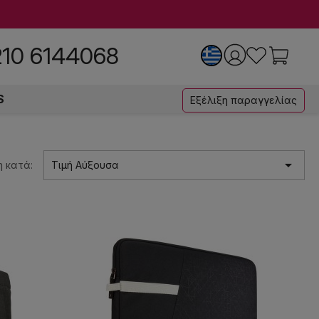
210 6144068
S
Εξέλιξη παραγγελίας

 κατά:
Τιμή Αύξουσα