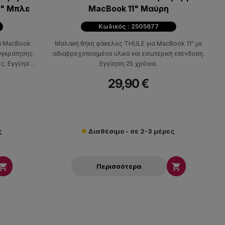
2" Μπλε
MacBook 11" Μαύρη
Κωδικός : 2505677
ια MacBook
Μαλακή θήκη φάκελος THULE για MacBook 11" με
υγκράτησης.
αδιαβροχοποιημένο υλικό και εσωτερική επένδυση.
ές. Εγγύηση
Εγγύηση 25 χρόνια.
29,90 €
ς
Διαθέσιμο - σε 2-3 μέρες


Περισσότερα