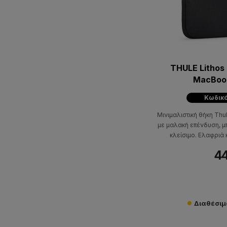
THULE Lithos
MacBoo
Κωδικό
Μινιμαλιστική θήκη Thu
με μαλακή επένδυση, μπ
κλείσιμο. Ελαφριά 
πρ
44
Διαθέσιμο