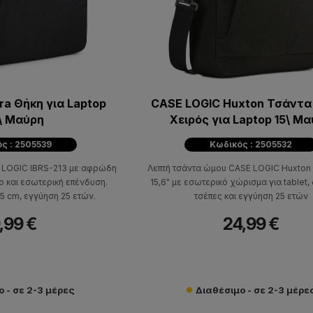
ra Θήκη για Laptop
CASE LOGIC Huxton Τσάντα
3\ Μαύρη
Χειρός για Laptop 15\ Μ
ς : 2505539
Κωδικός : 2505532
E LOGIC IBRS-213 με αφρώδη
Λεπτή τσάντα ώμου CASE LOGIC Huxton 
 και εσωτερική επένδυση.
15,6" με εσωτερικό χώρισμα για tablet
5 cm, εγγύηση 25 ετών.
τσέπες και εγγύηση 25 ετών
,99 €
24,99 €
 - σε 2-3 μέρες
Διαθέσιμο - σε 2-3 μέρε