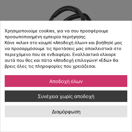
Χρησιμοποιούμε cookies, για να σου προσφέρουμε
προσωποποιημένη εμπειρία περιήγησης.
Κάνε «κλικ» στο κουμπί «Αποδοχή όλων» και βοήθησέ μας
να προσαρμόσουμε τις προτάσεις μας αποκλειστικά στο
περιεχόμενο που σε ενδιαφέρει. Εναλλακτικά κλίκαρε
αυτά που θες και πάτα «Αποδοχή επιλογών»! «
Εδώ
» θα
βρεις όλες τις πληροφορίες που χρειάζεσαι.
Αποδοχή όλων
Sennheiser HD-25 Dj Ακουστικά - Μαύρο
Συνέχεια χωρίς αποδοχή
Κωδικός : 500491
Διαμόρφωση
Sennheiser HD 25 κλειστού τύπου on ear ακουστικά ιδανικά για
DJ, ηχολήπτες και εικονολήπτες. Υψηλή ευαισθησία, ελαφριά και
ιδιαίτερα ανθεκτική κατασκευή. Με διπλή στέκα.