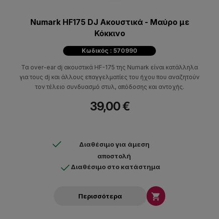
Numark HF175 DJ Ακουστικά - Μαύρο με
Κόκκινο
Κωδικός : 570990
Τα over-ear dj ακουστικά HF-175 της Numark είναι κατάλληλα
για τους dj και άλλους επαγγελματίες του ήχου που αναζητούν
τον τέλειο συνδυασμό στυλ, απόδοσης και αντοχής.
39,00 €
Διαθέσιμο για άμεση
αποστολή
Διαθέσιμο στο κατάστημα

Περισσότερα