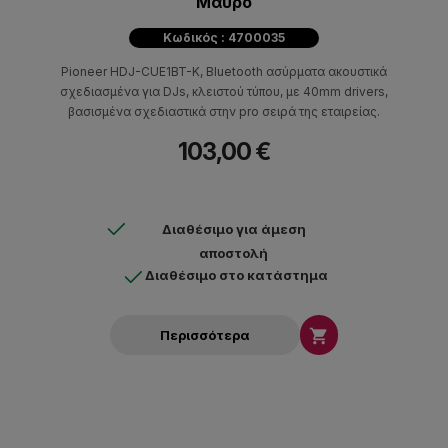
Μαύρo
Κωδικός : 4700035
Pioneer HDJ-CUE1BT-K, Bluetooth ασύρματα ακουστικά
σχεδιασμένα για DJs, κλειστού τύπου, με 40mm drivers,
βασισμένα σχεδιαστικά στην pro σειρά της εταιρείας.
103,00 €
Διαθέσιμο για άμεση
αποστολή
Διαθέσιμο στο κατάστημα

Περισσότερα