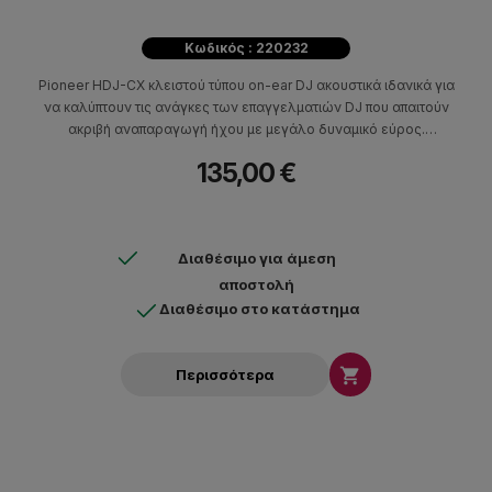
Κωδικός : 220232
Pioneer HDJ-CX κλειστού τύπου on-ear DJ ακουστικά ιδανικά για
να καλύπτουν τις ανάγκες των επαγγελματιών DJ που απαιτούν
ακριβή αναπαραγωγή ήχου με μεγάλο δυναμικό εύρος.
Κατάλληλα και για casual ακρόαση.
135,00 €
Διαθέσιμο για άμεση
αποστολή
Διαθέσιμο στο κατάστημα

Περισσότερα