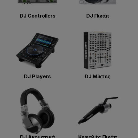
DJ Controllers
DJ Πικάπ
DJ Players
DJ Μίκτες
DJ Ακουστικά
Κεφαλές Πικάπ